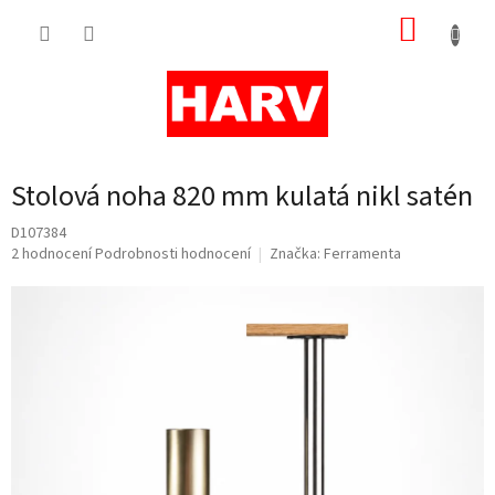
Přejít
NÁKUP
na
obsah
KOŠÍK
Stolová noha 820 mm kulatá nikl satén
D107384
Průměrné
2 hodnocení
Podrobnosti hodnocení
Značka:
Ferramenta
hodnocení
produktu
je
4,5
z
5
hvězdiček.