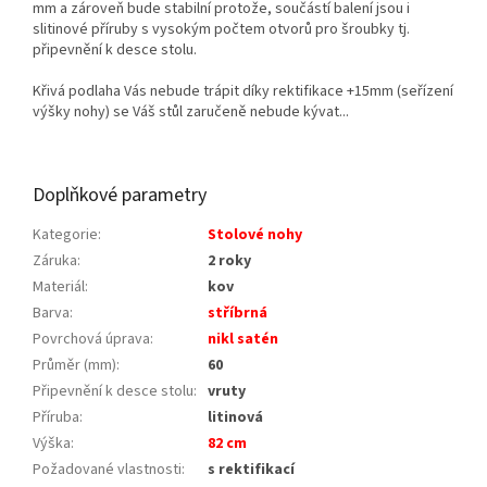
mm a zároveň bude stabilní protože, součástí balení jsou i
slitinové příruby s vysokým počtem otvorů pro šroubky tj.
připevnění k desce stolu.
Křivá podlaha Vás nebude trápit díky rektifikace +15mm (seřízení
výšky nohy) se Váš stůl zaručeně nebude kývat...
Doplňkové parametry
Kategorie
:
Stolové nohy
Záruka
:
2 roky
Materiál
:
kov
Barva
:
stříbrná
Povrchová úprava
:
nikl satén
Průměr (mm)
:
60
Připevnění k desce stolu
:
vruty
Příruba
:
litinová
Výška
:
82 cm
Požadované vlastnosti
:
s rektifikací