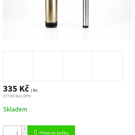
335 Kč
/ ks
277 Kč bez DPH
Měrná
Skladem
cena:
Přidat do košíku