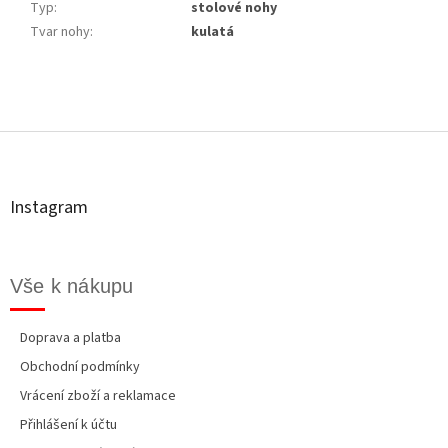
Typ
:
stolové nohy
Tvar nohy
:
kulatá
Z
á
p
a
t
Instagram
í
Vše k nákupu
Doprava a platba
Obchodní podmínky
Vrácení zboží a reklamace
Přihlášení k účtu