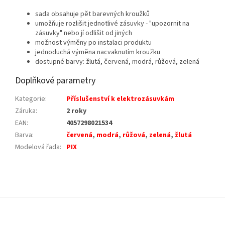
sada obsahuje pět barevných kroužků
umožňuje rozlišit jednotlivé zásuvky - "upozornit na
zásuvky" nebo jí odlišit od jiných
možnost výměny po instalaci produktu
jednoduchá výměna nacvaknutím kroužku
dostupné barvy: žlutá, červená, modrá, růžová, zelená
Doplňkové parametry
Kategorie
:
Příslušenství k elektrozásuvkám
Záruka
:
2 roky
EAN
:
4057298021534
Barva
:
červená
,
modrá
,
růžová
,
zelená
,
žlutá
Modelová řada
:
PIX
Z
á
p
a