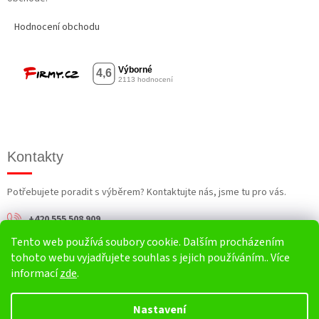
Hodnocení obchodu
Kontakty
Potřebujete poradit s výběrem? Kontaktujte nás, jsme tu pro vás.
+420 555 508 909
Tento web používá soubory cookie. Dalším procházením
info@harv.cz
tohoto webu vyjadřujete souhlas s jejich používáním.. Více
informací
zde
.
Nastavení