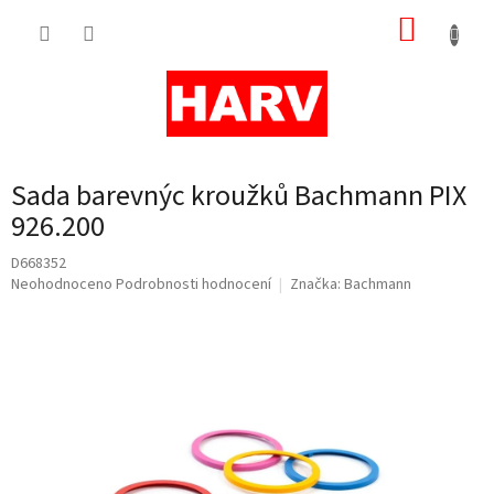
Přejít
NÁKUP
na
obsah
KOŠÍK
Sada barevnýc kroužků Bachmann PIX
926.200
D668352
Průměrné
Neohodnoceno
Podrobnosti hodnocení
Značka:
Bachmann
hodnocení
produktu
je
0,0
z
5
hvězdiček.