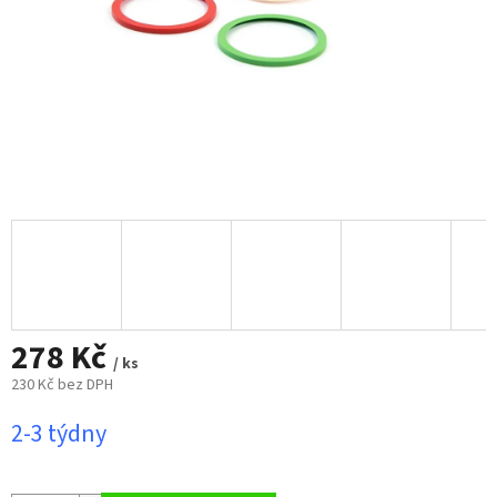
278 Kč
/ ks
230 Kč bez DPH
Měrná
2-3 týdny
cena: