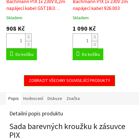
Bachmann PIX 1x 230V 0,2m
Bachmann PIX 1x 230V 2m
napájecí kabel GST18i3
napájecí kabel 926.003
926.002
Skladem
Skladem
Průměrné
Průměrné
hodnocení
hodnocení
908 Kč
1 090 Kč
produktu
produktu
je
je
5,0
5,0
z
z
5
5
Do košíku
Do košíku
hvězdiček.
hvězdiček.
ZOBRAZIT VŠECHNY SOUVISEJÍCÍ PRODUKTY
Popis
Hodnocení
Diskuze
Značka
Detailní popis produktu
Sada barevných kroužku k zásuvce
PIX