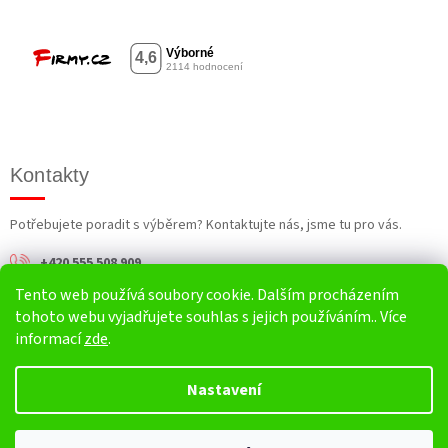
Kontakty
Potřebujete poradit s výběrem? Kontaktujte nás, jsme tu pro vás.
+420 555 508 909
Tento web používá soubory cookie. Dalším procházením
info@harv.cz
tohoto webu vyjadřujete souhlas s jejich používáním.. Více
informací
zde
.
Nastavení
Vytvořil Shoptet