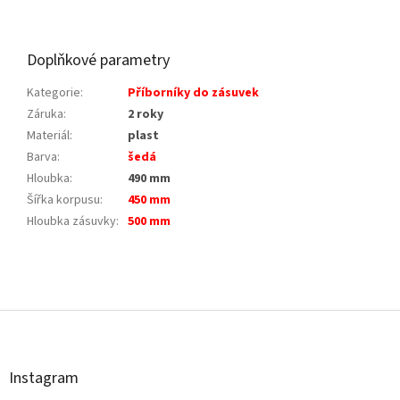
Doplňkové parametry
Kategorie
:
Příborníky do zásuvek
Záruka
:
2 roky
Materiál
:
plast
Barva
:
šedá
Hloubka
:
490 mm
Šířka korpusu
:
450 mm
Hloubka zásuvky
:
500 mm
Z
á
p
a
t
Instagram
í