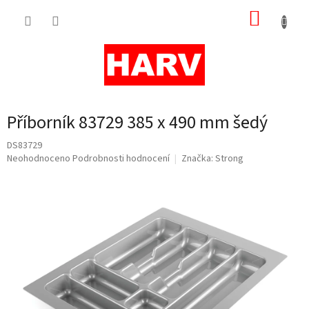
Přejít
NÁKUP
na
obsah
KOŠÍK
Příborník 83729 385 x 490 mm šedý
DS83729
Průměrné
Neohodnoceno
Podrobnosti hodnocení
Značka:
Strong
hodnocení
produktu
je
0,0
z
5
hvězdiček.