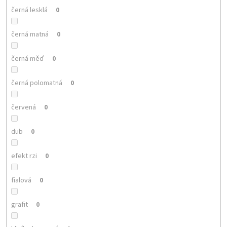
černá lesklá
0
černá matná
0
černá měď
0
černá polomatná
0
červená
0
dub
0
efekt rzi
0
fialová
0
grafit
0