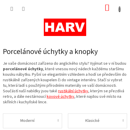
Přejít
NÁKUP
na
obsah
KOŠÍK
Porcelánové úchytky a knopky
Je vaše domácnost zařízena do anglického stylu? Vyjímat se v ní budou
porcelánové úchytky
, které vnesou nový nádech každému staršímu
kousku nábytku. Pyšní se elegantním vzhledem a hodí se především do
rustikálně zařízených koupelen či do vintage interiéru. Stačí si vybrat
tu, která ladí s použitými přírodními materiály ve vaší domácnosti.
Součástí naší nabídky jsou také
rustikální úchytky
, kterým se přezdívá
retro, a dále nestárnoucí
kovové úchytky
, které najdou své místo na
skříních i kuchyňské lince.
Moderní
Klasické