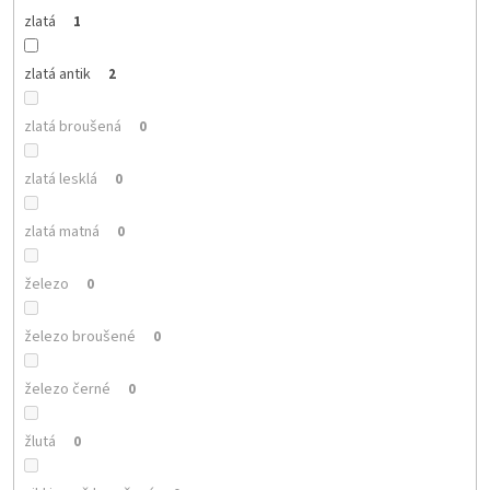
zlatá
1
zlatá antik
2
zlatá broušená
0
zlatá lesklá
0
zlatá matná
0
železo
0
železo broušené
0
železo černé
0
žlutá
0