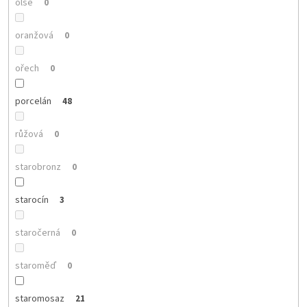
olše
0
oranžová
0
ořech
0
porcelán
48
růžová
0
starobronz
0
starocín
3
staročerná
0
staroměď
0
staromosaz
21