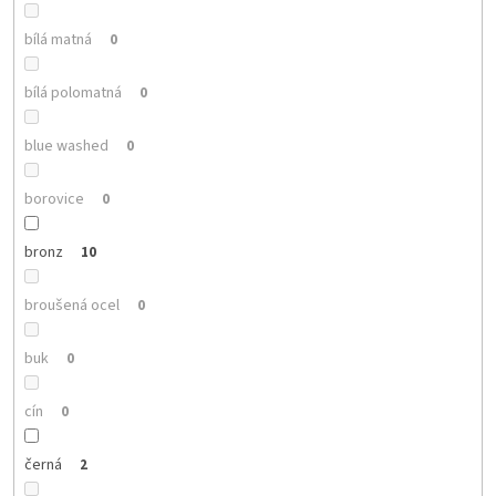
bílá matná
0
bílá polomatná
0
blue washed
0
borovice
0
bronz
10
broušená ocel
0
buk
0
cín
0
černá
2