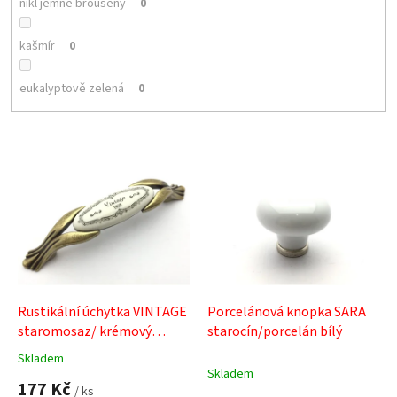
nikl jemně broušený
0
kašmír
0
eukalyptově zelená
0
V
ý
p
i
s
p
r
o
d
Rustikální úchytka VINTAGE
Porcelánová knopka SARA
u
staromosaz/ krémový
starocín/porcelán bílý
k
porcelán s motivem
Skladem
Průměrné
t
Skladem
hodnocení
177 Kč
ů
/ ks
produktu