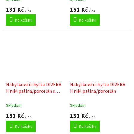
131 Kč
151 Kč
/ ks
/ ks
Do košíku
Do košíku
Nábytková úchytka DIVERA
Nábytková úchytka DIVERA
II nikl patina/porcelán s
II nikl patina/porcelán
kvítkem
Skladem
Skladem
151 Kč
131 Kč
/ ks
/ ks
Do košíku
Do košíku