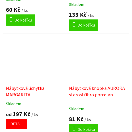
Průměrné
Skladem
hodnocení
60 Kč
/ ks
produktu
133 Kč
/ ks
je
Do košíku
5,0
Do košíku
z
5
hvězdiček.
Nábytková úchytka
Nábytková knopka AURORA
MARGARITA
starostříbro porcelán
starostříbro/porcelán bílý
Skladem
Průměrné
Skladem
hodnocení
197 Kč
od
/ ks
produktu
81 Kč
/ ks
je
DETAIL
5,0
Do košíku