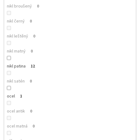
nikl broušený
0
nikl černý
0
nikl leštěný
0
nikl matný
0
nikl patina
12
nikl satén
0
ocel
1
ocel antik
0
ocel matná
0