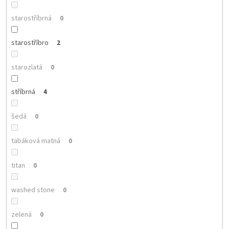
starostříbrná
0
starostříbro
2
starozlatá
0
stříbrná
4
šedá
0
tabáková matná
0
titan
0
washed stone
0
zelená
0