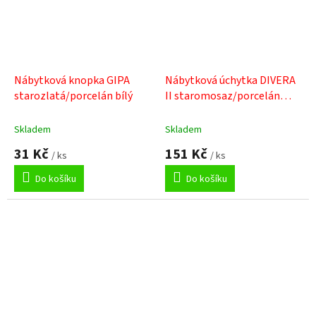
Nábytková knopka GIPA
Nábytková úchytka DIVERA
starozlatá/porcelán bílý
II staromosaz/porcelán
popraskaný
Skladem
Skladem
31 Kč
151 Kč
/ ks
/ ks
Do košíku
Do košíku