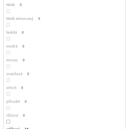
hliník
0
hliník eloxovaný
0
hnědá
0
modrá
0
mosaz
0
oranžová
0
ořech
0
přírodní
0
růžová
0