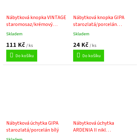
Nábytková knopka VINTAGE
Nábytková knopka GIPA
staromosaz/krémový
starozlatá/porcelán
porcelán s motivem
popraskaný
Skladem
Skladem
Průměrné
Průměrné
hodnocení
hodnocení
111 Kč
24 Kč
/ ks
/ ks
produktu
produktu
je
je
Do košíku
Do košíku
5,0
3,0
z
z
5
5
hvězdiček.
hvězdiček.
Nábytková úchytka GIPA
Nábytková úchytka
starozlatá/porcelán bílý
ARDENIA II nikl
patina/porcelán
Skladem