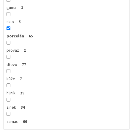
guma
1
sklo
5
porcelán
65
provaz
2
dřevo
77
kůže
7
hliník
29
zinek
34
zamac
66