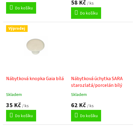
58 Kč
/ ks
je
Do košíku
5,0
Do košíku
z
5
hvězdiček.
Výprodej
Nábytková knopka Gaia bílá
Nábytková úchytka SARA
starozlatá/porcelán bílý
Skladem
Skladem
Průměrné
Průměrné
hodnocení
hodnocení
35 Kč
62 Kč
/ ks
/ ks
produktu
produktu
je
je
Do košíku
Do košíku
1,0
5,0
z
z
5
5
hvězdiček.
hvězdiček.