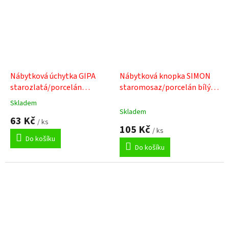
Nábytková úchytka GIPA
Nábytková knopka SIMON
starozlatá/porcelán
staromosaz/porcelán bílý s
popraskaný
modrými kvítky
Skladem
Průměrné
Skladem
hodnocení
63 Kč
/ ks
produktu
105 Kč
/ ks
je
Do košíku
5,0
Do košíku
z
5
hvězdiček.