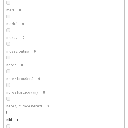
měď
0
modrá
0
mosaz
0
mosaz patina
0
nerez
0
nerez broušená
0
nerez kartáčovaný
0
nerez/imitace nerezi
0
nikl
1