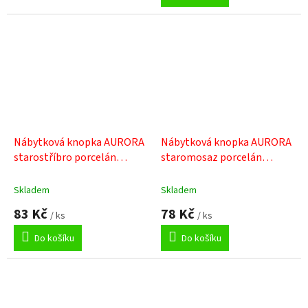
z
5
hvězdiček.
Nábytková knopka AURORA
Nábytková knopka AURORA
starostříbro porcelán
staromosaz porcelán
popraskaný
popraskaný
Skladem
Skladem
83 Kč
78 Kč
/ ks
/ ks
Do košíku
Do košíku