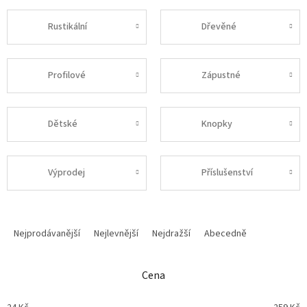
Rustikální
Dřevěné
Profilové
Zápustné
Dětské
Knopky
Výprodej
Příslušenství
Ř
a
Nejprodávanější
Nejlevnější
Nejdražší
Abecedně
z
e
n
Cena
í