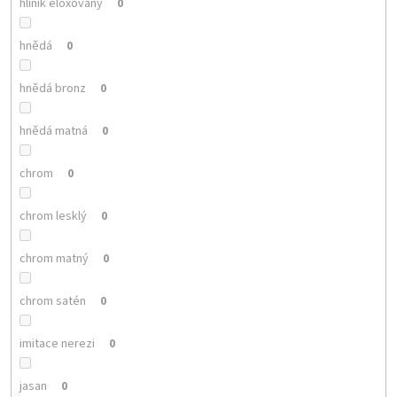
hliník eloxovaný
0
hnědá
0
hnědá bronz
0
hnědá matná
0
chrom
0
chrom lesklý
0
chrom matný
0
chrom satén
0
imitace nerezi
0
jasan
0