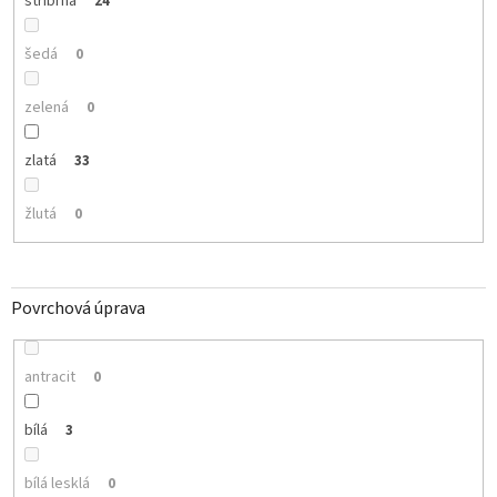
stříbrná
24
šedá
0
zelená
0
zlatá
33
žlutá
0
Povrchová úprava
antracit
0
bílá
3
bílá lesklá
0