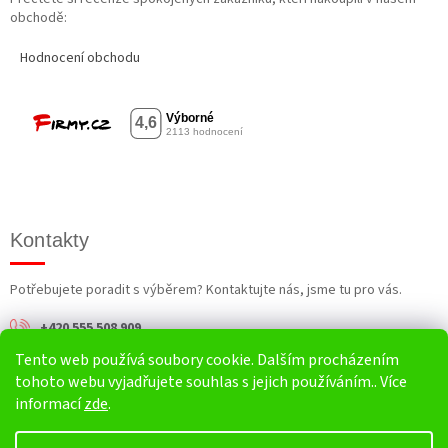
obchodě:
Hodnocení obchodu
Kontakty
Potřebujete poradit s výběrem? Kontaktujte nás, jsme tu pro vás.
+420 555 508 909
Tento web používá soubory cookie. Dalším procházením
info@harv.cz
tohoto webu vyjadřujete souhlas s jejich používáním.. Více
informací
zde
.