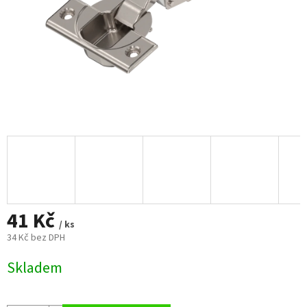
41 Kč
/ ks
34 Kč bez DPH
Měrná
Skladem
cena: