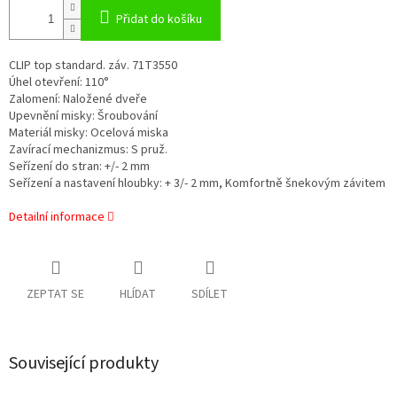
Přidat do košíku
CLIP top standard. záv. 71T3550
Úhel otevření: 110°
Zalomení: Naložené dveře
Upevnění misky: Šroubování
Materiál misky: Ocelová miska
Zavírací mechanizmus: S pruž.
Seřízení do stran: +/- 2 mm
Seřízení a nastavení hloubky: + 3/- 2 mm, Komfortně šnekovým závitem
Detailní informace
ZEPTAT SE
HLÍDAT
SDÍLET
Související produkty