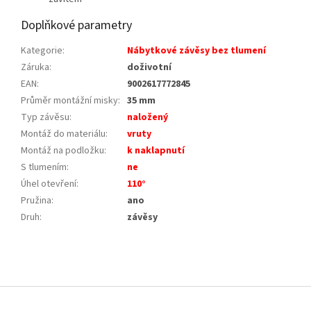
Doplňkové parametry
Kategorie
:
Nábytkové závěsy bez tlumení
Záruka
:
doživotní
EAN
:
9002617772845
Průměr montážní misky
:
35 mm
Typ závěsu
:
naložený
Montáž do materiálu
:
vruty
Montáž na podložku
:
k naklapnutí
S tlumením
:
ne
Úhel otevření
:
110°
Pružina
:
ano
Druh
:
závěsy
Z
á
p