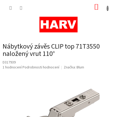
Přejít
NÁKUP
na
obsah
KOŠÍK
Nábytkový závěs CLIP top 71T3550
naložený vrut 110°
D317939
Průměrné
1 hodnocení
Podrobnosti hodnocení
Značka:
Blum
hodnocení
produktu
je
5,0
z
5
hvězdiček.