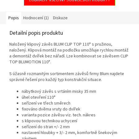
Popis
Hodnocení (1)
Diskuze
Detailní popis produktu
Naložený klipový závěs BLUM CLIP TOP 110° s pružinou,
naložený. Klipová montáž na podložku umožňuje rychlou montáž
a demontáž dvířek bez nářadí. Lze kombinovat se závěsem CLIP
TOP BLUMOTION 110°.
S úžasně rozmanitým sortimentem závěsů firmy Blum najdete
správné řešení pro každý typ konstrukční situace.
nábytkový závěs s vrtáním misky 35 mm
úhel otevření 110°
seřízení ve třech směrech
fixováno dvěma vruty do dvířek
varianta pozice závěsu viz. tech. nákres
s klipovou technikou uchycení
seřízení do stran +/- 2 mm
nastavení hloubky + 3/- 2 mm, komfortně šnekovým
závitem