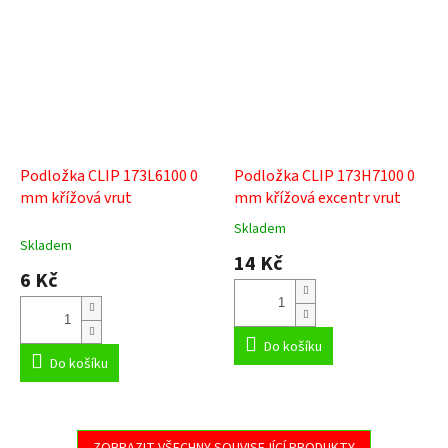
Podložka CLIP 173L6100 0
Podložka CLIP 173H7100 0
mm křížová vrut
mm křížová excentr vrut
Skladem
Průměrné
Skladem
hodnocení
14 Kč
produktu
6 Kč
je
5,0
z
5
Do košíku
Do košíku
hvězdiček.
ZOBRAZIT VŠECHNY SOUVISEJÍCÍ PRODUKTY