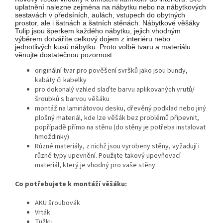
uplatnění nalezne zejména na nábytku nebo na nábytkových
sestavách v předsíních, aulách, vstupech do obytných
prostor, ale i šatnách a šatních stěnách. Nábytkové věšáky
Tulip jsou šperkem každého nábytku, jejich vhodným
výběrem dotváříte celkový dojem z interiéru nebo
jednotlivých kusů nábytku. Proto volbě tvaru a materiálu
věnujte dostatečnou pozornost.
originální tvar pro pověšení svršků jako jsou bundy,
kabáty či kabelky
pro dokonalý vzhled slaďte barvu aplikovaných vrutů/
šroubků s barvou věšáku
montáž na laminátovou desku, dřevěný podklad nebo jiný
plošný materiál, kde lze věšák bez problémů připevnit,
popřípadě přímo na stěnu (do stěny je potřeba instalovat
hmoždinky)
Různé materiály, z nichž jsou vyrobeny stěny, vyžadují i
různé typy upevnění. Použijte takový upevňovací
materiál, který je vhodný pro vaše stěny.
Co potřebujete k montáží věšáku:
AKU šroubovák
Vrták
Tužku