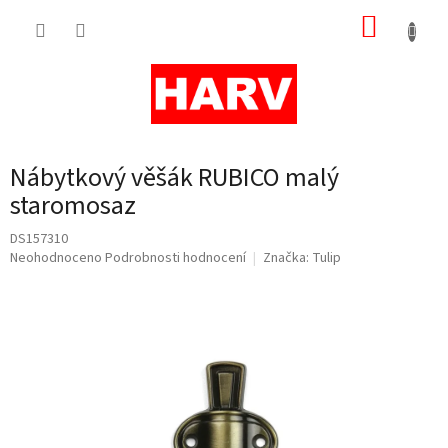
Přejít
NÁKUP
na
obsah
KOŠÍK
Nábytkový věšák RUBICO malý
staromosaz
DS157310
Průměrné
Neohodnoceno
Podrobnosti hodnocení
Značka:
Tulip
hodnocení
produktu
je
0,0
z
5
hvězdiček.