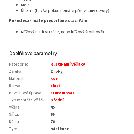
Metr
Úhelník (to vše pokud nemáte předvrtány otvory)
Pokud však máte předvrtáno stačí Vám
Křížový BIT k vrtačce, nebo křížový šroubovák
Doplňkové parametry
Kategorie
:
Rustikální věšáky
Záruka
:
2 roky
Materiál
:
kov
Barva
:
zlatá
Povrchová úprava
:
staromosaz
Typ montáže věšáku
:
přední
Výška
:
45
Šířka
:
65
Délka
:
76
Typ
:
nástěnné