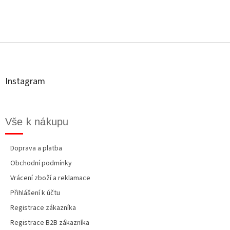
Z
á
p
a
t
Instagram
í
Vše k nákupu
Doprava a platba
Obchodní podmínky
Vrácení zboží a reklamace
Přihlášení k účtu
Registrace zákazníka
Registrace B2B zákazníka