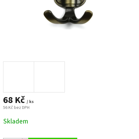
68 Kč
/ ks
56 Kč bez DPH
Měrná
Skladem
cena: