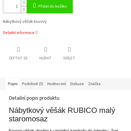
Přidat do košíku
Nábytkový věšák kovový
Detailní informace
ZEPTAT SE
HLÍDAT
SDÍLET
Popis
Podobné (5)
Hodnocení
Diskuze
Značka
Detailní popis produktu
Nábytkový věšák RUBICO malý
staromosaz
Kovový věšák vhodný k umístění kamkoliv do interiéru. Své