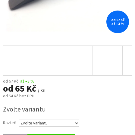
od 67 Kč
až –3 %
od 67 Kč
až –3 %
od
65 Kč
/ ks
od
54 Kč
bez DPH
Měrná
Zvolte variantu
cena:
Rozteč