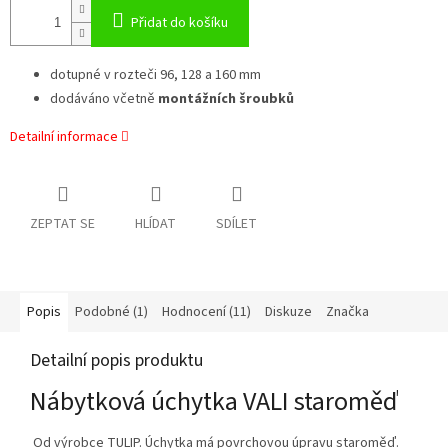
Přidat do košíku
dotupné v rozteči 96, 128 a 160 mm
dodáváno včetně
montážních šroubků
Detailní informace
ZEPTAT SE
HLÍDAT
SDÍLET
Popis
Podobné (1)
Hodnocení (11)
Diskuze
Značka
Detailní popis produktu
Nábytková úchytka VALI staroměď
Od výrobce TULIP. Úchytka má povrchovou úpravu staroměď.