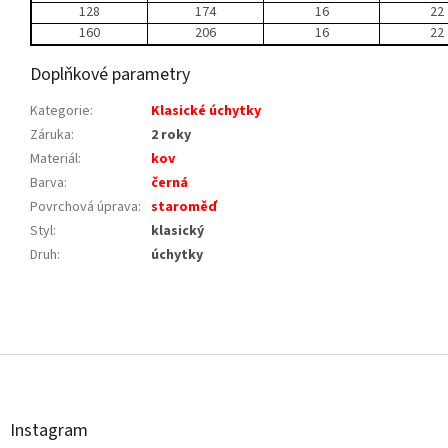
128
174
16
22
160
206
16
22
Doplňkové parametry
Kategorie
:
Klasické úchytky
Záruka
:
2 roky
Materiál
:
kov
Barva
:
černá
Povrchová úprava
:
staroměď
Styl
:
klasický
Druh
:
úchytky
Z
á
p
a
t
Instagram
í