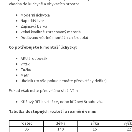
Vhodná do kuchyně a obyvacích prostor.
Moderní úchytka
Napaditý tvar
Zajímavá barva
Velmi kvalitně zpracovaný materiál
Dodáváno včetně montážních šroubků
Co potřebujete k montáží úchytky:
AKU šroubovák
Vrták
Tužku
Metr
Úhelník (to vše pokud nemáte předvrtány dvířka)
Pokud však máte předvrtáno stačí Vám
Křížový BIT k vrtačce, nebo křížový šroubovák
Tabulka dostupných roztečí a rozměrů v mm:
rozteč
délka
šířka
výšk
96
140
15
22