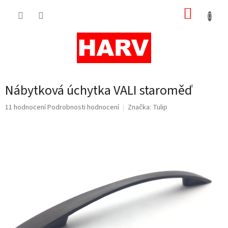
Přejít
NÁKUP
na
obsah
KOŠÍK
Nábytková úchytka VALI staroměď
Průměrné
11 hodnocení
Podrobnosti hodnocení
Značka:
Tulip
hodnocení
produktu
je
5,0
z
5
hvězdiček.