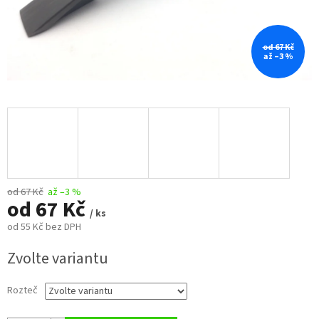
od 67 Kč
až –3 %
od 67 Kč
až –3 %
od
67 Kč
/ ks
od
55 Kč
bez DPH
Měrná
Zvolte variantu
cena:
Rozteč