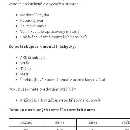
Vhodná do kuchyně a obyvacích prostor.
Moderní úchytka
Napaditý tvar
Zajímavá barva
Velmi kvalitně zpracovaný materiál
Dodáváno včetně montážních šroubků
Co potřebujete k montáží úchytky:
AKU šroubovák
Vrták
Tužku
Metr
Úhelník (to vše pokud nemáte předvrtány dvířka)
Pokud však máte předvrtáno stačí Vám
Křížový BIT k vrtačce, nebo křížový šroubovák
Tabulka dostupných roztečí a rozměrů v mm:
rozteč
délka
šířka
výšk