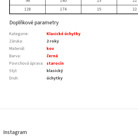
96
140
15
22
128
174
15
22
Doplňkové parametry
Kategorie
:
Klasické úchytky
Záruka
:
2 roky
Materiál
:
kov
Barva
:
černá
Povrchová úprava
:
starocín
Styl
:
klasický
Druh
:
úchytky
Z
á
p
a
t
Instagram
í