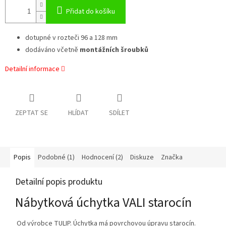
Přidat do košíku
dotupné v rozteči 96 a 128 mm
dodáváno včetně
montážních šroubků
Detailní informace
ZEPTAT SE
HLÍDAT
SDÍLET
Popis
Podobné (1)
Hodnocení (2)
Diskuze
Značka
Detailní popis produktu
Nábytková úchytka VALI starocín
Od výrobce TULIP. Úchytka má povrchovou úpravu starocín.