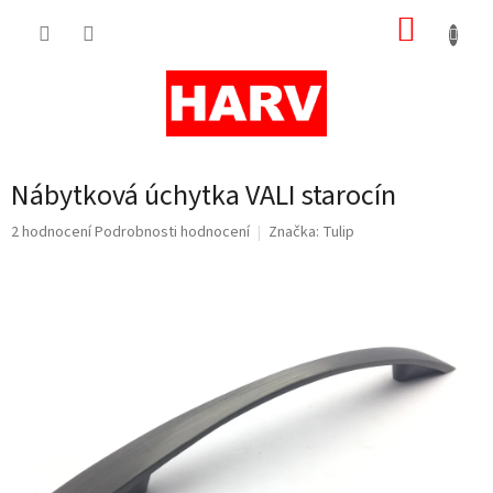
Přejít
NÁKUP
na
obsah
KOŠÍK
Nábytková úchytka VALI starocín
Průměrné
2 hodnocení
Podrobnosti hodnocení
Značka:
Tulip
hodnocení
produktu
je
5,0
z
5
hvězdiček.