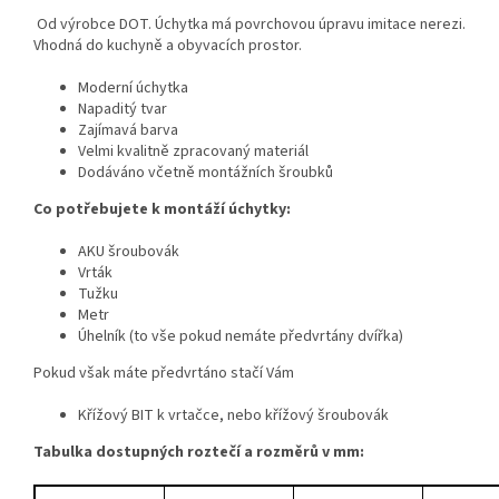
Od výrobce DOT. Úchytka má povrchovou úpravu imitace nerezi.
Vhodná do kuchyně a obyvacích prostor.
Moderní úchytka
Napaditý tvar
Zajímavá barva
Velmi kvalitně zpracovaný materiál
Dodáváno včetně montážních šroubků
Co potřebujete k montáží úchytky:
AKU šroubovák
Vrták
Tužku
Metr
Úhelník (to vše pokud nemáte předvrtány dvířka)
Pokud však máte předvrtáno stačí Vám
Křížový BIT k vrtačce, nebo křížový šroubovák
Tabulka dostupných roztečí a rozměrů v mm: