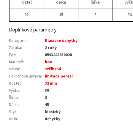
rozteč
délka
šířka
výšk
32
45
8
30
Doplňkové parametry
Kategorie
:
Klasické úchytky
Záruka
:
2 roky
EAN
:
8593442830028
Materiál
:
kov
Barva
:
stříbrná
Povrchová úprava
:
imitace nerezi
Rozteč
:
32 mm
Výška
:
30
Šířka
:
8
Délka
:
45
Styl
:
klasický
Druh
:
úchytky