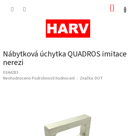
Přejít
NÁKUP
na
obsah
KOŠÍK
Nábytková úchytka QUADROS imitace
nerezi
D344283
Průměrné
Neohodnoceno
Podrobnosti hodnocení
Značka:
DOT
hodnocení
produktu
je
0,0
z
5
hvězdiček.