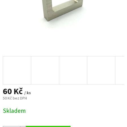
60 Kč
/ ks
50 Kč bez DPH
Měrná
Skladem
cena: