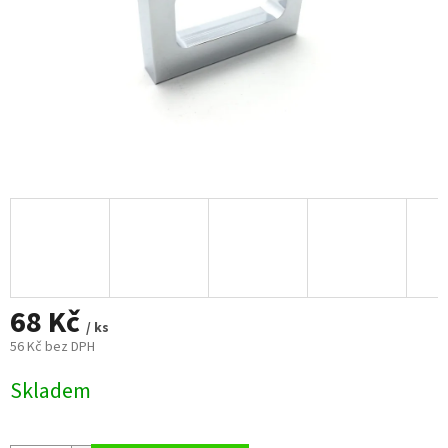
68 Kč
/ ks
56 Kč bez DPH
Měrná
Skladem
cena: