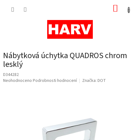
Přejít
NÁKUP
na
obsah
KOŠÍK
Nábytková úchytka QUADROS chrom
lesklý
D344282
Průměrné
Neohodnoceno
Podrobnosti hodnocení
Značka:
DOT
hodnocení
produktu
je
0,0
z
5
hvězdiček.