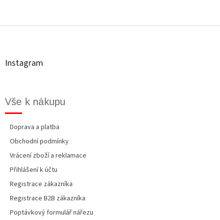
Z
á
p
a
t
Instagram
í
Vše k nákupu
Doprava a platba
Obchodní podmínky
Vrácení zboží a reklamace
Přihlášení k účtu
Registrace zákazníka
Registrace B2B zákazníka
Poptávkový formulář nářezu