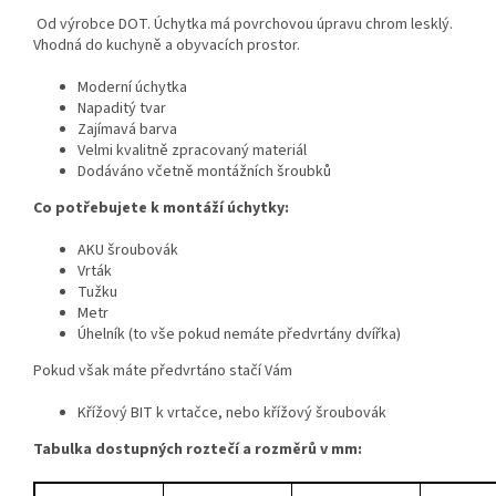
Od výrobce DOT. Úchytka má povrchovou úpravu chrom lesklý.
Vhodná do kuchyně a obyvacích prostor.
Moderní úchytka
Napaditý tvar
Zajímavá barva
Velmi kvalitně zpracovaný materiál
Dodáváno včetně montážních šroubků
Co potřebujete k montáží úchytky:
AKU šroubovák
Vrták
Tužku
Metr
Úhelník (to vše pokud nemáte předvrtány dvířka)
Pokud však máte předvrtáno stačí Vám
Křížový BIT k vrtačce, nebo křížový šroubovák
Tabulka dostupných roztečí a rozměrů v mm: