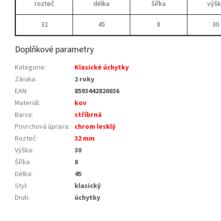
rozteč
délka
šířka
výšk
32
45
8
30
Doplňkové parametry
Kategorie
:
Klasické úchytky
Záruka
:
2 roky
EAN
:
8593442820036
Materiál
:
kov
Barva
:
stříbrná
Povrchová úprava
:
chrom lesklý
Rozteč
:
32 mm
Výška
:
30
Šířka
:
8
Délka
:
45
Styl
:
klasický
Druh
:
úchytky