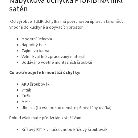
Nábytková úchytka PIOMBINA nikl
satén
Od výrobce TULIP. Úchytka má povrchovou úpravu staroměď.
Vhodná do kuchyně a obyvacích prostor.
Moderní úchytka
Napaditý tvar
Zajímavá barva
Velmi kvalitně zpracovaný materiál
Dodáváno včetně montážních šroubků
Co potřebujete k montáží úchytky:
AKU šroubovák
Vrták
Tužku
Metr
Úhelník (to vše pokud nemáte předvrtány dvířka)
Pokud však máte předvrtáno stačí Vám
Křížový BIT k vrtačce, nebo křížový šroubovák