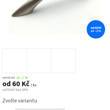
od 61 Kč
až –1 %
od 61 Kč
až –1 %
od
60 Kč
/ ks
od
50 Kč
bez DPH
Měrná
Zvolte variantu
cena: