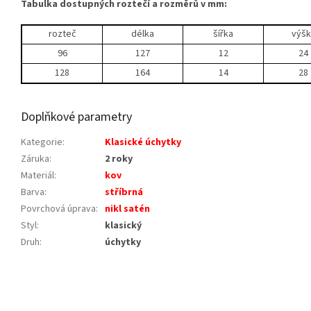
Tabulka dostupných roztečí a rozměrů v mm:
rozteč
délka
šířka
výšk
96
127
12
24
128
164
14
28
Doplňkové parametry
Kategorie
:
Klasické úchytky
Záruka
:
2 roky
Materiál
:
kov
Barva
:
stříbrná
Povrchová úprava
:
nikl satén
Styl
:
klasický
Druh
:
úchytky
Z