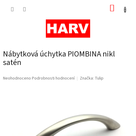
Přejít
NÁKUP
na
obsah
KOŠÍK
Nábytková úchytka PIOMBINA nikl
satén
Průměrné
Neohodnoceno
Podrobnosti hodnocení
Značka:
Tulip
hodnocení
produktu
je
0,0
z
5
hvězdiček.