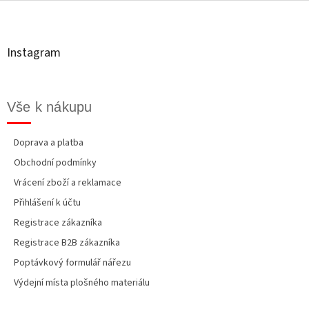
á
p
a
t
Instagram
í
Vše k nákupu
Doprava a platba
Obchodní podmínky
Vrácení zboží a reklamace
Přihlášení k účtu
Registrace zákazníka
Registrace B2B zákazníka
Poptávkový formulář nářezu
Výdejní místa plošného materiálu