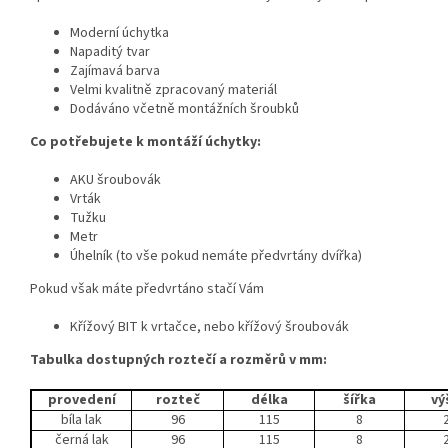
Moderní úchytka
Napaditý tvar
Zajímavá barva
Velmi kvalitně zpracovaný materiál
Dodáváno včetně montážních šroubků
Co potřebujete k montáží úchytky:
AKU šroubovák
Vrták
Tužku
Metr
Úhelník (to vše pokud nemáte předvrtány dvířka)
Pokud však máte předvrtáno stačí Vám
Křížový BIT k vrtačce, nebo křížový šroubovák
Tabulka dostupných roztečí a rozměrů v mm:
provedení
rozteč
délka
šířka
vý
bíla lak
96
115
8
černá lak
96
115
8