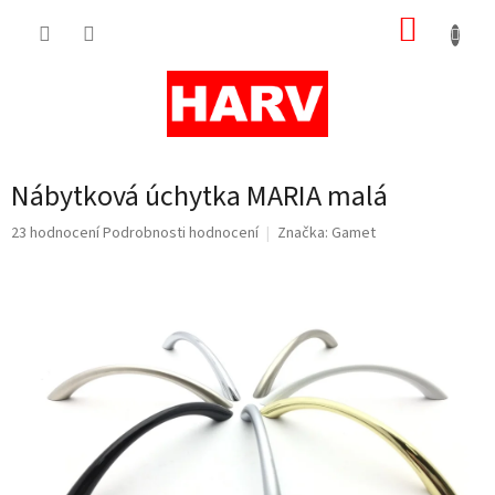
Přejít
NÁKUP
na
obsah
KOŠÍK
Nábytková úchytka MARIA malá
Průměrné
23 hodnocení
Podrobnosti hodnocení
Značka:
Gamet
hodnocení
produktu
je
4,8
z
5
hvězdiček.