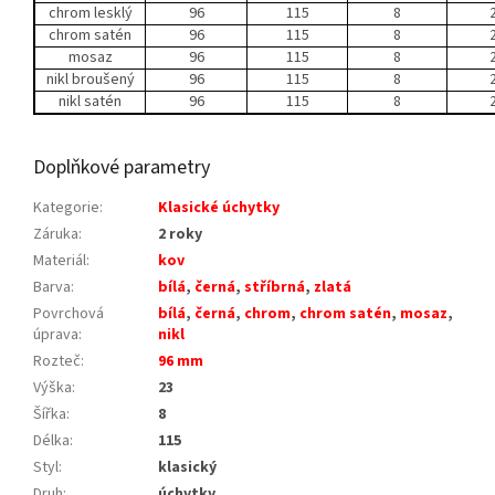
chrom lesklý
96
115
8
chrom satén
96
115
8
mosaz
96
115
8
nikl broušený
96
115
8
nikl satén
96
115
8
Doplňkové parametry
Kategorie
:
Klasické úchytky
Záruka
:
2 roky
Materiál
:
kov
Barva
:
bílá
,
černá
,
stříbrná
,
zlatá
Povrchová
bílá
,
černá
,
chrom
,
chrom satén
,
mosaz
,
úprava
:
nikl
Rozteč
:
96 mm
Výška
:
23
Šířka
:
8
Délka
:
115
Styl
:
klasický
Druh
:
úchytky