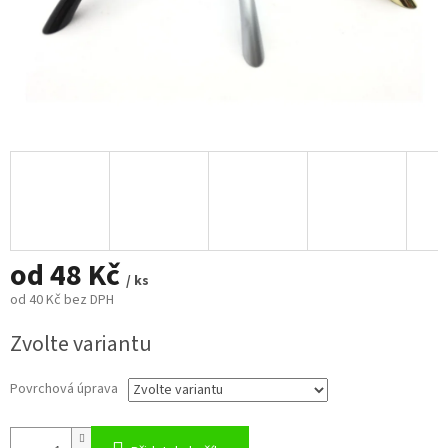
od
48 Kč
/ ks
od
40 Kč
bez DPH
Měrná
Zvolte variantu
cena:
Povrchová úprava