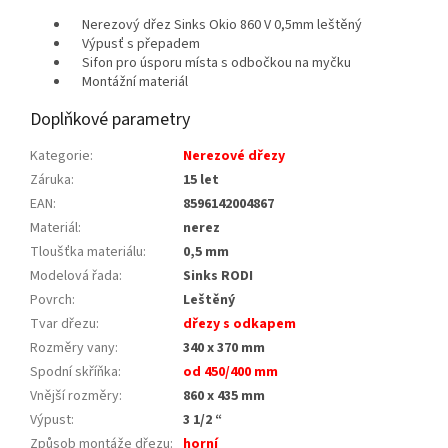
Nerezový dřez Sinks Okio 860 V 0,5mm leštěný
Výpusť s přepadem
Sifon pro úsporu místa s odbočkou na myčku
Montážní materiál
Doplňkové parametry
Kategorie
:
Nerezové dřezy
Záruka
:
15 let
EAN
:
8596142004867
Materiál
:
nerez
Tloušťka materiálu
:
0,5 mm
Modelová řada
:
Sinks RODI
Povrch
:
Leštěný
Tvar dřezu
:
dřezy s odkapem
Rozměry vany
:
340 x 370 mm
Spodní skříňka
:
od 450/400 mm
Vnější rozměry
:
860 x 435 mm
Výpust
:
3 1/2 “
Způsob montáže dřezu
:
horní