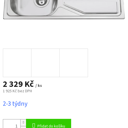
2 329 Kč
/ ks
1 925 Kč bez DPH
Měrná
2-3 týdny
cena:
Přidat do košíku