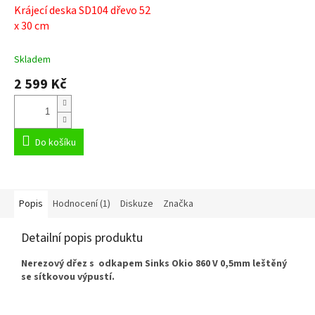
Krájecí deska SD104 dřevo 52
x 30 cm
Skladem
2 599 Kč
Do košíku
Popis
Hodnocení (1)
Diskuze
Značka
Detailní popis produktu
Nerezový dřez s odkapem Sinks Okio 860 V 0,5mm leštěný
se sítkovou výpustí.