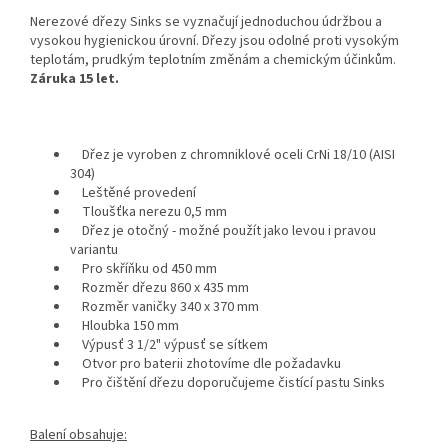
Nerezové dřezy Sinks se vyznačují jednoduchou údržbou a
vysokou hygienickou úrovní. Dřezy jsou odolné proti vysokým
teplotám, prudkým teplotním změnám a chemickým účinkům.
Záruka 15 let.
Dřez je vyroben z chromniklové oceli CrNi 18/10 (AISI
304)
Leštěné provedení
Tloušťka nerezu 0,5 mm
Dřez je otočný - možné použít jako levou i pravou
variantu
Pro skříňku od 450 mm
Rozměr dřezu 860 x 435 mm
Rozměr vaničky 340 x 370 mm
Hloubka 150 mm
Výpusť 3 1/2" výpusť se sítkem
Otvor pro baterii zhotovíme dle požadavku
Pro čištění dřezu doporučujeme čistící pastu Sinks
Balení obsahuje: