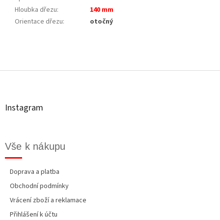
Hloubka dřezu
:
140 mm
Orientace dřezu
:
otočný
Z
á
p
a
t
Instagram
í
Vše k nákupu
Doprava a platba
Obchodní podmínky
Vrácení zboží a reklamace
Přihlášení k účtu