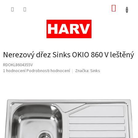
Přejít
NÁKUP
na
obsah
KOŠÍK
Nerezový dřez Sinks OKIO 860 V leštěný
RDOKL8604355V
Průměrné
1 hodnocení
Podrobnosti hodnocení
Značka:
Sinks
hodnocení
produktu
je
5,0
z
5
hvězdiček.