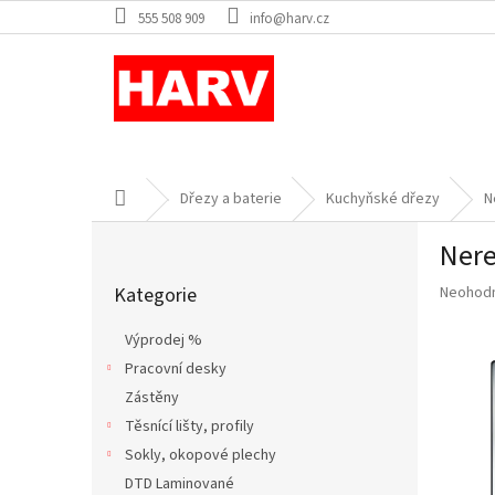
Přejít
555 508 909
info@harv.cz
na
obsah
Domů
Dřezy a baterie
Kuchyňské dřezy
N
P
Nere
o
Přeskočit
s
Průměr
Kategorie
Neohod
kategorie
t
hodnoce
r
produkt
Výprodej %
a
je
Pracovní desky
n
0,0
z
Zástěny
n
5
í
Těsnící lišty, profily
hvězdič
p
Sokly, okopové plechy
a
DTD Laminované