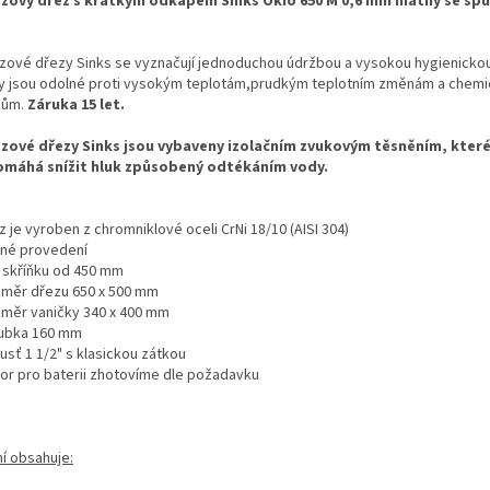
zový dřez s krátkým odkapem Sinks Okio 650 M 0,6 mm matný se šp
zové dřezy Sinks se vyznačují jednoduchou údržbou a vysokou hygienickou
y jsou odolné proti vysokým teplotám,prudkým teplotním změnám a chem
kům.
Záruka 15 let.
zové dřezy Sinks jsou vybaveny izolačním zvukovým těsněním, kter
máhá snížit hluk způsobený odtékáním vody.
z je vyroben z chromniklové oceli CrNi 18/10 (AISI 304)
tné provedení
o skříňku od 450 mm
změr dřezu 650 x 500 mm
změr vaničky 340 x 400 mm
oubka 160 mm
usť 1 1/2" s klasickou zátkou
vor pro baterii zhotovíme dle požadavku
ní obsahuje: