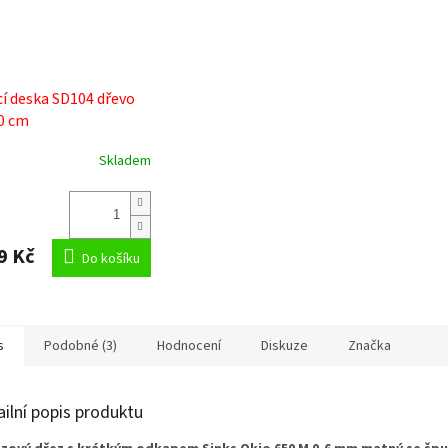
cí deska SD104 dřevo
30 cm
Skladem
9 Kč
Do košíku
s
Podobné (3)
Hodnocení
Diskuze
Značka
ailní popis produktu