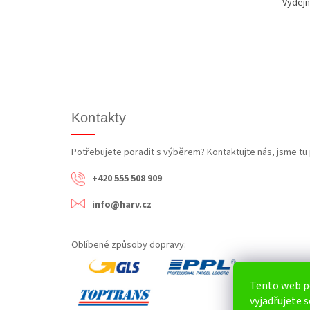
Výdejn
Kontakty
Potřebujete poradit s výběrem? Kontaktujte nás, jsme tu 
+420 555 508 909
info@harv.cz
Oblíbené způsoby dopravy:
Tento web p
vyjadřujete s