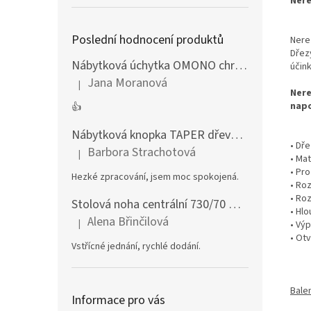
Nere
Poslední hodnocení produktů
Nere
Dřez
Nábytková úchytka OMONO chrom lesklý
účin
Jana Moranová
|
Hodnocení produktu je 5 z 5 hvězdiček.
Nere
napo
👍
Nábytková knopka TAPER dřevěná dub lakovaný
• Dře
Barbora Strachotová
|
Hodnocení produktu je 5 z 5 hvězdiček.
• Ma
• Pr
Hezké zpracování, jsem moc spokojená.
• Ro
• Ro
Stolová noha centrální 730/70 mm stříbrná
• Hl
Alena Břinčilová
|
• Výp
Hodnocení produktu je 5 z 5 hvězdiček.
• Ot
Vstřícné jednání, rychlé dodání.
Bale
Informace pro vás