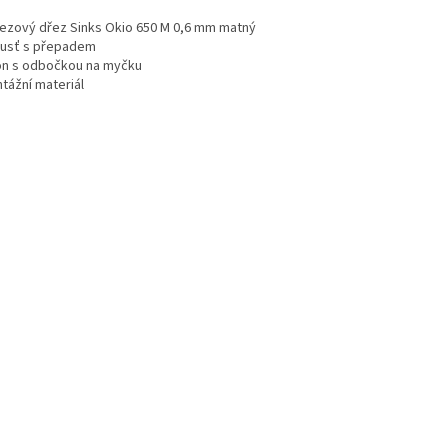
rezový dřez Sinks Okio 650 M 0,6 mm matný
pusť s přepadem
fon s odbočkou na myčku
tážní materiál