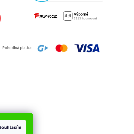
Pohodlná platba:
Souhlasím