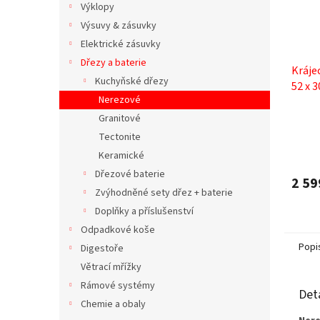
Výklopy
Výsuvy & zásuvky
Elektrické zásuvky
Dřezy a baterie
Kráje
Kuchyňské dřezy
52 x 
Nerezové
Granitové
Tectonite
Keramické
Dřezové baterie
2 59
Zvýhodněné sety dřez + baterie
Doplňky a příslušenství
Odpadkové koše
Popi
Digestoře
Větrací mřížky
Rámové systémy
Det
Chemie a obaly