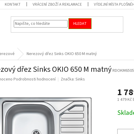
KONTAKT
VRÁCENÍ ZBOŽÍ A REKLAMACE
VÝDEJNÍ MÍSTA PLOŠNÉ
HLEDAT
erezové
Nerezový dřez Sinks OKIO 650 M matný
zový dřez Sinks OKIO 650 M matný
RDOKM6505
né
noceno
Podrobnosti hodnocení
Značka:
Sinks
ní
1 7
u
1 479 Kč
Měrná
Skla
cena:
ek.