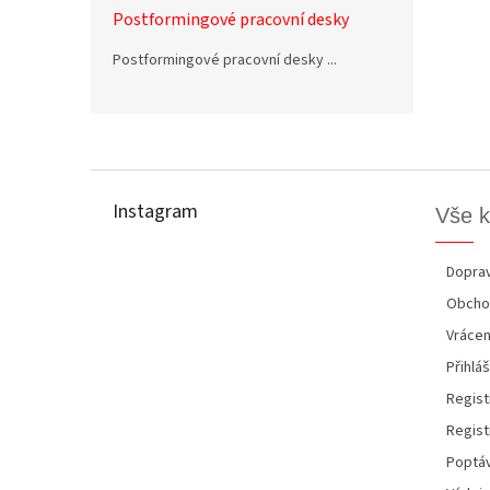
Postformingové pracovní desky
Postformingové pracovní desky ...
Z
á
p
Instagram
Vše 
a
t
í
Doprav
Obcho
Vrácen
Přihláš
Regist
Regist
Poptáv