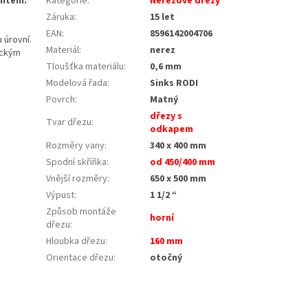
untem.
Kategorie
:
Nerezové dřezy
Záruka
:
15 let
EAN
:
8596142004706
 úrovní.
Materiál
:
nerez
ickým
Tloušťka materiálu
:
0,6 mm
Modelová řada
:
Sinks RODI
é
Povrch
:
Matný
dřezy s
Tvar dřezu
:
odkapem
Rozměry vany
:
340 x 400 mm
Spodní skříňka
:
od 450/400 mm
Vnější rozměry
:
650 x 500 mm
Výpust
:
1 1/2 “
Způsob montáže
horní
dřezu
:
Hloubka dřezu
:
160 mm
Orientace dřezu
:
otočný