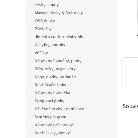
n
Lesky a maty
e
Masivní desky & Spárovky
l
OSB desky
Překližky
Jídelní a konferenční stoly
Úchytky, knopky
Věšáky
Nábytkové závěsy, panty
Příborníky, organizéry
Nohy, nožky, podnože
Rektifikační nohy
Nábytkové kolečka
Spojovací prvky
Souvi
Závěsné prvky, rektifikace
Drátěný program
Kabelové průchodky
Dveřní kliky, zámky