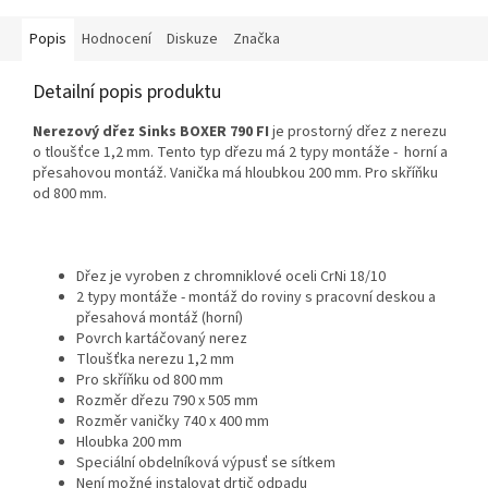
Popis
Hodnocení
Diskuze
Značka
Detailní popis produktu
Nerezový dřez Sinks BOXER 790 FI
je prostorný dřez z nerezu
o tloušťce 1,2 mm. Tento typ dřezu má 2 typy montáže - horní a
přesahovou montáž. Vanička má hloubkou 200 mm. Pro skříňku
od 800 mm.
Dřez je vyroben z chromniklové oceli CrNi 18/10
2 typy montáže - montáž do roviny s pracovní deskou a
přesahová montáž (horní)
Povrch kartáčovaný nerez
Tloušťka nerezu 1,2 mm
Pro skříňku od 800 mm
Rozměr dřezu 790 x 505 mm
Rozměr vaničky 740 x 400 mm
Hloubka 200 mm
Speciální obdelníková výpusť se sítkem
Není možné instalovat drtič odpadu