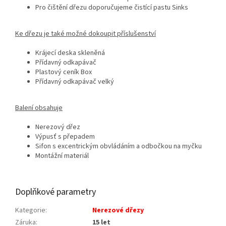
Pro čištění dřezu doporučujeme čistící pastu Sinks
Ke dřezu je také možné dokoupit příslušenství
Krájecí deska skleněná
Přídavný odkapávač
Plastový ceník Box
Přídavný odkapávač velký
Balení obsahuje
Nerezový dřez
Výpusť s přepadem
Sifon s excentrickým obvládáním a odbočkou na myčku
Montážní materiál
Doplňkové parametry
Kategorie
:
Nerezové dřezy
Záruka
:
15 let