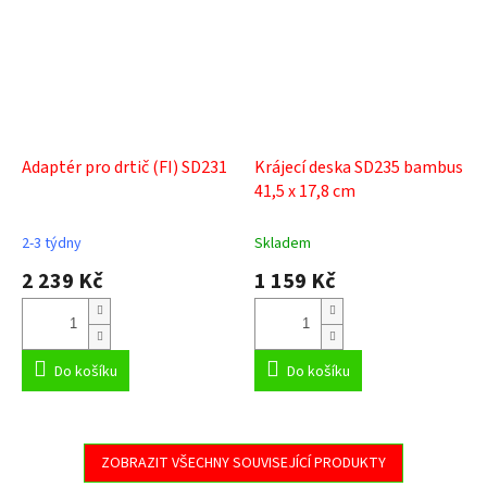
Adaptér pro drtič (FI) SD231
Krájecí deska SD235 bambus
41,5 x 17,8 cm
2-3 týdny
Skladem
2 239 Kč
1 159 Kč
Do košíku
Do košíku
ZOBRAZIT VŠECHNY SOUVISEJÍCÍ PRODUKTY