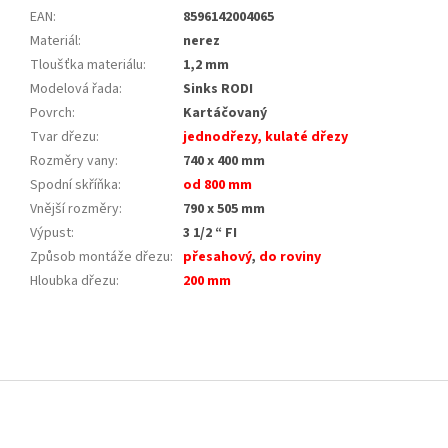
EAN
:
8596142004065
Materiál
:
nerez
Tloušťka materiálu
:
1,2 mm
Modelová řada
:
Sinks RODI
Povrch
:
Kartáčovaný
Tvar dřezu
:
jednodřezy, kulaté dřezy
Rozměry vany
:
740 x 400 mm
Spodní skříňka
:
od 800 mm
Vnější rozměry
:
790 x 505 mm
Výpust
:
3 1/2 “ FI
Způsob montáže dřezu
:
přesahový
,
do roviny
Hloubka dřezu
:
200 mm
Z
á
p
a
t