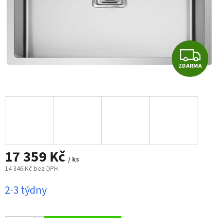
Z
ZDARMA
D
A
R
M
17 359 Kč
A
/ ks
14 346 Kč bez DPH
Měrná
2-3 týdny
cena: