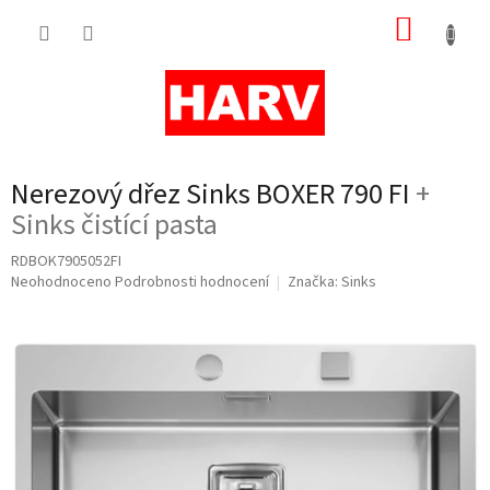
Přejít
NÁKUP
na
obsah
KOŠÍK
Nerezový dřez Sinks BOXER 790 FI
+
Sinks čistící pasta
RDBOK7905052FI
Průměrné
Neohodnoceno
Podrobnosti hodnocení
Značka:
Sinks
hodnocení
produktu
je
0,0
z
5
hvězdiček.