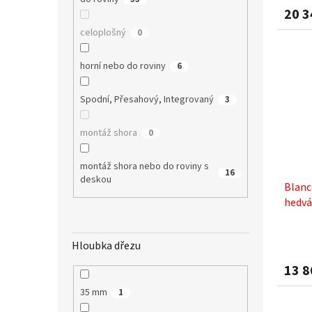
20 3
celoplošný
0
horní nebo do roviny
6
Spodní, Přesahový, Integrovaný
3
montáž shora
0
montáž shora nebo do roviny s
16
deskou
Blanc
hedvá
Hloubka dřezu
13 8
35 mm
1