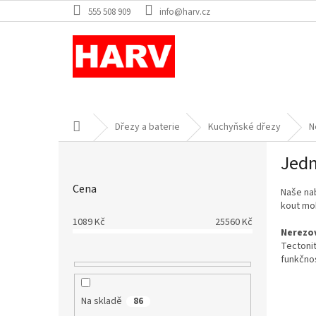
Přejít
555 508 909
info@harv.cz
na
obsah
Domů
Dřezy a baterie
Kuchyňské dřezy
N
P
Jedn
o
s
Cena
Naše na
t
kout mo
r
1089
Kč
25560
Kč
a
Nerezo
n
Tectonit
n
funkčnos
í
p
Na skladě
a
86
Ř