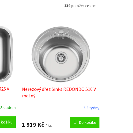
139
položek celkem
526 V
Nerezový dřez Sinks REDONDO 510 V
matný
Skladem
2-3 týdny
 košíku
Do košíku
1 919 Kč
/ ks