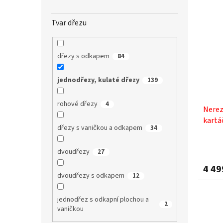
Tvar dřezu
dřezy s odkapem
84
jednodřezy, kulaté dřezy
139
rohové dřezy
4
Nerez
kartá
dřezy s vaničkou a odkapem
34
dvoudřezy
27
4 49
dvoudřezy s odkapem
12
jednodřez s odkapní plochou a
2
vaničkou