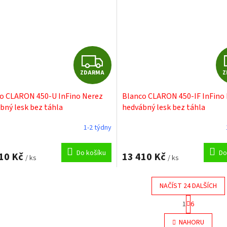
Z
ZDARMA
Z
D
o CLARON 450-U InFino Nerez
Blanco CLARON 450-IF InFino
A
bný lesk bez táhla
hedvábný lesk bez táhla
R
1-2 týdny
M
Do košíku
Do
10 Kč
13 410 Kč
/ ks
/ ks
A
NAČÍST 24 DALŠÍCH
S
1
6
t
O
r
v
NAHORU
á