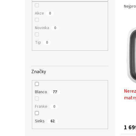
n
a
Nejpro
e
z
Akce
l
0
e
V
n
Novinka
0
ý
í
p
p
Tip
0
i
r
s
o
p
d
r
u
o
Značky
k
d
t
u
ů
Nerez
k
Blanco
77
matn
t
ů
Franke
0
Sinks
62
1 69