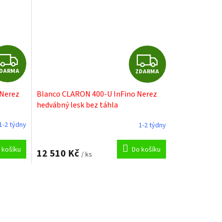
Z
Z
DARMA
ZDARMA
D
D
 Nerez
Blanco CLARON 400-U InFino Nerez
A
A
hedvábný lesk bez táhla
R
R
1-2 týdny
1-2 týdny
M
M
 košíku
Do košíku
12 510 Kč
/ ks
A
A