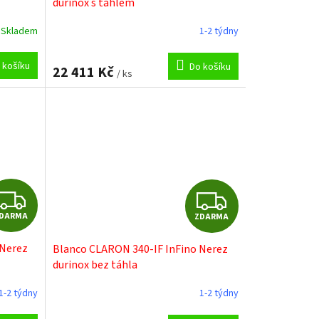
durinox s táhlem
R
R
Skladem
1-2 týdny
M
M
 košíku
Do košíku
22 411 Kč
/ ks
A
A
Z
Z
DARMA
ZDARMA
D
D
 Nerez
Blanco CLARON 340-IF InFino Nerez
A
A
durinox bez táhla
R
R
1-2 týdny
1-2 týdny