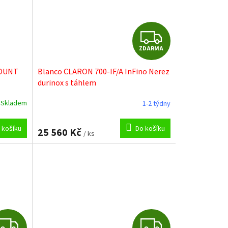
Z
ZDARMA
D
MOUNT
Blanco CLARON 700-IF/A InFino Nerez
A
durinox s táhlem
R
Skladem
1-2 týdny
M
 košíku
Do košíku
25 560 Kč
/ ks
A
Z
Z