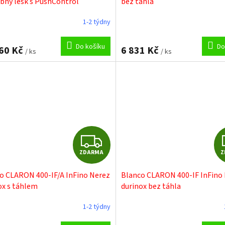
bný lesk s PushControl
bez táhla
R
1-2 týdny
M
Do košíku
Do
60 Kč
6 831 Kč
/ ks
/ ks
A
Z
ZDARMA
Z
D
o CLARON 400-IF/A InFino Nerez
Blanco CLARON 400-IF InFino
A
ox s táhlem
durinox bez táhla
R
1-2 týdny