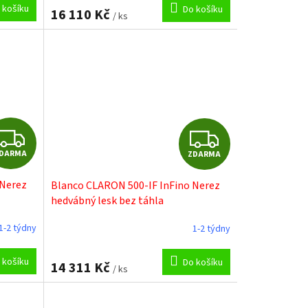
M
M
 košíku
Do košíku
16 110 Kč
/ ks
A
A
Z
Z
DARMA
ZDARMA
D
D
 Nerez
Blanco CLARON 500-IF InFino Nerez
A
A
hedvábný lesk bez táhla
R
R
1-2 týdny
1-2 týdny
M
M
 košíku
Do košíku
14 311 Kč
/ ks
A
A