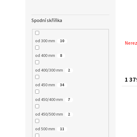
Spodní skříňka
od 300 mm
10
Nerez
od 400 mm
8
od 400/300 mm
2
1 37
od 450 mm
34
od 450/400 mm
7
od 450/500 mm
2
od 500 mm
11