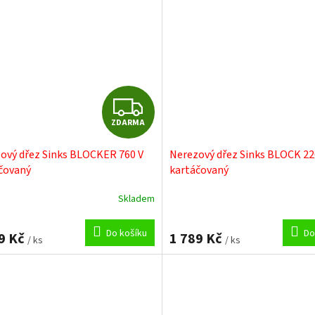
Z
ZDARMA
D
ový dřez Sinks BLOCKER 760 V
Nerezový dřez Sinks BLOCK 22
A
čovaný
kartáčovaný
R
Skladem
M
Do košíku
Do
9 Kč
1 789 Kč
/ ks
/ ks
A