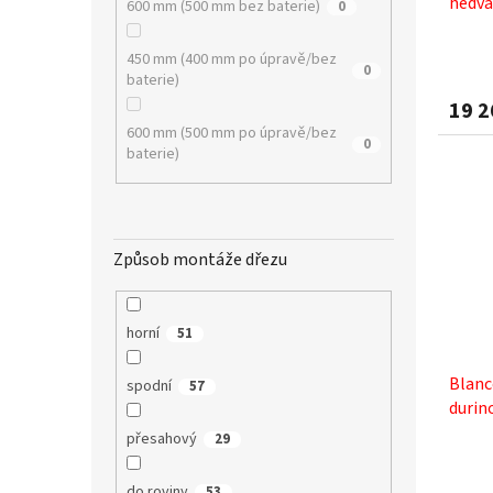
hedvá
600 mm (500 mm bez baterie)
0
450 mm (400 mm po úpravě/bez
0
baterie)
19 2
600 mm (500 mm po úpravě/bez
0
baterie)
Způsob montáže dřezu
horní
51
Blanc
spodní
57
durin
přesahový
29
do roviny
53