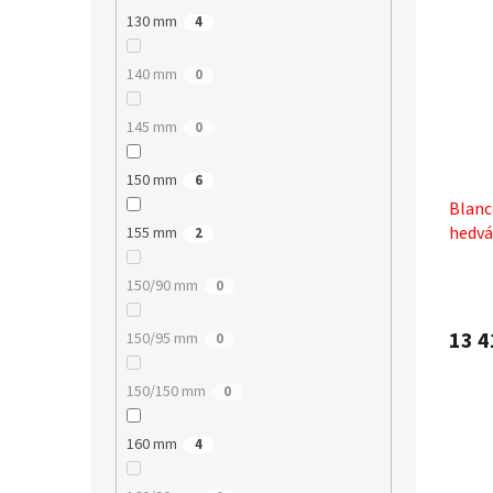
130 mm
4
140 mm
0
145 mm
0
150 mm
6
Blanc
hedvá
155 mm
2
150/90 mm
0
13 4
150/95 mm
0
150/150 mm
0
160 mm
4