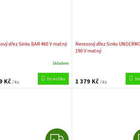
ový dřez Sinks BAR 460 V matný
Nerezový dřez Sinks UNDER
190 V matný
Skladem
Do košíku
Do
9 Kč
1 379 Kč
/ ks
/ ks
Z