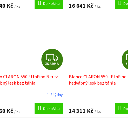
M
Do košíku
Do
40 Kč
16 641 Kč
/ ks
/ ks
A
Z
ZDARMA
Z
D
o CLARON 550-U InFino Nerez
Blanco CLARON 550-IF InFino
A
bný lesk bez táhla
hedvábný lesk bez táhla
R
1-2 týdny
M
Do košíku
Do
60 Kč
14 311 Kč
/ ks
/ ks
A