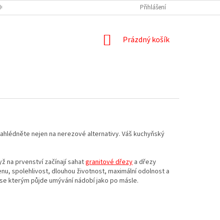
HO MATERIÁLU A NÁŘEZOVÁ CENTRA
NÁŘEZ PRACOVNÍ DESKY A ZÁSTĚNY
Přihlášení
NÁKUPNÍ
Prázdný košík
KOŠÍK
ahlédněte nejen na nerezové alternativy. Váš kuchyňský
ž na prvenství začínají sahat
granitové dřezy
a dřezy
nu, spolehlivost, dlouhou životnost, maximální odolnost a
, se kterým půjde umývání nádobí jako po másle.