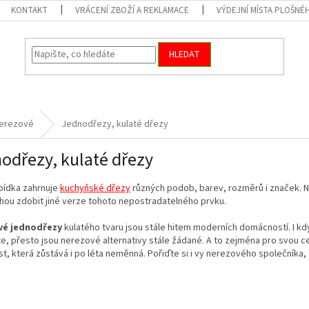
KONTAKT
VRÁCENÍ ZBOŽÍ A REKLAMACE
VÝDEJNÍ MÍSTA PLOŠNÉ
HLEDAT
erezové
Jednodřezy, kulaté dřezy
odřezy, kulaté dřezy
bídka zahrnuje
kuchyňské dřezy
různých podob, barev, rozměrů i značek. N
hou zdobit jiné verze tohoto nepostradatelného prvku.
vé jednodřezy
kulatého tvaru jsou stále hitem moderních domácností. I kdy
e, přesto jsou nerezové alternativy stále žádané. A to zejména pro svou ce
t, která zůstává i po léta neměnná. Pořiďte si i vy nerezového společníka