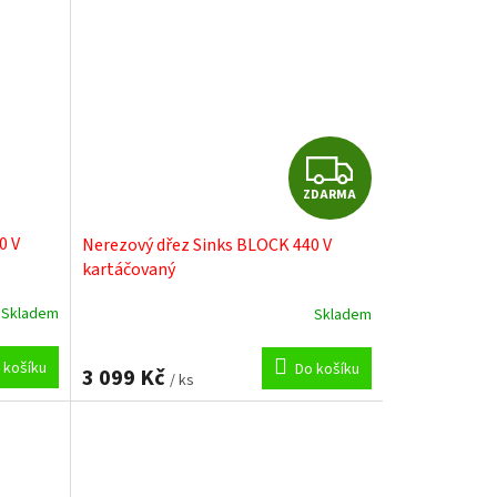
Z
ZDARMA
D
0 V
Nerezový dřez Sinks BLOCK 440 V
A
kartáčovaný
R
Skladem
Skladem
M
 košíku
Do košíku
3 099 Kč
/ ks
A