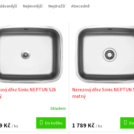
dávanější
Nejlevnější
Nejdražší
Abecedně
ový dřez Sinks NEPTUN 526
Nerezový dřez Sinks NEPTUN 
ý
matný
Skladem
Do košíku
Do
9 Kč
1 789 Kč
/ ks
/ ks