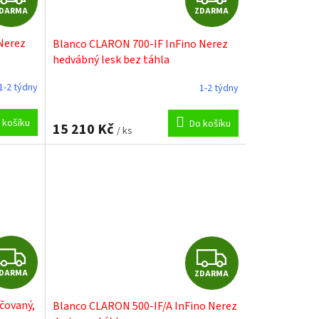
DARMA
ZDARMA
D
D
Nerez
Blanco CLARON 700-IF InFino Nerez
A
A
hedvábný lesk bez táhla
R
R
1-2 týdny
1-2 týdny
M
M
 košíku
Do košíku
15 210 Kč
/ ks
A
A
Z
Z
DARMA
ZDARMA
D
D
áčovaný,
Blanco CLARON 500-IF/A InFino Nerez
A
A