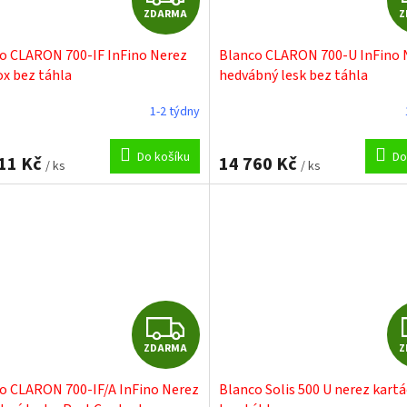
ZDARMA
Z
D
o CLARON 700-IF InFino Nerez
Blanco CLARON 700-U InFino 
A
ox bez táhla
hedvábný lesk bez táhla
R
1-2 týdny
M
Do košíku
Do
11 Kč
14 760 Kč
/ ks
/ ks
A
Z
ZDARMA
Z
D
o CLARON 700-IF/A InFino Nerez
Blanco Solis 500 U nerez kart
A