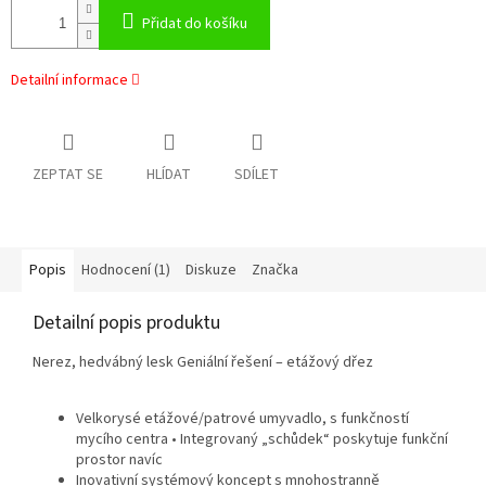
Přidat do košíku
Detailní informace
ZEPTAT SE
HLÍDAT
SDÍLET
Popis
Hodnocení (1)
Diskuze
Značka
Detailní popis produktu
Nerez, hedvábný lesk Geniální řešení – etážový dřez
Velkorysé etážové/patrové umyvadlo, s funkčností
mycího centra • Integrovaný „schůdek“ poskytuje funkční
prostor navíc
Inovativní systémový koncept s mnohostranně