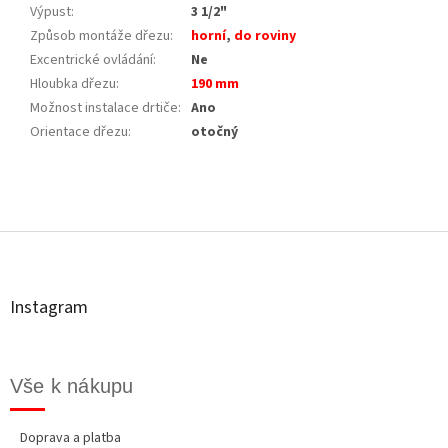
Výpust
:
3 1/2"
Způsob montáže dřezu
:
horní
,
do roviny
Excentrické ovládání
:
Ne
Hloubka dřezu
:
190 mm
Možnost instalace drtiče
:
Ano
Orientace dřezu
:
otočný
Z
á
p
a
t
Instagram
í
Vše k nákupu
Doprava a platba