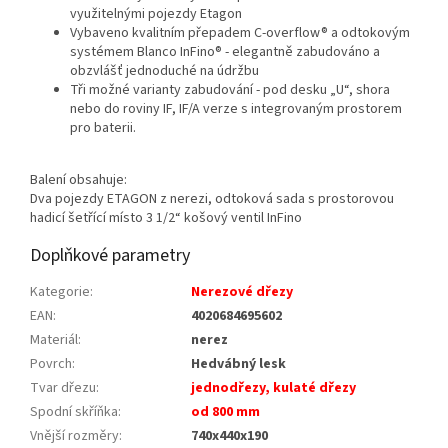
využitelnými pojezdy Etagon
Vybaveno kvalitním přepadem C-overflow® a odtokovým
systémem Blanco InFino® - elegantně zabudováno a
obzvlášť jednoduché na údržbu
Tři možné varianty zabudování - pod desku „U“, shora
nebo do roviny IF, IF/A verze s integrovaným prostorem
pro baterii.
Balení obsahuje:
Dva pojezdy ETAGON z nerezi, odtoková sada s prostorovou
hadicí šetřící místo 3 1/2“ košový ventil InFino
Doplňkové parametry
Kategorie
:
Nerezové dřezy
EAN
:
4020684695602
Materiál
:
nerez
Povrch
:
Hedvábný lesk
Tvar dřezu
:
jednodřezy, kulaté dřezy
Spodní skříňka
:
od 800 mm
Vnější rozměry
:
740x440x190