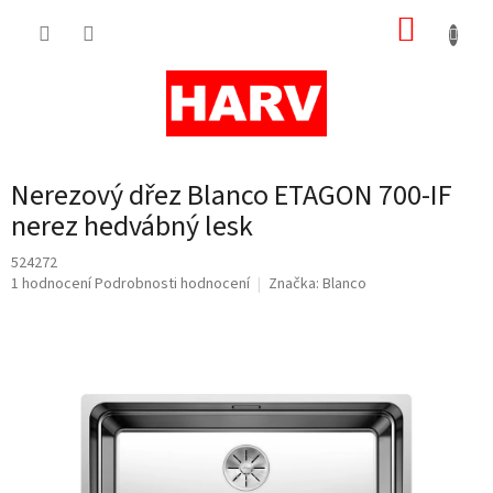
Přejít
NÁKUP
na
obsah
KOŠÍK
Nerezový dřez Blanco ETAGON 700-IF
nerez hedvábný lesk
524272
Průměrné
1 hodnocení
Podrobnosti hodnocení
Značka:
Blanco
hodnocení
produktu
je
5,0
z
5
hvězdiček.