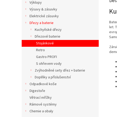
Det
Výklopy
Ku
Výsuvy & zásuvky
Elektrické zásuvky
Bater
Dřezy a baterie
let. 
Kuchyňské dřezy
evro
Dřezové baterie
Samoz
Stojánkové
Záruč
Retro
demo
Gastro PROFI
S ohřevem vody
Zvýhodněné sety dřez + baterie
Doplňky a příslušenství
Odpadkové koše
Digestoře
Větrací mřížky
Rámové systémy
Chemie a obaly