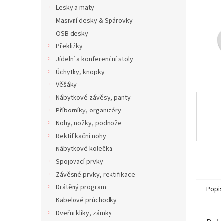
n
Lesky a maty
e
Masivní desky & Spárovky
l
OSB desky
Překližky
Jídelní a konferenční stoly
Úchytky, knopky
Věšáky
Nábytkové závěsy, panty
Příborníky, organizéry
Nohy, nožky, podnože
Rektifikační nohy
Nábytkové kolečka
Spojovací prvky
Závěsné prvky, rektifikace
Drátěný program
Popi
Kabelové průchodky
Dveřní kliky, zámky