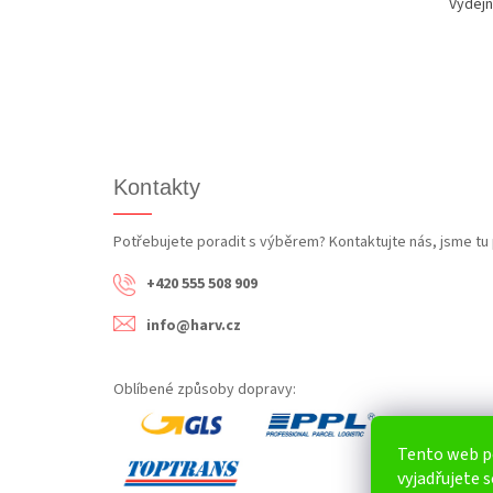
Výdejn
Kontakty
Potřebujete poradit s výběrem? Kontaktujte nás, jsme tu 
+420 555 508 909
info@harv.cz
Oblíbené způsoby dopravy:
Tento web p
vyjadřujete s