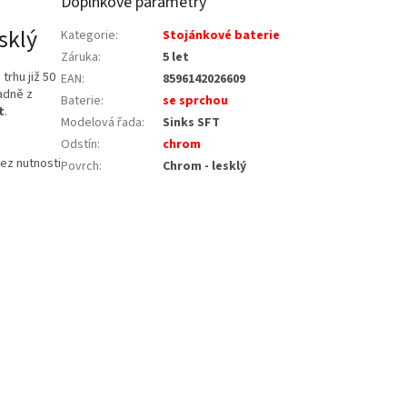
Doplňkové parametry
sklý
Kategorie
:
Stojánkové baterie
Záruka
:
5 let
trhu již 50
EAN
:
8596142026609
radně z
Baterie
:
se sprchou
t
.
Modelová řada
:
Sinks SFT
Odstín
:
chrom
bez nutnosti
Povrch
:
Chrom - lesklý