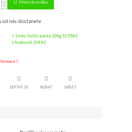
Přidat do košíku
 od nás dostanete
+ Sinks čistící pasta 200g SCP002
v hodnotě 159 Kč
informace
ZEPTAT SE
HLÍDAT
SDÍLET