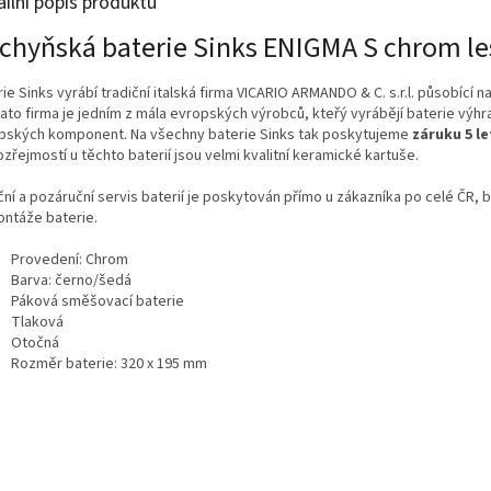
ailní popis produktu
chyňská baterie Sinks ENIGMA S chrom le
ie Sinks vyrábí tradiční italská firma VICARIO ARMANDO & C. s.r.l. působící na 
Tato firma je jedním z mála evropských výrobců, kteřý vyrábějí baterie výh
pských komponent. Na všechny baterie Sinks tak poskytujeme
záruku 5 le
řejmostí u těchto baterií jsou velmi kvalitní keramické kartuše.
ní a pozáruční servis baterií je poskytován přímo u zákazníka po celé ČR, 
ntáže baterie.
Provedení: Chrom
Barva: černo/šedá
Páková směšovací baterie
Tlaková
Otočná
Rozměr baterie: 320 x 195 mm