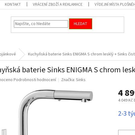
KONTAKT
VRÁCENÍ ZBOŽÍ A REKLAMACE
VÝDEJNÍ MÍSTA PLOŠNÉ
HLEDAT
ojánkové
Kuchyňská baterie Sinks ENIGMA S chrom lesklý
+ Sinks čist
yňská baterie Sinks ENIGMA S chrom les
né
noceno
Podrobnosti hodnocení
Značka:
Sinks
ní
4 8
u
4 049 Kč
Měrná
2-3 t
cena:
ek.