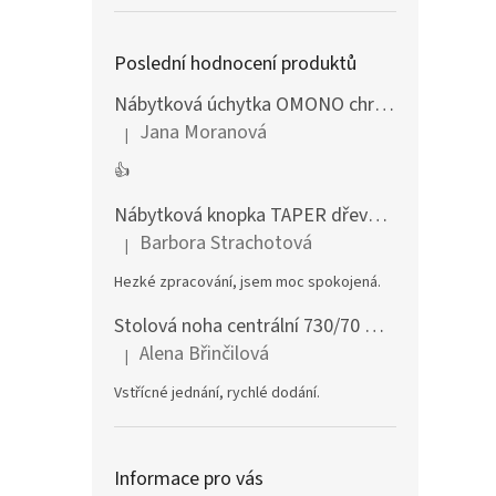
Poslední hodnocení produktů
Nábytková úchytka OMONO chrom lesklý
Jana Moranová
|
Hodnocení produktu je 5 z 5 hvězdiček.
👍
Nábytková knopka TAPER dřevěná dub lakovaný
Barbora Strachotová
|
Hodnocení produktu je 5 z 5 hvězdiček.
Hezké zpracování, jsem moc spokojená.
Stolová noha centrální 730/70 mm stříbrná
Alena Břinčilová
|
Hodnocení produktu je 5 z 5 hvězdiček.
Vstřícné jednání, rychlé dodání.
Informace pro vás