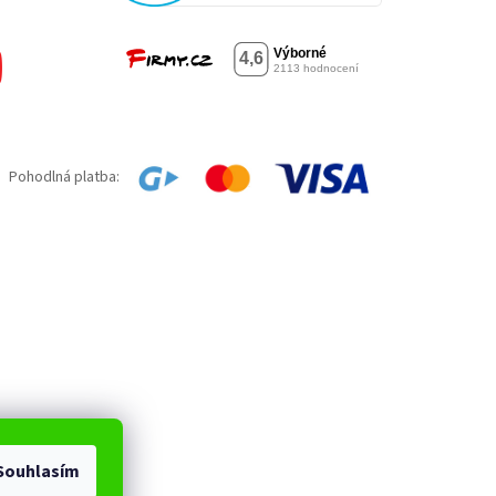
Pohodlná platba:
Souhlasím