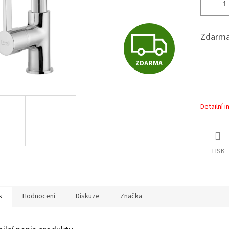
Z
Zdarma
ZDARMA
D
A
Detailní 
R
TISK
M
s
Hodnocení
Diskuze
Značka
A