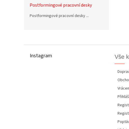
Postformingové pracovní desky
Postformingové pracovní desky ...
Z
á
p
Instagram
Vše 
a
t
í
Doprav
Obcho
Vrácen
Přihláš
Regist
Regist
Poptáv