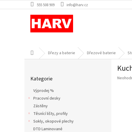
Přejít
555 508 909
info@harv.cz
na
obsah
Domů
Dřezy a baterie
Dřezové baterie
St
P
Kuch
o
Přeskočit
s
Průměr
Kategorie
Neohod
kategorie
t
hodnoce
r
produkt
Výprodej %
a
je
Pracovní desky
n
0,0
z
Zástěny
n
5
í
Těsnící lišty, profily
hvězdič
p
Sokly, okopové plechy
a
DTD Laminované