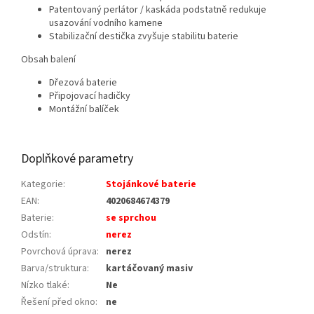
Patentovaný perlátor / kaskáda podstatně redukuje
usazování vodního kamene
Stabilizační destička zvyšuje stabilitu baterie
Obsah balení
Dřezová baterie
Připojovací hadičky
Montážní balíček
Doplňkové parametry
Kategorie
:
Stojánkové baterie
EAN
:
4020684674379
Baterie
:
se sprchou
Odstín
:
nerez
Povrchová úprava
:
nerez
Barva/struktura
:
kartáčovaný masiv
Nízko tlaké
:
Ne
Řešení před okno
:
ne