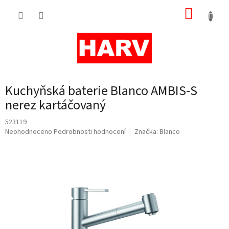
Přejít
NÁKUP
na
obsah
KOŠÍK
Kuchyňská baterie Blanco AMBIS-S
nerez kartáčovaný
523119
Průměrné
Neohodnoceno
Podrobnosti hodnocení
Značka:
Blanco
hodnocení
produktu
je
0,0
z
5
hvězdiček.