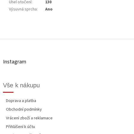
Uhel otočení
:
130
Výsuvná sprcha
:
Ano
Z
á
p
a
t
Instagram
í
Vše k nákupu
Doprava a platba
Obchodní podmínky
Vrácení zboží a reklamace
Přihlášení k účtu