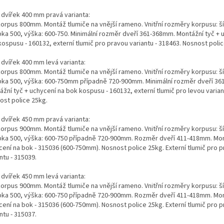
 dvířek 400 mm pravá varianta:
korpus 800mm. Montáž tlumiče na vnější rameno. Vnitřní rozměry korpusu: ší
bka 500, výška: 600-750. Minimální rozměr dveří 361-368mm. Montážní tyč + 
ospusu - 160132, externí tlumič pro pravou variantu - 318463. Nosnost poli
 dvířek 400 mm levá varianta:
korpus 800mm. Montáž tlumiče na vnější rameno. Vnitřní rozměry korpusu: ší
bka 500, výška: 600-750mm případně 720-900mm. Minimální rozměr dveří 3
žní tyč + uchycení na bok kospusu - 160132, externí tlumič pro levou varian
ost police 25kg.
 dvířek 450 mm pravá varianta:
korpus 900mm. Montáž tlumiče na vnější rameno. Vnitřní rozměry korpusu: ší
bka 500, výška: 600-750 případně 720-900mm. Rozměr dveří 411-418mm. Mon
cení na bok - 315036 (600-750mm). Nosnost police 25kg. Externí tlumič pro 
ntu - 315039.
 dvířek 450 mm levá varianta:
korpus 900mm. Montáž tlumiče na vnější rameno. Vnitřní rozměry korpusu: ší
bka 500, výška: 600-750 případně 720-900mm. Rozměr dveří 411-418mm. Mon
cení na bok - 315036 (600-750mm). Nosnost police 25kg. Externí tlumič pro 
ntu - 315037.