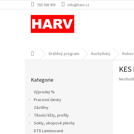
Přejít
555 508 909
info@harv.cz
na
obsah
Domů
Drátěný program
Kuchyňský
Rohov
P
KES 
o
Přeskočit
s
Průměr
Kategorie
Neohod
kategorie
t
hodnoce
r
produkt
Výprodej %
a
je
Pracovní desky
n
0,0
z
Zástěny
n
5
í
Těsnící lišty, profily
hvězdič
p
Sokly, okopové plechy
a
DTD Laminované