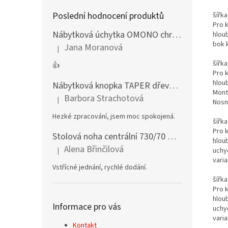
Poslední hodnocení produktů
šířka
Pro 
Nábytková úchytka OMONO chrom lesklý
hlou
bok k
Jana Moranová
|
Hodnocení produktu je 5 z 5 hvězdiček.
šířka
👍
Pro 
hlou
Nábytková knopka TAPER dřevěná dub lakovaný
Montá
Barbora Strachotová
|
Nosn
Hodnocení produktu je 5 z 5 hvězdiček.
Hezké zpracování, jsem moc spokojená.
šířka
Pro 
Stolová noha centrální 730/70 mm stříbrná
hlou
Alena Břinčilová
|
uchy
Hodnocení produktu je 5 z 5 hvězdiček.
varia
Vstřícné jednání, rychlé dodání.
šířka
Pro 
hlou
Informace pro vás
uchy
varia
Kontakt