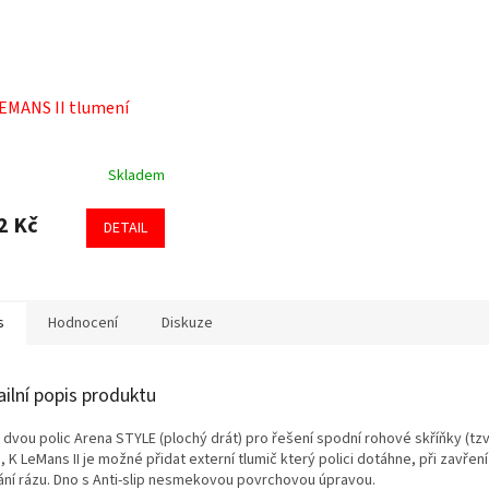
EMANS II tlumení
Skladem
2 Kč
DETAIL
s
Hodnocení
Diskuze
ailní popis produktu
 dvou polic Arena STYLE (plochý drát) pro řešení spodní rohové skříňky (tz
, K LeMans II je možné přidat externí tlumič který polici dotáhne, při zavření
ání rázu. Dno s Anti-slip nesmekovou povrchovou úpravou.