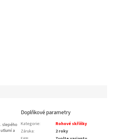
Doplňkové parametry
Kategorie
:
Rohové skříňky
v. slepého
 utlumí a
Záruka
:
2 roky
EAN
:
Zvolte variantu