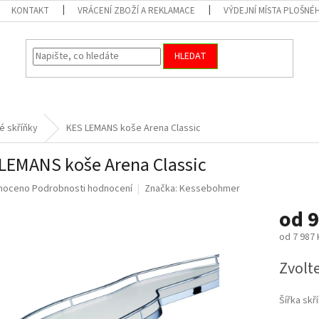
KONTAKT
VRÁCENÍ ZBOŽÍ A REKLAMACE
VÝDEJNÍ MÍSTA PLOŠNÉ
HLEDAT
é skříňky
KES LEMANS koše Arena Classic
LEMANS koše Arena Classic
né
noceno
Podrobnosti hodnocení
Značka:
Kessebohmer
ní
od
9
u
od
7 987 
Měrná
Zvolt
cena:
ek.
Šířka skř