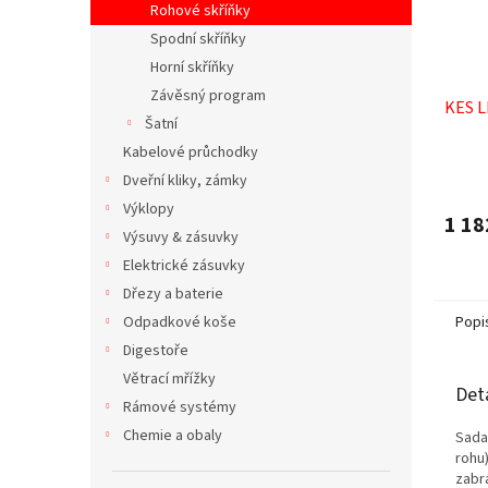
Rohové skříňky
Spodní skříňky
Horní skříňky
Závěsný program
KES L
Šatní
Kabelové průchodky
Dveřní kliky, zámky
Výklopy
1 18
Výsuvy & zásuvky
Elektrické zásuvky
Dřezy a baterie
Popi
Odpadkové koše
Digestoře
Větrací mřížky
Det
Rámové systémy
Chemie a obaly
Sada
rohu)
zabr