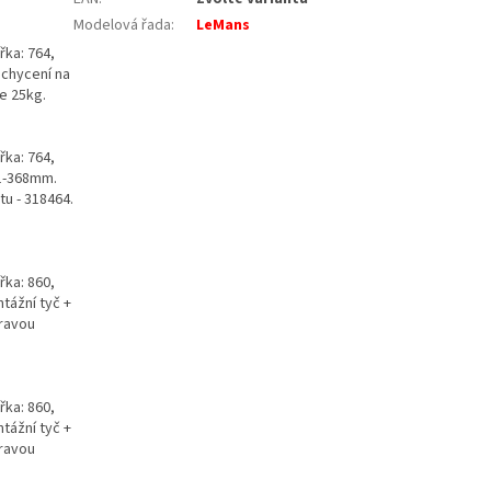
Modelová řada
:
LeMans
řka: 764,
uchycení na
ce 25kg.
řka: 764,
61-368mm.
tu - 318464.
řka: 860,
tážní tyč +
pravou
řka: 860,
tážní tyč +
pravou