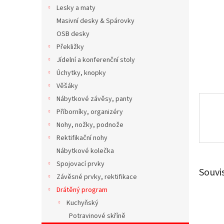
n
Lesky a maty
e
Masivní desky & Spárovky
l
OSB desky
Překližky
Jídelní a konferenční stoly
Úchytky, knopky
Věšáky
Nábytkové závěsy, panty
Příborníky, organizéry
Nohy, nožky, podnože
Rektifikační nohy
Nábytkové kolečka
Spojovací prvky
Souvi
Závěsné prvky, rektifikace
Drátěný program
Kuchyňský
Potravinové skříně