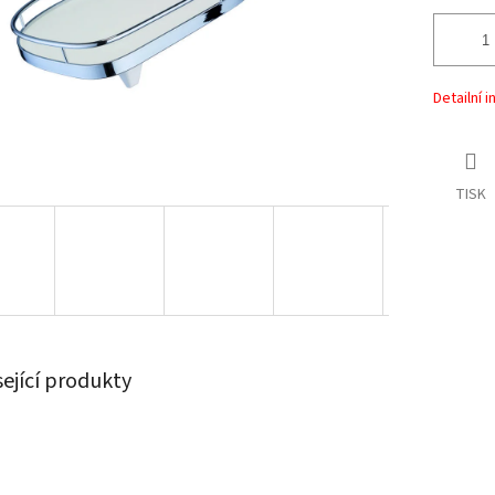
Detailní 
TISK
sející produkty