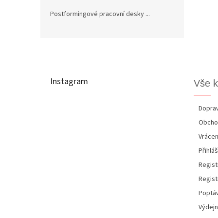
Postformingové pracovní desky ...
Z
á
p
Instagram
Vše 
a
t
í
Doprav
Obcho
Vrácen
Přihláš
Regist
Regist
Poptáv
Výdejn