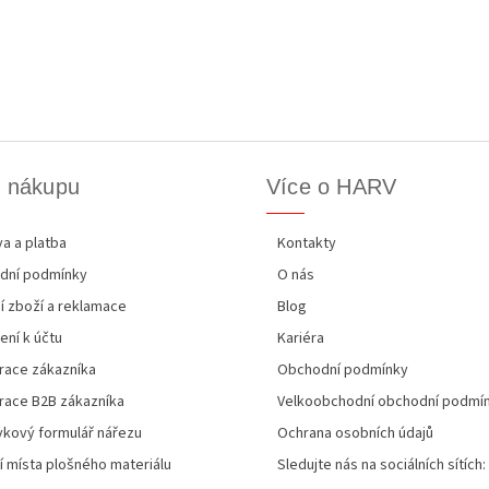
k nákupu
Více o HARV
a a platba
Kontakty
dní podmínky
O nás
í zboží a reklamace
Blog
ení k účtu
Kariéra
race zákazníka
Obchodní podmínky
race B2B zákazníka
Velkoobchodní obchodní podmí
kový formulář nářezu
Ochrana osobních údajů
í místa plošného materiálu
Sledujte nás na sociálních sítích: