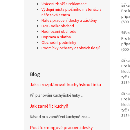
Vrácení zboží a reklamace
šířka
Výdejní místa plošného materiálu a
Pro 
nářezová centra
příp
Nářez pracovní desky a zástěny
(600-
B2B - velkoobchod
Hodnocení obchodu
šířka
Doprava a platba
Pro 
Obchodní podmínky
příp
Podmínky ochrany osobních údajů
(600-
šířka
Pro 
hlou
Blog
tyč +
3184
Jak si rozplánovat kuchyňskou linku
šířka
Při plánování kuchyňské linky ...
Pro 
hlou
Jak zaměřit kuchyň
tyč +
3184
Návod pro zaměření kuchyně zna...
Postformingové pracovní desky