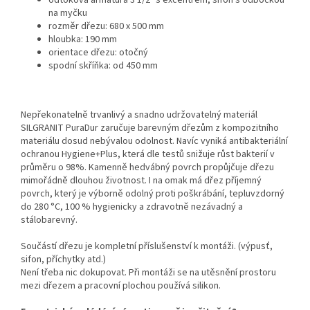
odtoková armatura 3 1/2" s excentrem, sifon s odbočkou
na myčku
rozměr dřezu: 680 x 500 mm
hloubka: 190 mm
orientace dřezu: otočný
spodní skříňka: od 450 mm
Nepřekonatelně trvanlivý a snadno udržovatelný materiál
SILGRANIT PuraDur zaručuje barevným dřezům z kompozitního
materiálu dosud nebývalou odolnost. Navíc vyniká antibakteriální
ochranou Hygiene+Plus, která dle testů snižuje růst bakterií v
průměru o 98%. Kamenně hedvábný povrch propůjčuje dřezu
mimořádně dlouhou životnost. I na omak má dřez příjemný
povrch, který je výborně odolný proti poškrábání, tepluvzdorný
do 280 °C, 100 % hygienicky a zdravotně nezávadný a
stálobarevný.
Součástí dřezu je kompletní příslušenství k montáži. (výpusť,
sifon, příchytky atd.)
Není třeba nic dokupovat. Při montáži se na utěsnění prostoru
mezi dřezem a pracovní plochou používá silikon.