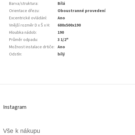
Barva/struktura
:
Bílá
Orientace dřezu
:
Oboustranné provedení
Excentrické ovládání
:
Ano
Vnější rozměr D x Š x H
:
680x500x190
Hloubka nádob
:
190
Průměr odpadu
:
3 1/2"
Možnost instalace drtiče
:
Ano
Odstín
:
bílý
Z
á
p
a
t
Instagram
í
Vše k nákupu