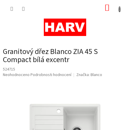
Přejít
NÁKUP
na
obsah
KOŠÍK
Granitový dřez Blanco ZIA 45 S
Compact bílá excentr
524715
Průměrné
Neohodnoceno
Podrobnosti hodnocení
Značka:
Blanco
hodnocení
produktu
je
0,0
z
5
hvězdiček.