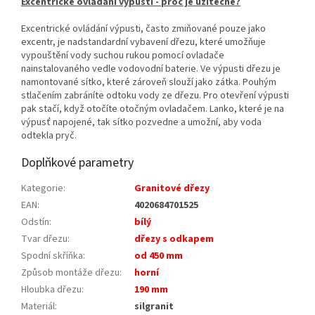
Excentrické ovládání výpusti - proč je užitečné?
Excentrické ovládání výpusti, často zmiňované pouze jako
excentr, je nadstandardní vybavení dřezu, které umožňuje
vypouštění vody suchou rukou pomocí ovladače
nainstalovaného vedle vodovodní baterie. Ve výpusti dřezu je
namontované sítko, které zároveň slouží jako zátka. Pouhým
stlačením zabráníte odtoku vody ze dřezu. Pro otevření výpusti
pak stačí, když otočíte otočným ovladačem. Lanko, které je na
výpusť napojené, tak sítko pozvedne a umožní, aby voda
odtekla pryč.
Doplňkové parametry
Kategorie
:
Granitové dřezy
EAN
:
4020684701525
Odstín
:
bílý
Tvar dřezu
:
dřezy s odkapem
Spodní skříňka
:
od 450 mm
Způsob montáže dřezu
:
horní
Hloubka dřezu
:
190 mm
Materiál
:
silgranit