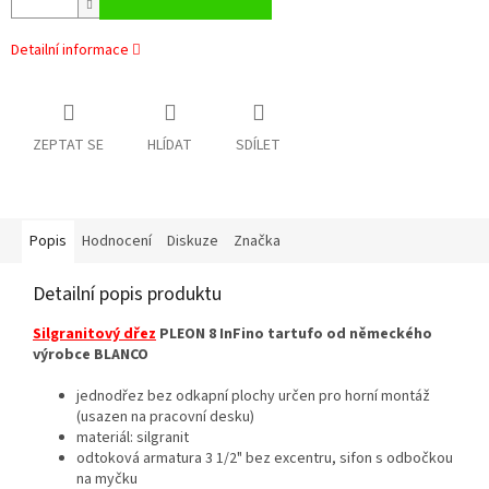
Detailní informace
ZEPTAT SE
HLÍDAT
SDÍLET
Popis
Hodnocení
Diskuze
Značka
Detailní popis produktu
Silgranitový dřez
PLEON 8 InFino tartufo od německého
výrobce BLANCO
jednodřez bez odkapní plochy určen pro horní montáž
(usazen na pracovní desku)
materiál: silgranit
odtoková armatura 3 1/2" bez excentru, sifon s odbočkou
na myčku