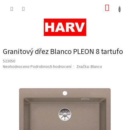
Přejít
NÁKUP
na
obsah
KOŠÍK
Granitový dřez Blanco PLEON 8 tartufo
523050
Průměrné
Neohodnoceno
Podrobnosti hodnocení
Značka:
Blanco
hodnocení
produktu
je
0,0
z
5
hvězdiček.