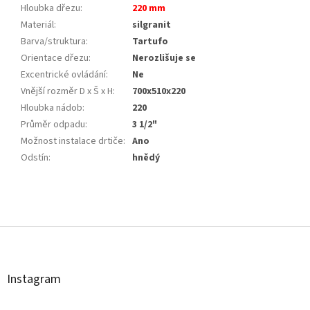
Hloubka dřezu
:
220 mm
Materiál
:
silgranit
Barva/struktura
:
Tartufo
Orientace dřezu
:
Nerozlišuje se
Excentrické ovládání
:
Ne
Vnější rozměr D x Š x H
:
700x510x220
Hloubka nádob
:
220
Průměr odpadu
:
3 1/2"
Možnost instalace drtiče
:
Ano
Odstín
:
hnědý
Z
á
p
a
t
Instagram
í