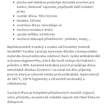
plocha nad nádobou poskytuje dostatek prostoru pro
baterii, dávkovač saponátu, popřípadě další ovládací
prvky
rozměr dřezu: 700 x 510 mm
hloubka: 220 mm
orientace dřezu: nerozlišuje se
možnost instalace drtiče
spodní skříňka: od 800 mm
možnost dokoupit příslušenství - prkénko, misky, ...
Nepřekonatelně trvanlivý a snadno udržovatelný materiál
SILGRANIT PuraDur zaručuje barevným dřezům z kompozitního
materiálu dosud nebývalou odolnost. Navíc vyniká antibakteriální
ochranou Hygiene+Plus, která dle testů snižuje růst bakterií v
průměru o 98%. Kamenně hedvábný povrch propůjčuje dřezu
mimořádně dlouhou životnost. I na omak má dřez příjemný
povrch, který je výborně odolný proti poškrábání, tepluvzdorný
do 280 °C, 100 % hygienicky a zdravotně nezávadný a
stálobarevný.
Součástí dřezu je kompletní příslušenství k montáži. (výpusť,
sifon, příchytky, excentrické ovládání výpusti atd.) Není třeba nic
dokupovat.