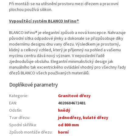
Při montáži se na utěsnění prostoru mezi dřezem a pracovní
plochou používá silikon.
Vypouštěcí systém BLANCO InFino®
BLANCO InFino® je elegantní způsob a nová koncepce. Nahrazuje
původní sítka odpadové jímky a dokonale se přizpůsobuje díky
modernímu designu dnu vany dřezu. Výsledkem je prostorný,
klidný a celkový vzhled, který je příjemný na pohled a vašemu
mycímu centru dává nový význam. V neposlední řadě
zjednodušuje obsluhu. Elegantní minimalistický design jak
manuálního tak excentrického ovládání vhodný pro všechny řady
dřezů BLANCO všech používaných materiálů.
Doplňkové parametry
Kategorie
:
Granitové dřezy
EAN
:
4020684672481
Odstín
:
hnědý
Tvar dřezu
:
jednodřezy, kulaté dřezy
Spodní skříňka
:
od 800 mm
Způsob montáže dřezu
:
horní