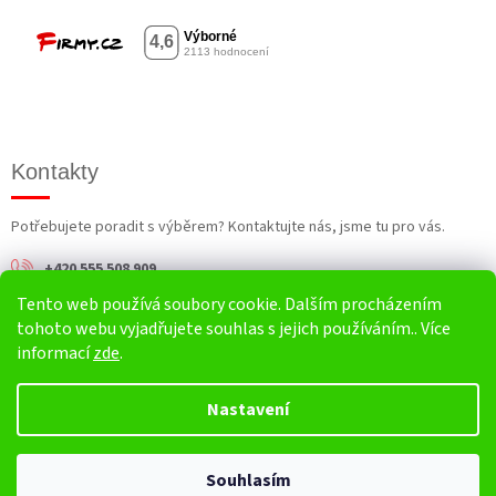
Kontakty
Potřebujete poradit s výběrem? Kontaktujte nás, jsme tu pro vás.
+420 555 508 909
Tento web používá soubory cookie. Dalším procházením
info@harv.cz
tohoto webu vyjadřujete souhlas s jejich používáním.. Více
informací
zde
.
Nastavení
Vytvořil Shoptet
Souhlasím
Copyright 2026
HARV.cz
. Všechna práva vyhrazena.