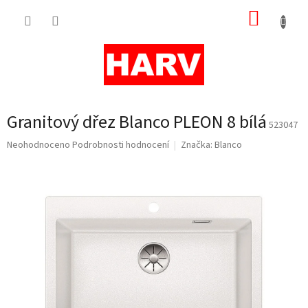
Přejít
NÁKUP
na
obsah
KOŠÍK
Granitový dřez Blanco PLEON 8 bílá
523047
Průměrné
Neohodnoceno
Podrobnosti hodnocení
Značka:
Blanco
hodnocení
produktu
je
0,0
z
5
hvězdiček.