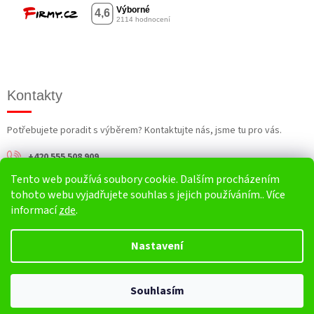
Kontakty
Potřebujete poradit s výběrem? Kontaktujte nás, jsme tu pro vás.
+420 555 508 909
Tento web používá soubory cookie. Dalším procházením
info@harv.cz
tohoto webu vyjadřujete souhlas s jejich používáním.. Více
informací
zde
.
Nastavení
Vytvořil Shoptet
Souhlasím
Copyright 2026
HARV.cz
. Všechna práva vyhrazena.