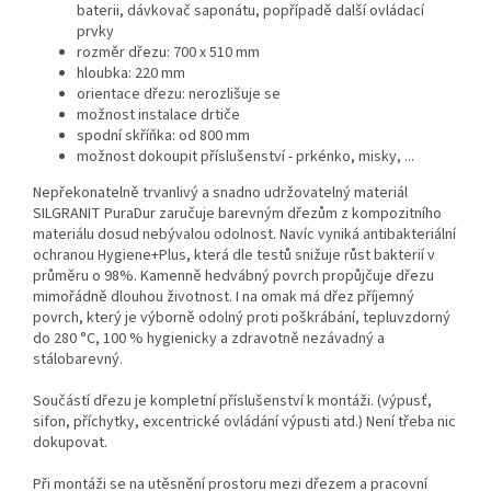
baterii, dávkovač saponátu, popřípadě další ovládací
prvky
rozměr dřezu: 700 x 510 mm
hloubka: 220 mm
orientace dřezu: nerozlišuje se
možnost instalace drtiče
spodní skříňka: od 800 mm
možnost dokoupit příslušenství - prkénko, misky, ...
Nepřekonatelně trvanlivý a snadno udržovatelný materiál
SILGRANIT PuraDur zaručuje barevným dřezům z kompozitního
materiálu dosud nebývalou odolnost. Navíc vyniká antibakteriální
ochranou Hygiene+Plus, která dle testů snižuje růst bakterií v
průměru o 98%. Kamenně hedvábný povrch propůjčuje dřezu
mimořádně dlouhou životnost. I na omak má dřez příjemný
povrch, který je výborně odolný proti poškrábání, tepluvzdorný
do 280 °C, 100 % hygienicky a zdravotně nezávadný a
stálobarevný.
Součástí dřezu je kompletní příslušenství k montáži. (výpusť,
sifon, příchytky, excentrické ovládání výpusti atd.) Není třeba nic
dokupovat.
Při montáži se na utěsnění prostoru mezi dřezem a pracovní