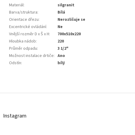
Materiál
:
silgranit
Barva/struktura
:
Bílá
Orientace dřezu
:
Nerozlišuje se
Excentrické ovládání
:
Ne
Vnější rozměr D x Š x H
:
700x510x220
Hloubka nádob
:
220
Průměr odpadu
:
3 1/2"
Možnost instalace drtiče
:
Ano
Odstín
:
bílý
Z
á
p
a
t
Instagram
í