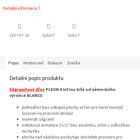
Detailní informace
ZEPTAT SE
HLÍDAT
SDÍLET
Popis
Hodnocení
Diskuze
Značka
Detailní popis produktu
Silgranitový dřez
PLEON 8 InFino bílá od německého
výrobce BLANCO
jednodřez bez odkapní plochy určen pro horní montáž
(usazen na pracovní desku)
materiál: silgranit
odtoková armatura 3 1/2" bez excentru, sifon s odbočkou
na myčku
plocha nad nádobou poskytuje dostatek prostoru pro