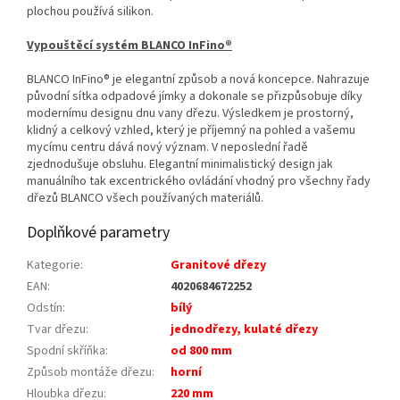
plochou používá silikon.
Vypouštěcí systém BLANCO InFino®
BLANCO InFino® je elegantní způsob a nová koncepce. Nahrazuje
původní sítka odpadové jímky a dokonale se přizpůsobuje díky
modernímu designu dnu vany dřezu. Výsledkem je prostorný,
klidný a celkový vzhled, který je příjemný na pohled a vašemu
mycímu centru dává nový význam. V neposlední řadě
zjednodušuje obsluhu. Elegantní minimalistický design jak
manuálního tak excentrického ovládání vhodný pro všechny řady
dřezů BLANCO všech používaných materiálů.
Doplňkové parametry
Kategorie
:
Granitové dřezy
EAN
:
4020684672252
Odstín
:
bílý
Tvar dřezu
:
jednodřezy, kulaté dřezy
Spodní skříňka
:
od 800 mm
Způsob montáže dřezu
:
horní
Hloubka dřezu
:
220 mm