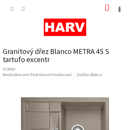
Přejít
NÁKUP
na
obsah
KOŠÍK
Granitový dřez Blanco METRA 45 S
tartufo excentr
519580
Průměrné
Neohodnoceno
Podrobnosti hodnocení
Značka:
Blanco
hodnocení
produktu
je
0,0
z
5
hvězdiček.