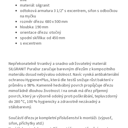
linie
materiál: silgranit
odtoková armatura 3 1/2" s excentrem, sifon s odbočkou
na myčku
rozměr dřezu: 680 x 500 mm
hloubka: 190 mm
orientace dřezu: otočný
spodní skříňka: od 450 mm
s excentrem
Nepřekonatelně trvanlivý a snadno udržovatelný materiál
SILGRANIT PuraDur zaručuje barevným dřezům z kompozitního
materiálu dosud nebývalou odolnost. Navíc vyniká antibakteriální
ochranou Hygiene+Plus, která dle testů snižuje růst bakterií v
průměru o 98%. Kamenně hedvábný povrch propůjčuje dřezu
mimořádně dlouhou životnost. I na omak má dřez příjemný
povrch, který je výborně odolný proti poškrábání, tepluvzdorný
do 280 °C, 100 % hygienicky a zdravotně nezávadný a
stálobarevný.
Součástí dřezu je kompletní příslušenství k montáži. (výpusť,
sifon, příchytky atd.)