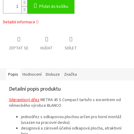
Přidat do košíku
Detailní informace
ZEPTAT SE
HLÍDAT
SDÍLET
Popis
Hodnocení
Diskuze
Značka
Detailní popis produktu
Silgranitový dřez
METRA 45 S Compact tartufo s excentrem od
německého výrobce BLANCO
jednodřez s odkapovou plochou určen pro horní montáž
(usazen na pracovní desku)
designová a zároveň účelná odkapová plocha, atraktivní