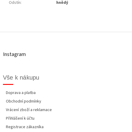
Odstín
:
hnědý
Z
á
p
a
t
Instagram
í
Vše k nákupu
Doprava a platba
Obchodní podmínky
Vrácení zboží a reklamace
Přihlášení k účtu
Registrace zákazníka