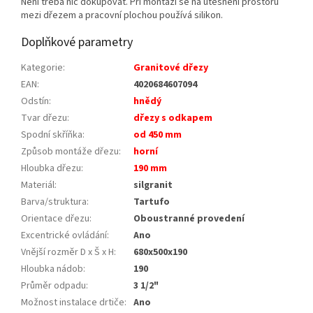
Není třeba nic dokupovat. Při montáži se na utěsnění prostoru
mezi dřezem a pracovní plochou používá silikon.
Doplňkové parametry
Kategorie
:
Granitové dřezy
EAN
:
4020684607094
Odstín
:
hnědý
Tvar dřezu
:
dřezy s odkapem
Spodní skříňka
:
od 450 mm
Způsob montáže dřezu
:
horní
Hloubka dřezu
:
190 mm
Materiál
:
silgranit
Barva/struktura
:
Tartufo
Orientace dřezu
:
Oboustranné provedení
Excentrické ovládání
:
Ano
Vnější rozměr D x Š x H
:
680x500x190
Hloubka nádob
:
190
Průměr odpadu
:
3 1/2"
Možnost instalace drtiče
:
Ano