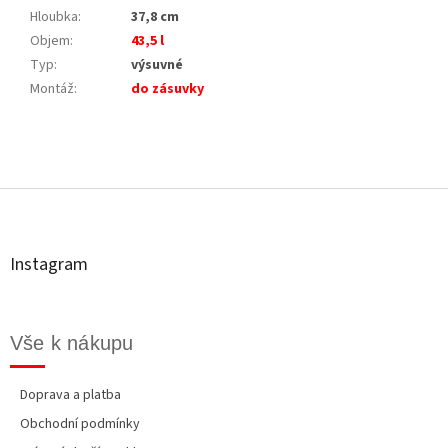
Hloubka
:
37,8 cm
Objem
:
43,5 l
Typ
:
výsuvné
Montáž
:
do zásuvky
Z
á
p
a
t
Instagram
í
Vše k nákupu
Doprava a platba
Obchodní podmínky