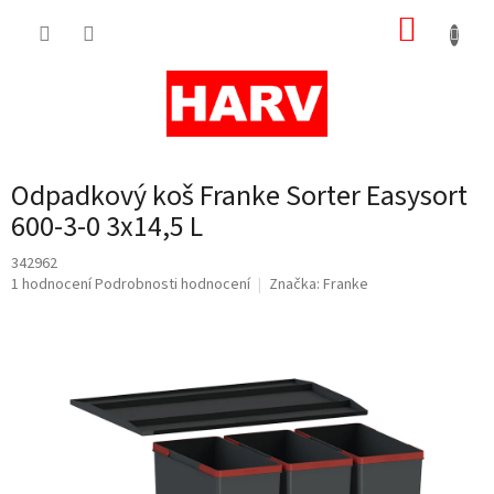
Přejít
NÁKUP
na
obsah
KOŠÍK
Odpadkový koš Franke Sorter Easysort
600-3-0 3x14,5 L
342962
Průměrné
1 hodnocení
Podrobnosti hodnocení
Značka:
Franke
hodnocení
produktu
je
5,0
z
5
hvězdiček.