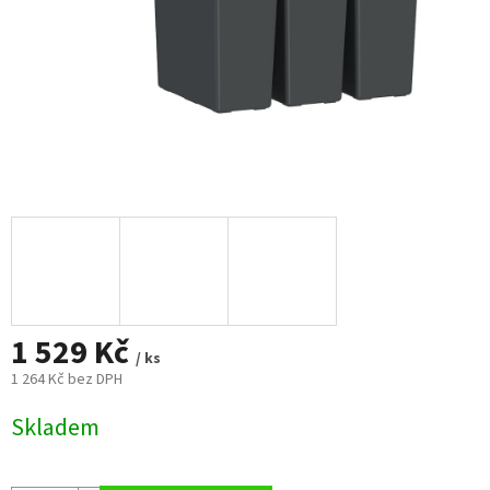
1 529 Kč
/ ks
1 264 Kč bez DPH
Měrná
Skladem
cena: