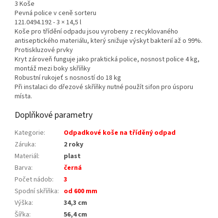
3 Koše
Pevná police v ceně sorteru
121.0494.192 - 3 × 14,5 l
Koše pro třídění odpadu jsou vyrobeny z recyklovaného
antiseptického materiálu, který snižuje výskyt bakterií až o 99%.
Protiskluzové prvky
Kryt zároveň funguje jako praktická police, nosnost police 4 kg,
montáž mezi boky skříňky
Robustní rukojeť s nosností do 18 kg
Při instalaci do dřezové skříňky nutné použít sifon pro úsporu
místa.
Doplňkové parametry
Kategorie
:
Odpadkové koše na tříděný odpad
Záruka
:
2 roky
Materiál
:
plast
Barva
:
černá
Počet nádob
:
3
Spodní skříňka
:
od 600 mm
Výška
:
34,3 cm
Šířka
:
56,4 cm