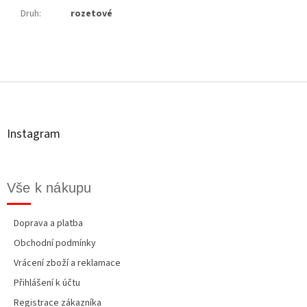
Druh
:
rozetové
Z
á
p
a
t
Instagram
í
Vše k nákupu
Doprava a platba
Obchodní podmínky
Vrácení zboží a reklamace
Přihlášení k účtu
Registrace zákazníka