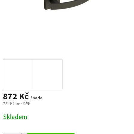
872 Kč
/ sada
721 Kč bez DPH
Měrná
Skladem
cena: