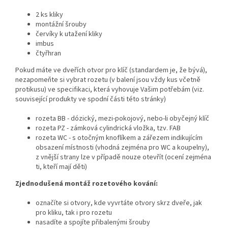
2 ks kliky
montážní šrouby
červíky k utažení kliky
imbus
čtyřhran
Pokud máte ve dveřích otvor pro klíč (standardem je, že bývá),
nezapomeňte si vybrat rozetu (v balení jsou vždy kus včetně
protikusu) ve specifikaci, která vyhovuje Vašim potřebám (viz.
související produkty ve spodní části této stránky)
rozeta BB - dózický, mezi-pokojový, nebo-li obyčejný klíč
rozeta PZ - zámková cylindrická vložka, tzv. FAB
rozeta WC - s otočným knoflíkem a zářezem indikujícím
obsazení místnosti (vhodná zejména pro WC a koupelny),
z vnější strany lze v případě nouze otevřít (ocení zejména
ti, kteří mají děti)
Zjednodušená montáž rozetového kování:
označíte si otvory, kde vyvrtáte otvory skrz dveře, jak
pro kliku, tak i pro rozetu
nasadíte a spojíte přibalenými šrouby