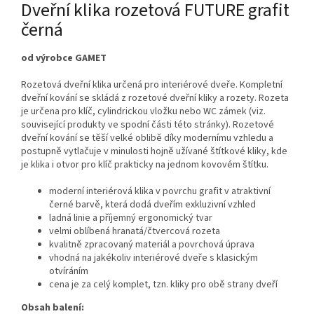
Dveřní klika rozetová FUTURE grafit
černá
od výrobce GAMET
Rozetová dveřní klika určená pro interiérové dveře. Kompletní
dveřní kování se skládá z rozetové dveřní kliky a rozety. Rozeta
je určena pro klíč, cylindrickou vložku nebo WC zámek (viz.
související produkty ve spodní části této stránky). Rozetové
dveřní kování se těší velké oblibě díky modernímu vzhledu a
postupně vytlačuje v minulosti hojně užívané štítkové kliky, kde
je klika i otvor pro klíč prakticky na jednom kovovém štítku.
moderní interiérová klika v povrchu grafit v atraktivní
černé barvě, která dodá dveřím exkluzivní vzhled
ladná linie a příjemný ergonomický tvar
velmi oblíbená hranatá/čtvercová rozeta
kvalitně zpracovaný materiál a povrchová úprava
vhodná na jakékoliv interiérové dveře s klasickým
otvíráním
cena je za celý komplet, tzn. kliky pro obě strany dveří
Obsah balení: