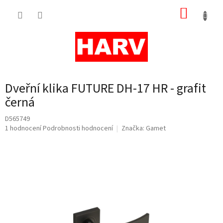
Přejít
NÁKUP
na
obsah
KOŠÍK
Dveřní klika FUTURE DH-17 HR - grafit
černá
D565749
Průměrné
1 hodnocení
Podrobnosti hodnocení
Značka:
Gamet
hodnocení
produktu
je
5,0
z
5
hvězdiček.