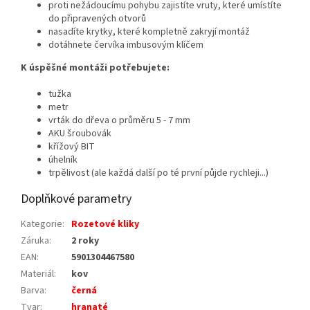
proti nežádoucímu pohybu zajistíte vruty, které umístíte
do připravených otvorů
nasadíte krytky, které kompletně zakryjí montáž
dotáhnete červíka imbusovým klíčem
K úspěšné montáži potřebujete:
tužka
metr
vrták do dřeva o průměru 5 - 7 mm
AKU šroubovák
křížový BIT
úhelník
trpělivost (ale každá další po té první půjde rychleji...)
Doplňkové parametry
Kategorie
:
Rozetové kliky
Záruka
:
2 roky
EAN
:
5901304467580
Materiál
:
kov
Barva
:
černá
Tvar
:
hranaté