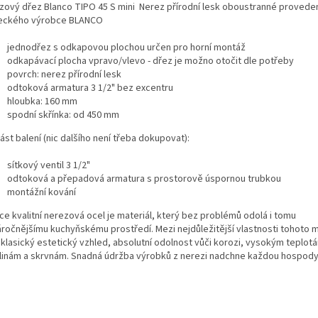
zový dřez Blanco TIPO 45 S mini Nerez přírodní lesk oboustranné provede
ckého výrobce BLANCO
jednodřez s odkapovou plochou určen pro horní montáž
odkapávací plocha vpravo/vlevo - dřez je možno otočit dle potřeby
povrch: nerez přírodní lesk
odtoková armatura 3 1/2" bez excentru
hloubka: 160 mm
spodní skřínka: od 450 mm
st balení (nic dalšího není třeba dokupovat):
sítkový ventil 3 1/2"
odtoková a přepadová armatura s prostorově úspornou trubkou
montážní kování
ce kvalitní nerezová ocel je materiál, který bez problémů odolá i tomu
áročnějšímu kuchyňskému prostředí. Mezi nejdůležitější vlastnosti tohoto m
 klasický estetický vzhled, absolutní odolnost vůči korozi, vysokým teplot
linám a skrvnám. Snadná údržba výrobků z nerezi nadchne každou hospody