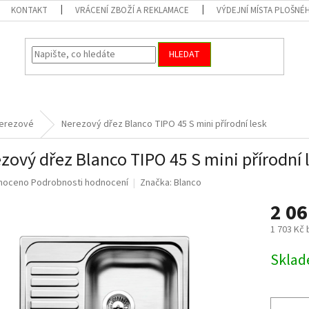
KONTAKT
VRÁCENÍ ZBOŽÍ A REKLAMACE
VÝDEJNÍ MÍSTA PLOŠNÉ
HLEDAT
erezové
Nerezový dřez Blanco TIPO 45 S mini přírodní lesk
zový dřez Blanco TIPO 45 S mini přírodní 
né
noceno
Podrobnosti hodnocení
Značka:
Blanco
ní
2 0
u
1 703 Kč
Měrná
Skla
cena:
ek.