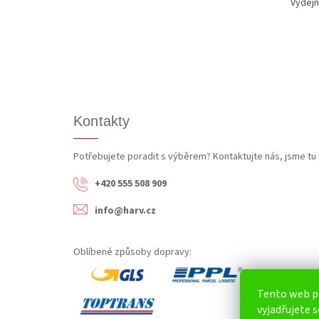
Výdejn
Kontakty
Potřebujete poradit s výběrem? Kontaktujte nás, jsme tu 
+420 555 508 909
info@harv.cz
Oblíbené způsoby dopravy:
Tento web p
vyjadřujete s