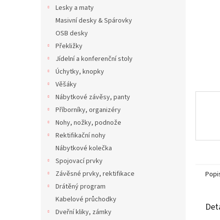
n
Lesky a maty
e
Masivní desky & Spárovky
l
OSB desky
Překližky
Jídelní a konferenční stoly
Úchytky, knopky
Věšáky
Nábytkové závěsy, panty
Příborníky, organizéry
Nohy, nožky, podnože
Rektifikační nohy
Nábytkové kolečka
Spojovací prvky
Závěsné prvky, rektifikace
Popi
Drátěný program
Kabelové průchodky
Det
Dveřní kliky, zámky