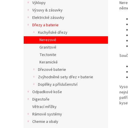
Nere
Výklopy
něme
Výsuvy & zásuvky
Elektrické zásuvky
Dřezy a baterie
Kuchyňské dřezy
Nerezové
Granitové
Tectonite
Součá
Keramické
Dřezové baterie
Zvýhodněné sety dřez + baterie
Doplňky a příslušenství
Vyso
Odpadkové koše
nejn
patří
Digestoře
kyse
Větrací mřížky
Rámové systémy
Chemie a obaly