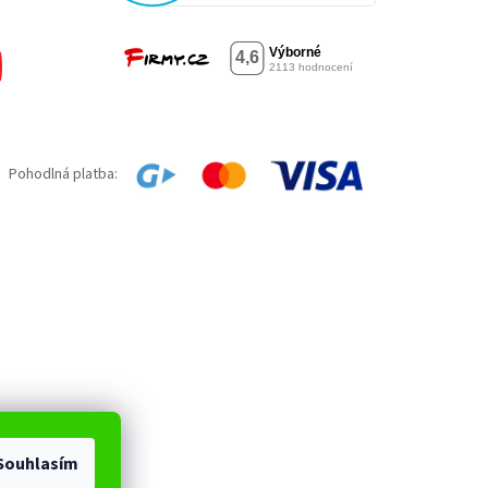
Pohodlná platba:
Souhlasím