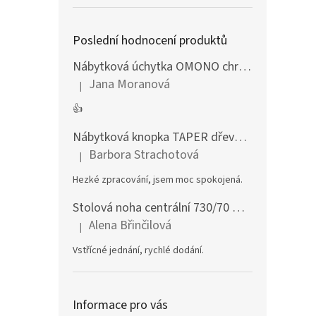
Poslední hodnocení produktů
Nábytková úchytka OMONO chrom lesklý
Jana Moranová
|
Hodnocení produktu je 5 z 5 hvězdiček.
👍
Nábytková knopka TAPER dřevěná dub lakovaný
Barbora Strachotová
|
Hodnocení produktu je 5 z 5 hvězdiček.
Hezké zpracování, jsem moc spokojená.
Stolová noha centrální 730/70 mm stříbrná
Alena Břinčilová
|
Hodnocení produktu je 5 z 5 hvězdiček.
Vstřícné jednání, rychlé dodání.
Informace pro vás