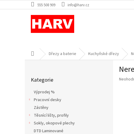
Přejít
555 508 909
info@harv.cz
na
obsah
Domů
Dřezy a baterie
Kuchyňské dřezy
N
P
Nere
o
Přeskočit
s
Průměr
Kategorie
Neohod
kategorie
t
hodnoce
r
produkt
Výprodej %
a
je
Pracovní desky
n
0,0
z
Zástěny
n
5
í
Těsnící lišty, profily
hvězdič
p
Sokly, okopové plechy
a
DTD Laminované