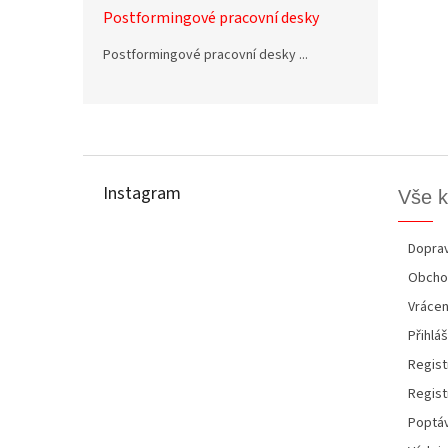
Postformingové pracovní desky
Postformingové pracovní desky ...
Z
á
p
Instagram
Vše 
a
t
í
Doprav
Obcho
Vrácen
Přihláš
Regist
Regist
Poptáv