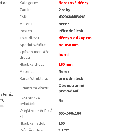
ní od
Kategorie
:
Nerezové dřezy
Záruka
:
2 roky
EAN
:
4020684483698
Materiál
:
nerez
Povrch
:
Přírodní lesk
Tvar dřezu
:
dřezy s odkapem
Spodní skříňka
:
od 450 mm
Způsob montáže
horní
dřezu
:
Hloubka dřezu
:
160 mm
Materiál
:
Nerez
Barva/struktura
:
přírodní lesk
Oboustranné
Orientace dřezu
:
provedení
ateriálu
Excentrické
ám,
Ne
ovládání
:
ni.
Vnější rozměr D x Š
605x500x160
x H
:
Hloubka nádob
:
160
Průměr odpadu
:
3 1/2"