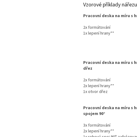
Vzorové příklady nářez
Pracovní deska na míru s 
2x formátování
1x lepení hrany**
Pracovní deska na míru s h
dřez
2x formátování
2x lepení hrany**
1x otvor dřez
Pracovní deska na míru s h
spojem 90
°
3x formátování
2x lepení hrany**
1x rohový spoj 90
° zafrézovan