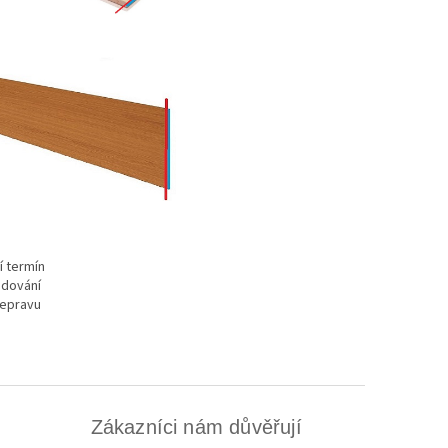
í termín
adování
řepravu
Zákazníci nám důvěřují