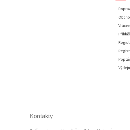
t
í
Doprav
Obcho
Vrácen
Přihláš
Regist
Regist
Poptáv
Výdejn
Kontakty