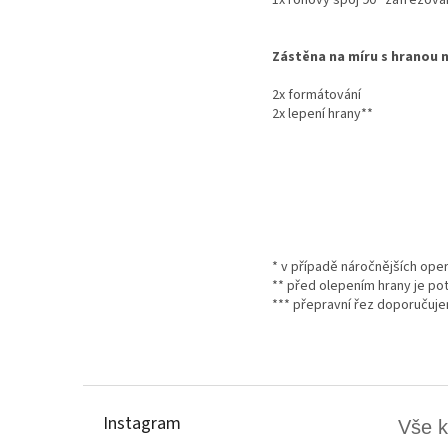
Zástěna na míru s hranou n
2x formátování
2x lepení hrany**
* v případě náročnějších ope
** před olepením hrany je po
*** přepravní řez doporučuj
Z
á
p
Instagram
Vše 
a