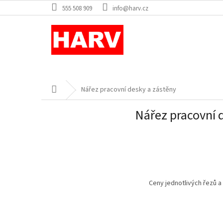
Přejít
555 508 909
info@harv.cz
na
obsah
Domů
Nářez pracovní desky a zástěny
Nářez pracovní 
Ceny jednotlivých řezů a