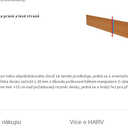
a pravé a levé straně
rací nebo objednávkového zboží se termín prodlužuje, jedná se o orientačn
třeba desku začistit o 20 mm z důvodu poškození během manipulace či skl
eme min. +10 cm nad požadovaný rozměr desky, jedná se o hrubý řez pro p
k nákupu
Více o HARV