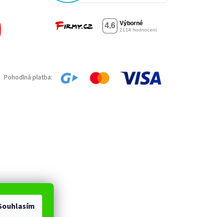
Pohodlná platba:
Souhlasím