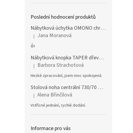
Poslední hodnocení produktů
Nábytková úchytka OMONO chrom lesklý
Jana Moranová
|
Hodnocení produktu je 5 z 5 hvězdiček.
👍
Nábytková knopka TAPER dřevěná dub lakovaný
Barbora Strachotová
|
Hodnocení produktu je 5 z 5 hvězdiček.
Hezké zpracování, jsem moc spokojená.
Stolová noha centrální 730/70 mm stříbrná
Alena Břinčilová
|
Hodnocení produktu je 5 z 5 hvězdiček.
Vstřícné jednání, rychlé dodání.
Informace pro vás