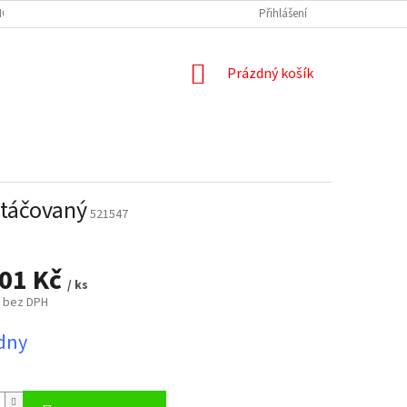
HO MATERIÁLU A NÁŘEZOVÁ CENTRA
NÁŘEZ PRACOVNÍ DESKY A ZÁSTĚNY
Přihlášení
NÁKUPNÍ
Prázdný košík
KOŠÍK
rtáčovaný
521547
301 Kč
/ ks
č bez DPH
ýdny