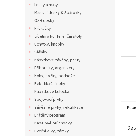
n
Lesky a maty
e
Masivní desky & Spárovky
l
OSB desky
Překližky
Jídelní a konferenční stoly
Úchytky, knopky
Věšáky
Nábytkové závěsy, panty
Příborníky, organizéry
Nohy, nožky, podnože
Rektifikační nohy
Nábytkové kolečka
Spojovací prvky
Závěsné prvky, rektifikace
Popi
Drátěný program
Kabelové průchodky
Det
Dveřní kliky, zámky