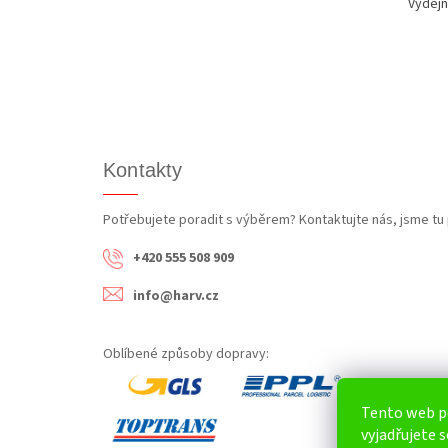
Výdejn
Kontakty
Potřebujete poradit s výběrem? Kontaktujte nás, jsme tu 
+420 555 508 909
info@harv.cz
Oblíbené způsoby dopravy:
Tento web p
vyjadřujete s