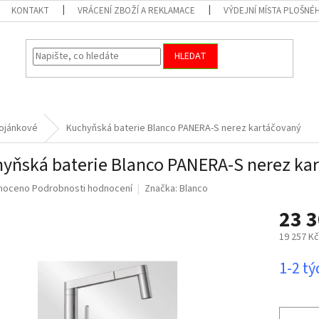
KONTAKT
VRÁCENÍ ZBOŽÍ A REKLAMACE
VÝDEJNÍ MÍSTA PLOŠNÉ
HLEDAT
ojánkové
Kuchyňská baterie Blanco PANERA-S nerez kartáčovaný
yňská baterie Blanco PANERA-S nerez ka
né
noceno
Podrobnosti hodnocení
Značka:
Blanco
ní
23 
u
19 257 K
Měrná
1-2 t
cena:
ek.