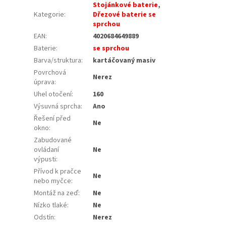
Stojánkové baterie
,
Kategorie
:
Dřezové baterie se
sprchou
EAN
:
4020684649889
Baterie
:
se sprchou
Barva/struktura
:
kartáčovaný masiv
Povrchová
Nerez
úprava
:
Uhel otočení
:
160
Výsuvná sprcha
:
Ano
Řešení před
Ne
okno
:
Zabudované
ovládaní
Ne
výpusti
:
Přívod k pračce
Ne
nebo myčce
:
Montáž na zeď
:
Ne
Nízko tlaké
:
Ne
Odstín
:
Nerez