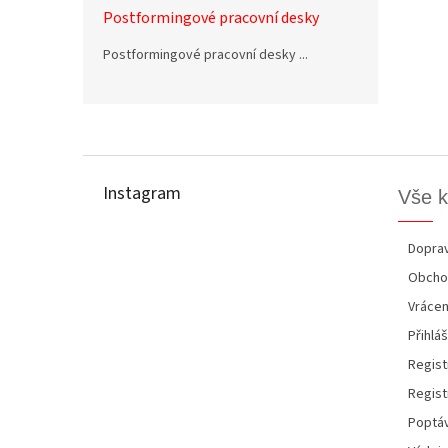
Postformingové pracovní desky
Postformingové pracovní desky ...
Z
á
p
Instagram
Vše 
a
t
í
Doprav
Obcho
Vrácen
Přihláš
Regist
Regist
Poptáv