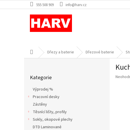
Přejít
555 508 909
info@harv.cz
na
obsah
Domů
Dřezy a baterie
Dřezové baterie
St
P
Kuch
o
Přeskočit
s
Průměr
Kategorie
Neohod
kategorie
t
hodnoce
r
produkt
Výprodej %
a
je
Pracovní desky
n
0,0
z
Zástěny
n
5
í
Těsnící lišty, profily
hvězdič
p
Sokly, okopové plechy
a
DTD Laminované