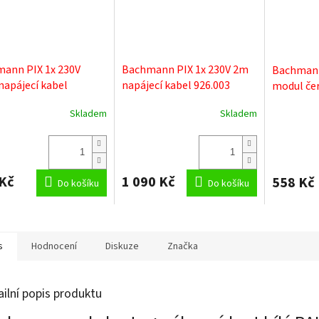
ann PIX 1x 230V
Bachmann PIX 1x 230V 2m
Bachmann
napájecí kabel
napájecí kabel 926.003
modul čer
i3 926.002
926.010
Skladem
Skladem
rné
Průměrné
cení
hodnocení
ktu
produktu
je
5,0
Kč
1 090 Kč
558 Kč
Do košíku
z
Do košíku
5
ček.
hvězdiček.
s
Hodnocení
Diskuze
Značka
ailní popis produktu