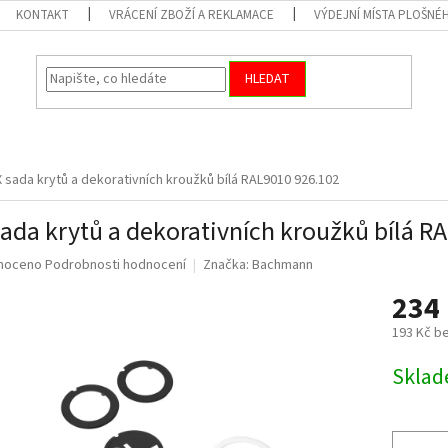
KONTAKT
VRÁCENÍ ZBOŽÍ A REKLAMACE
VÝDEJNÍ MÍSTA PLOŠNÉ
HLEDAT
X sada krytů a dekorativních kroužků bílá RAL9010 926.102
sada krytů a dekorativních kroužků bílá R
né
noceno
Podrobnosti hodnocení
Značka:
Bachmann
ní
234
u
193 Kč b
Měrná
Skla
cena:
ek.