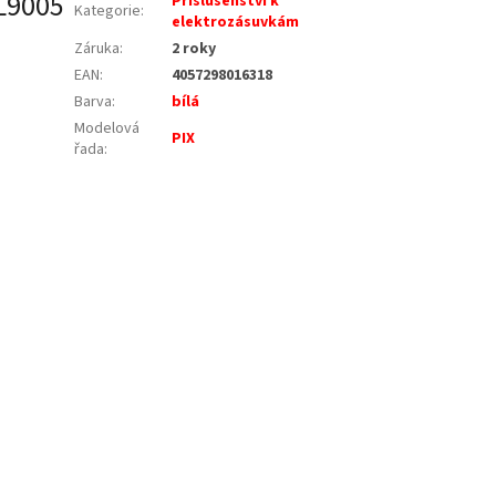
AL9005
Příslušenství k
Kategorie
:
elektrozásuvkám
Záruka
:
2 roky
EAN
:
4057298016318
Barva
:
bílá
Modelová
PIX
řada
: