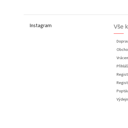
Z
á
p
Instagram
Vše 
a
t
í
Doprav
Obcho
Vrácen
Přihláš
Regist
Regist
Poptáv
Výdejn