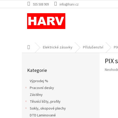
Přejít
555 508 909
info@harv.cz
na
obsah
Domů
Elektrické zásuvky
Příslušenství
PI
P
PIX 
o
Přeskočit
s
Průměr
Kategorie
Neohod
kategorie
t
hodnoce
r
produkt
Výprodej %
a
je
Pracovní desky
n
0,0
z
Zástěny
n
5
í
Těsnící lišty, profily
hvězdič
p
Sokly, okopové plechy
a
DTD Laminované