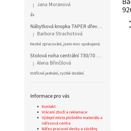
Ba
Jana Moranová
|
Hodnocení produktu je 5 z 5 hvězdiček.
92
👍
Nábytková knopka TAPER dřevěná dub lakovaný
Barbora Strachotová
|
Hodnocení produktu je 5 z 5 hvězdiček.
Hezké zpracování, jsem moc spokojená.
Stolová noha centrální 730/70 mm stříbrná
Alena Břinčilová
|
Hodnocení produktu je 5 z 5 hvězdiček.
Vstřícné jednání, rychlé dodání.
Informace pro vás
Kontakt
Vrácení zboží a reklamace
Výdejní místa plošného materiálu a
nářezová centra
Nářez pracovní desky a zástěny