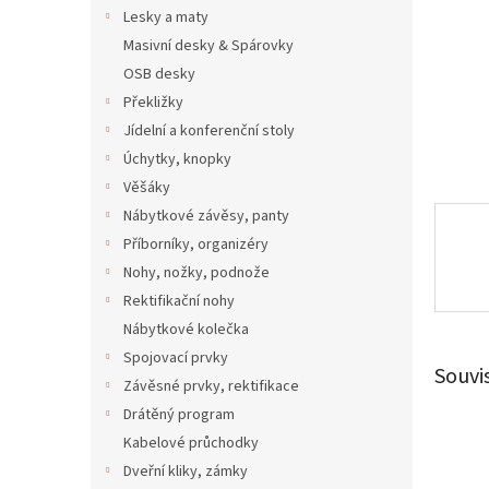
n
Lesky a maty
e
Masivní desky & Spárovky
l
OSB desky
Překližky
Jídelní a konferenční stoly
Úchytky, knopky
Věšáky
Nábytkové závěsy, panty
Příborníky, organizéry
Nohy, nožky, podnože
Rektifikační nohy
Nábytkové kolečka
Spojovací prvky
Souvi
Závěsné prvky, rektifikace
Drátěný program
Kabelové průchodky
Dveřní kliky, zámky