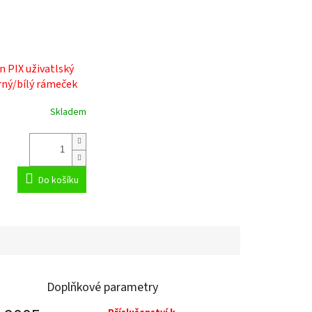
 PIX uživatlský
ný/bílý rámeček
Skladem
Do košíku
Doplňkové parametry