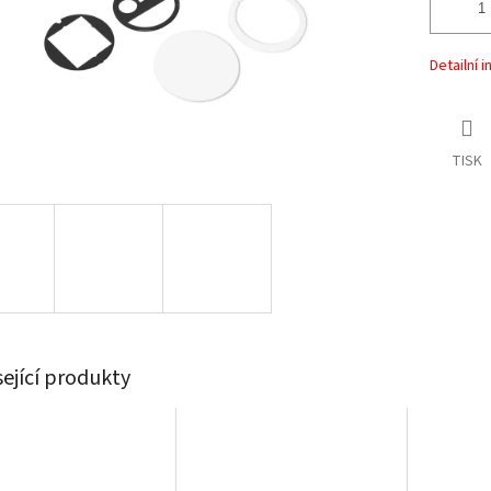
Detailní 
TISK
sející produkty