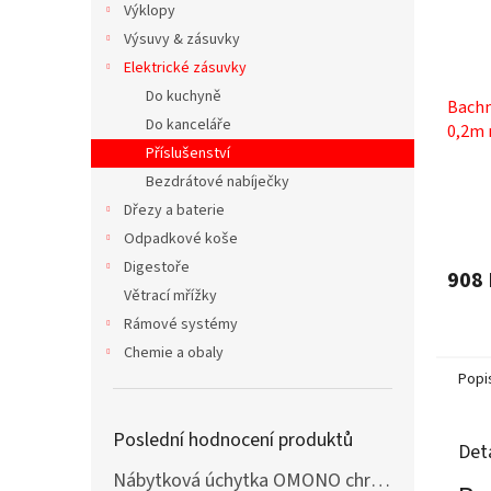
Výklopy
Výsuvy & zásuvky
Elektrické zásuvky
Do kuchyně
Bachm
Do kanceláře
0,2m 
Příslušenství
GST18
Průmě
Bezdrátové nabíječky
hodno
Dřezy a baterie
produ
Odpadkové koše
je
5,0
Digestoře
908 
z
Větrací mřížky
5
hvězdi
Rámové systémy
Chemie a obaly
Popi
Poslední hodnocení produktů
Det
Nábytková úchytka OMONO chrom lesklý