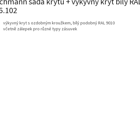
chmann sada krytu + výkyvný kryt bílý R
6.102
výkyvný kryt s ozdobným kroužkem, bílý podobný RAL 9010
včetně zálepek pro různé typy zásuvek