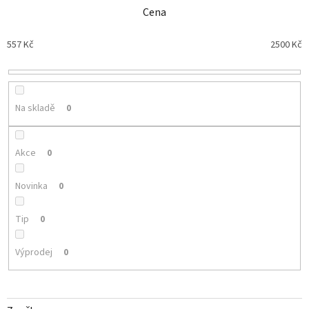
n
Cena
í
p
557
Kč
2500
Kč
r
o
d
u
Na skladě
0
k
t
ů
Akce
0
Novinka
0
Tip
0
Výprodej
0