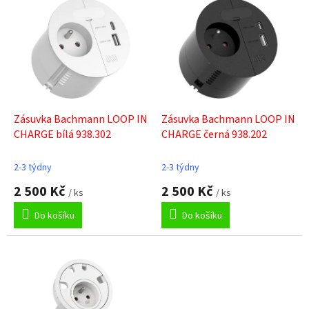
ý
p
i
s
p
r
o
d
Zásuvka Bachmann LOOP IN
Zásuvka Bachmann LOOP IN
u
CHARGE bílá 938.302
CHARGE černá 938.202
k
t
2-3 týdny
2-3 týdny
ů
2 500 Kč
2 500 Kč
/ ks
/ ks
Do košíku
Do košíku