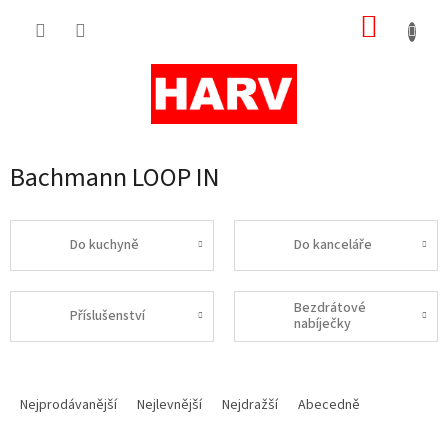
Přejít
NÁKUP
na
obsah
KOŠÍK
Bachmann LOOP IN
Do kuchyně
Do kanceláře
Bezdrátové
Příslušenství
nabíječky
Ř
a
Nejprodávanější
Nejlevnější
Nejdražší
Abecedně
z
e