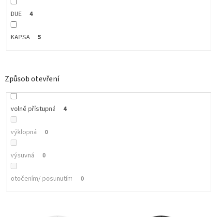
DUE
4
KAPSA
5
Způsob otevření
volně přístupná
4
výklopná
0
výsuvná
0
otočením/ posunutím
0
V