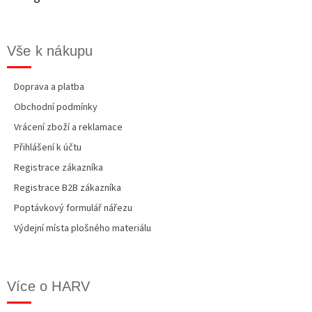
r
í
v
k
y
Vše k nákupu
v
ý
p
Doprava a platba
i
Obchodní podmínky
s
u
Vrácení zboží a reklamace
Přihlášení k účtu
Registrace zákazníka
Registrace B2B zákazníka
Poptávkový formulář nářezu
Výdejní místa plošného materiálu
Více o HARV