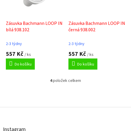
Zásuvka Bachmann LOOP IN
Zásuvka Bachmann LOOP IN
bílá 938.102
černá 938.002
2-3 týdny
2-3 týdny
557 Kč
557 Kč
/ ks
/ ks
Do košíku
Do košíku
4
položek celkem
O
v
l
á
Z
d
á
a
p
c
a
í
t
p
Instagram