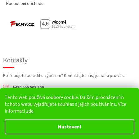
Hodnocení obchodu
Kontakty
Potřebujete poradit s výběrem? Kontaktujte nás, jsme tu pro vás.
+420 555 508 909
Tento web používá soubory cookie. Dalším procházením
info@harv.cz
tohoto webu vyjadřujete souhlas s jejich používáním.. Více
informací
zde
.
Nastavení
Vytvořil Shoptet