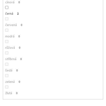
cínová
0
černá
2
červená
0
modrá
0
růžová
0
stříbrná
0
šedá
0
zelená
0
žlutá
0