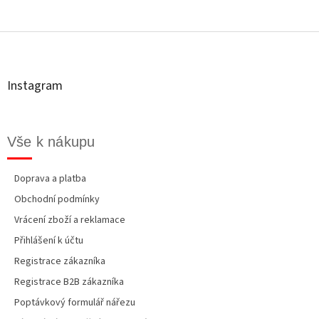
Z
á
p
a
t
Instagram
í
Vše k nákupu
Doprava a platba
Obchodní podmínky
Vrácení zboží a reklamace
Přihlášení k účtu
Registrace zákazníka
Registrace B2B zákazníka
Poptávkový formulář nářezu