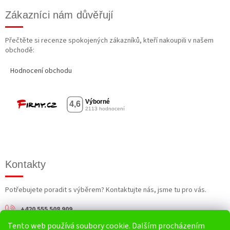
Zákazníci nám důvěřují
Přečtěte si recenze spokojených zákazníků, kteří nakoupili v našem
obchodě:
Hodnocení obchodu
Kontakty
Potřebujete poradit s výběrem? Kontaktujte nás, jsme tu pro vás.
+420 555 508 909
Tento web používá soubory cookie. Dalším procházením
info@harv.cz