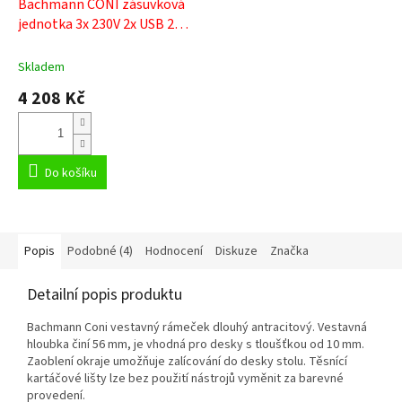
Bachmann CONI zásuvková
jednotka 3x 230V 2x USB 2x
už. modul 912.0832
Skladem
4 208 Kč
Do košíku
Popis
Podobné (4)
Hodnocení
Diskuze
Značka
Detailní popis produktu
Bachmann Coni vestavný rámeček dlouhý antracitový. Vestavná
hloubka činí 56 mm, je vhodná pro desky s tloušťkou od 10 mm.
Zaoblení okraje umožňuje zalícování do desky stolu. Těsnící
kartáčové lišty lze bez použití nástrojů vyměnit za barevné
provedení.