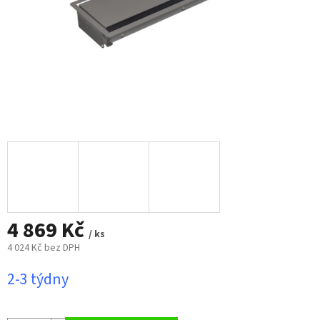
4 869 Kč
/ ks
4 024 Kč bez DPH
Měrná
2-3 týdny
cena: