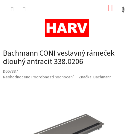
Přejít
NÁKUP
na
obsah
KOŠÍK
Bachmann CONI vestavný rámeček
dlouhý antracit 338.0206
D667887
Průměrné
Neohodnoceno
Podrobnosti hodnocení
Značka:
Bachmann
hodnocení
produktu
je
0,0
z
5
hvězdiček.