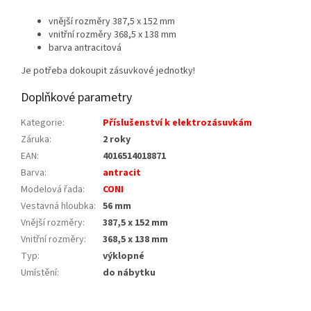
vnější rozměry 387,5 x 152 mm
vnitřní rozměry 368,5 x 138 mm
barva antracitová
Je potřeba dokoupit zásuvkové jednotky!
Doplňkové parametry
Kategorie
:
Příslušenství k elektrozásuvkám
Záruka
:
2 roky
EAN
:
4016514018871
Barva
:
antracit
Modelová řada
:
CONI
Vestavná hloubka
:
56 mm
Vnější rozměry
:
387,5 x 152 mm
Vnitřní rozměry
:
368,5 x 138 mm
Typ
:
výklopné
Umístění
:
do nábytku