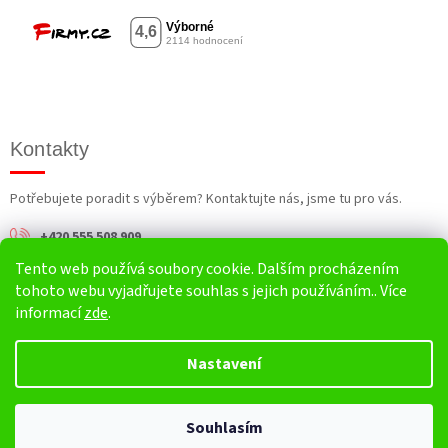
Kontakty
Potřebujete poradit s výběrem? Kontaktujte nás, jsme tu pro vás.
+420 555 508 909
Tento web používá soubory cookie. Dalším procházením
info@harv.cz
tohoto webu vyjadřujete souhlas s jejich používáním.. Více
informací
zde
.
Nastavení
Vytvořil Shoptet
Souhlasím
Copyright 2026
HARV.cz
. Všechna práva vyhrazena.