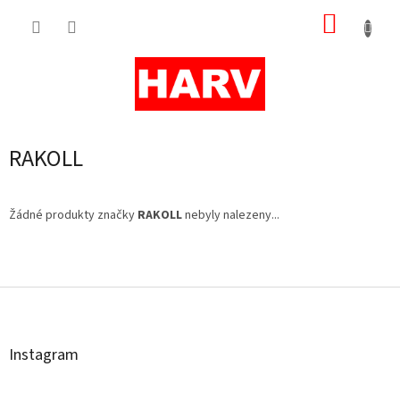
Přejít
NÁKUP
na
obsah
KOŠÍK
RAKOLL
Žádné produkty značky
RAKOLL
nebyly nalezeny...
Z
á
p
a
t
Instagram
í