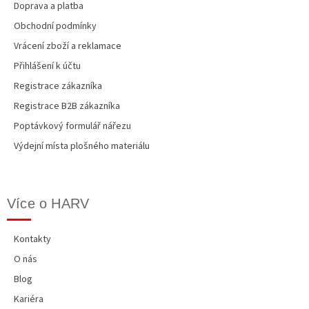
p
Doprava a platba
i
Obchodní podmínky
s
u
Vrácení zboží a reklamace
Přihlášení k účtu
Registrace zákazníka
Registrace B2B zákazníka
Poptávkový formulář nářezu
Výdejní místa plošného materiálu
Více o HARV
Kontakty
O nás
Blog
Kariéra