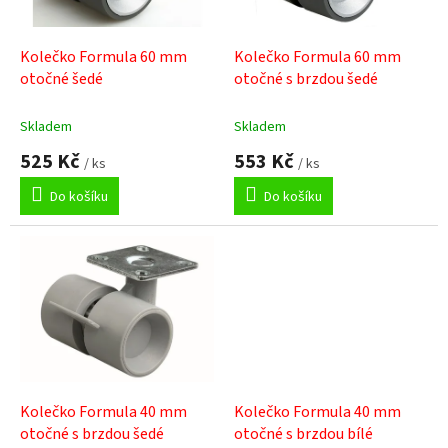
r
u
o
k
d
t
Kolečko Formula 60 mm
Kolečko Formula 60 mm
u
ů
otočné šedé
otočné s brzdou šedé
k
t
Skladem
Skladem
ů
525 Kč
553 Kč
/ ks
/ ks
Do košíku
Do košíku
Kolečko Formula 40 mm
Kolečko Formula 40 mm
otočné s brzdou šedé
otočné s brzdou bílé