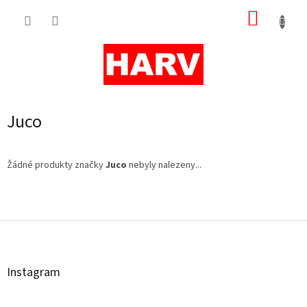
Přejít
NÁKUP
na
obsah
KOŠÍK
Juco
Žádné produkty značky
Juco
nebyly nalezeny...
Z
á
p
a
t
Instagram
í