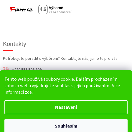
Kontakty
Potřebujete poradit s výběrem? Kontaktujte nás, jsme tu pro vás.
+420 555 508 909
Tento web používá soubory cookie. Dalším procházením
info@harv.cz
tohoto webu vyjadřujete souhlas s jejich používáním.. Více
informací
zde
.
Nastavení
Vytvořil Shoptet
Souhlasím
Copyright 2026
HARV.cz
. Všechna práva vyhrazena.