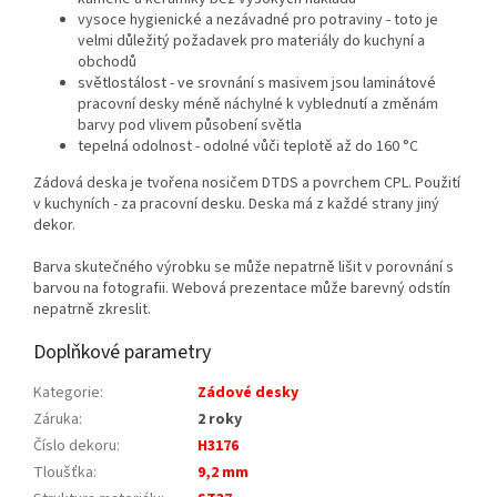
vysoce hygienické a nezávadné pro potraviny - toto je
velmi důležitý požadavek pro materiály do kuchyní a
obchodů
světlostálost - ve srovnání s masivem jsou laminátové
pracovní desky méně náchylné k vyblednutí a změnám
barvy pod vlivem působení světla
tepelná odolnost - odolné vůči teplotě až do 160 °C
Zádová deska je tvořena nosičem DTDS a povrchem CPL. Použití
v kuchyních - za pracovní desku. Deska má z každé strany jiný
dekor.
Barva skutečného výrobku se může nepatrně lišit v porovnání s
barvou na fotografii. Webová prezentace může barevný odstín
nepatrně zkreslit.
Doplňkové parametry
Kategorie
:
Zádové desky
Záruka
:
2 roky
Číslo dekoru
:
H3176
Tloušťka
:
9,2 mm