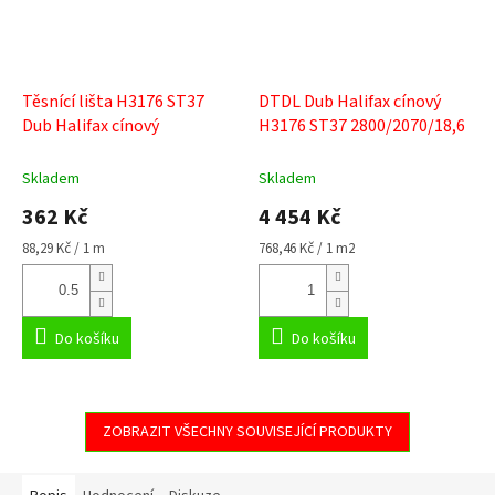
Těsnící lišta H3176 ST37
DTDL Dub Halifax cínový
Dub Halifax cínový
H3176 ST37 2800/2070/18,6
Skladem
Skladem
362 Kč
4 454 Kč
Měrná
Měrná
88,29 Kč / 1 m
768,46 Kč / 1 m2
cena:
cena:
Do košíku
Do košíku
ZOBRAZIT VŠECHNY SOUVISEJÍCÍ PRODUKTY