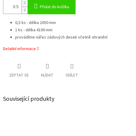
Přidat do košíku
0,5 ks - délka 2050 mm
1 ks - délka 4100 mm
provádíme nářez zádových desek včetně ohranění
Detailní informace
ZEPTAT SE
HLÍDAT
SDÍLET
Související produkty