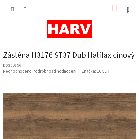
Přejít
NÁKUP
na
obsah
KOŠÍK
Zástěna H3176 ST37 Dub Halifax cínový
DS399166
Průměrné
Neohodnoceno
Podrobnosti hodnocení
Značka:
EGGER
hodnocení
produktu
je
0,0
z
5
hvězdiček.