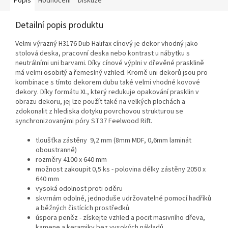
Popis
Hodnocení
Diskuze
Detailní popis produktu
Velmi výrazný H3176 Dub Halifax cínový je dekor vhodný jako
stolová deska, pracovní deska nebo kontrast u nábytku s
neutrálními uni barvami. Díky cínové výplni v dřevěné prasklině
má velmi osobitý a řemeslný vzhled. Kromě uni dekorů jsou pro
kombinace s tímto dekorem dubu také velmi vhodné kovové
dekory. Díky formátu XL, který redukuje opakování prasklin v
obrazu dekoru, jej lze použít také na velkých plochách a
zdokonalit z hlediska dotyku povrchovou strukturou se
synchronizovanými póry ST37 Feelwood Rift.
tloušťka zástěny 9,2 mm (8mm MDF, 0,6mm laminát
oboustranně)
rozměry 4100 x 640 mm
možnost zakoupit 0,5 ks - polovina délky zástěny 2050 x
640 mm
vysoká odolnost proti oděru
skvrnám odolné, jednoduše udržovatelné pomocí hadříků
a běžných čistících prostředků
úspora peněz - získejte vzhled a pocit masivního dřeva,
kamene a keramiky bez vysokých nákladů