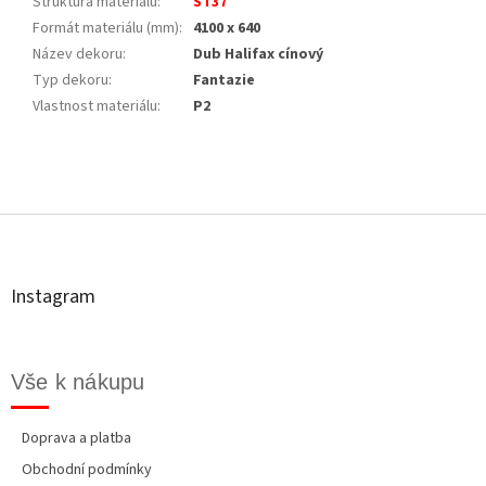
Struktura materiálu
:
ST37
Formát materiálu (mm)
:
4100 x 640
Název dekoru
:
Dub Halifax cínový
Typ dekoru
:
Fantazie
Vlastnost materiálu
:
P2
Z
á
p
a
t
Instagram
í
Vše k nákupu
Doprava a platba
Obchodní podmínky