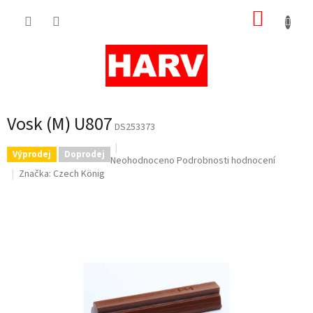
Přejít
NÁKUP
na
obsah
KOŠÍK
Vosk (M) U807
DS253373
Výprodej
Doprodej
Průměrné
Neohodnoceno
Podrobnosti hodnocení
hodnocení
Značka:
Czech König
produktu
je
0,0
z
5
hvězdiček.