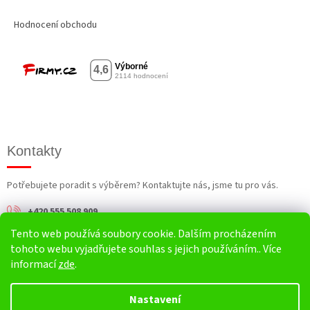
Hodnocení obchodu
Kontakty
Potřebujete poradit s výběrem? Kontaktujte nás, jsme tu pro vás.
+420 555 508 909
Tento web používá soubory cookie. Dalším procházením
info@harv.cz
tohoto webu vyjadřujete souhlas s jejich používáním.. Více
informací
zde
.
Nastavení
Vytvořil Shoptet