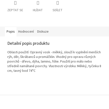
ZEPTAT SE
HLÍDAT
SDÍLET
Popis
Hodnocení
Diskuze
Detailní popis produktu
Oblasti použití: Opravný vosk - měkký, slouží k vyplnění menších
rýh, děr, škrábanců a promáčklin. Vhodný pro opravu různých
povrchů - dřevo, dýha, lamino, fólie. Použití pro málo nebo
středně namáhané povrchy. Vlastnosti výrobku: Měkký, tyčinka 8
cm, tavný bod 74°C
Z
á
p
a