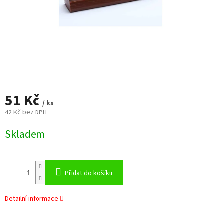
51 Kč
/ ks
42 Kč bez DPH
Měrná
Skladem
cena:
Přidat do košíku
Detailní informace