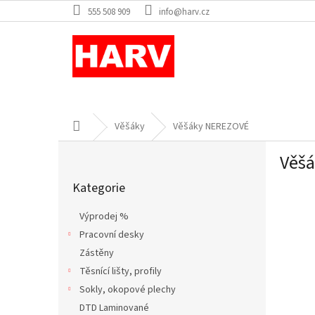
Přejít
555 508 909
info@harv.cz
na
obsah
Domů
Věšáky
Věšáky NEREZOVÉ
P
Věš
o
Přeskočit
s
Kategorie
kategorie
t
r
Výprodej %
a
Pracovní desky
n
Zástěny
n
í
Těsnící lišty, profily
p
Sokly, okopové plechy
a
DTD Laminované