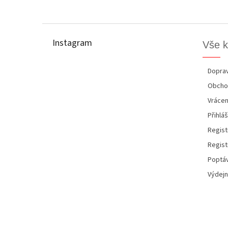
Z
á
p
Instagram
Vše 
a
t
í
Doprav
Obcho
Vrácen
Přihláš
Regist
Regist
Poptáv
Výdejn