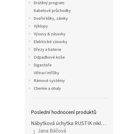
Drátěný program
Kabelové průchodky
Dveřní kliky, zámky
Výklopy
Výsuvy & zásuvky
Elektrické zásuvky
Dřezy a baterie
Odpadkové koše
Digestoře
Větrací mřížky
Rámové systémy
Chemie a obaly
Poslední hodnocení produktů
Nábytková úchytka RUSTIK nikl černý
Jana Báčová
|
Hodnocení produktu je 5 z 5 hvězdiček.