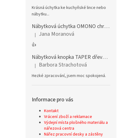
Krásná úchytka ke kuchyňské lince nebo
nábytku...
Nábytková úchytka OMONO chrom lesklý
Jana Moranová
|
Hodnocení produktu je 5 z 5 hvězdiček.
👍
Nábytková knopka TAPER dřevěná dub lakovaný
Barbora Strachotová
|
Hodnocení produktu je 5 z 5 hvězdiček.
Hezké zpracování, jsem moc spokojená.
Informace pro vás
Kontakt
Vrácení zboží a reklamace
Výdejní místa plošného materiálu a
nářezová centra
Nářez pracovní desky a zástěny