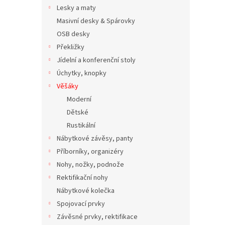
n
Lesky a maty
e
Masivní desky & Spárovky
l
OSB desky
Překližky
Jídelní a konferenční stoly
Úchytky, knopky
Věšáky
Moderní
Dětské
Rustikální
Nábytkové závěsy, panty
Příborníky, organizéry
Nohy, nožky, podnože
Rektifikační nohy
Nábytkové kolečka
Spojovací prvky
Závěsné prvky, rektifikace