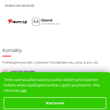
Hodnocení obchodu
Kontakty
Potřebujete poradit s výběrem? Kontaktujte nás, jsme tu pro vás.
+420 555 508 909
Tento web používá soubory cookie. Dalším procházením
info@harv.cz
tohoto webu vyjadřujete souhlas s jejich používáním.. Více
informací
zde
.
Nastavení
Vytvořil Shoptet