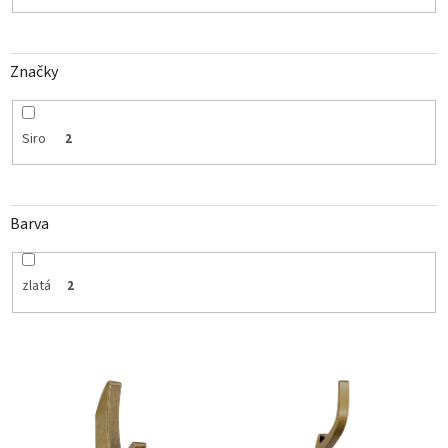
Značky
Siro
2
Barva
zlatá
2
V
ý
p
i