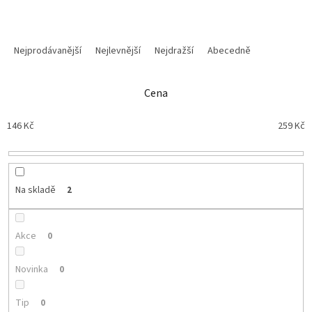
Ř
a
Nejprodávanější
Nejlevnější
Nejdražší
Abecedně
z
e
n
Cena
í
p
146
Kč
259
Kč
r
o
d
u
Na skladě
2
k
t
ů
Akce
0
Novinka
0
Tip
0