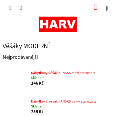
Přejít
NÁKUP
na
obsah
KOŠÍK
Věšáky MODERNÍ
Nejprodávanější
Nábytkový věšák KANSAS malý starozlatá
Skladem
146 Kč
Nábytkový věšák KANSAS velký starozlatá
Skladem
259 Kč