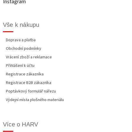
Instagram
r
í
v
k
y
Vše k nákupu
v
ý
p
Doprava a platba
i
Obchodní podmínky
s
u
Vrácení zboží a reklamace
Přihlášení k účtu
Registrace zákazníka
Registrace B2B zákazníka
Poptávkový formulář nářezu
Výdejní místa plošného materiálu
Více o HARV