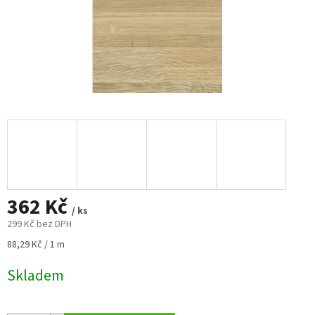
362 Kč
/ ks
299 Kč bez DPH
Měrná
88,29 Kč / 1 m
cena:
Skladem