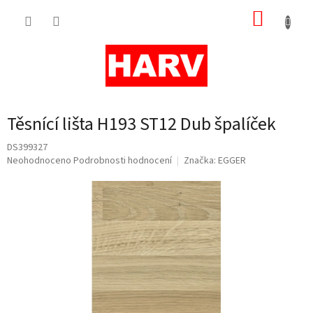
Přejít
NÁKUP
na
obsah
KOŠÍK
Těsnící lišta H193 ST12 Dub špalíček
DS399327
Průměrné
Neohodnoceno
Podrobnosti hodnocení
Značka:
EGGER
hodnocení
produktu
je
0,0
z
5
hvězdiček.