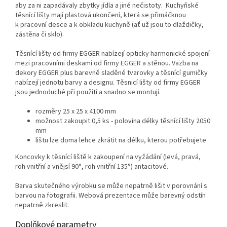
aby za ni zapadávaly zbytky jídla a jiné nečistoty. Kuchyňské
těsnící lišty mají plastová ukončení, která se přimáčknou
k pracovní desce a k obkladu kuchyně (ať už jsou to dlaždičky,
zástěna či sklo).
Těsnící lišty od firmy EGGER nabízejí opticky harmonické spojení
mezi pracovními deskami od firmy EGGER a stěnou. Vazba na
dekory EGGER plus barevně sladěné tvarovky a těsnící gumičky
nabízejí jednotu barvy a designu. Těsnicí lišty od firmy EGGER
jsou jednoduché při použití a snadno se montují.
rozměry 25 x 25 x 4100 mm
možnost zakoupit 0,5 ks - polovina délky těsnící lišty 2050
mm
lištu lze doma lehce zkrátit na délku, kterou potřebujete
Koncovky k těsnící liště k zakoupení na vyžádání (levá, pravá,
roh vnitřní a vnějsí 90°, roh vnitřní 135°) antacitové.
Barva skutečného výrobku se může nepatrně lišit v porovnání s
barvou na fotografii. Webová prezentace může barevný odstín
nepatrně zkreslit.
Doplňkové parametry