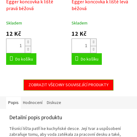
Egger koncovka k liště
Egger koncovka k liště levá
pravá béžová
béžová
Skladem
Skladem
12 Kč
12 Kč
Do košíku
Do košíku
ZOBRAZIT VŠECHNY SOUVISEJÍCÍ PRODUKTY
Popis
Hodnocení
Diskuze
Detailní popis produktu
Těsnící lišta patří ke kuchyňské desce. Její tvar a uspůsobení
zabraňuje tomu, aby voda zatékala za pracovní desku a také,