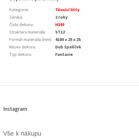
Kategorie
:
Těsnící lišty
Záruka
:
2 roky
Číslo dekoru
:
H193
Struktura materiálu
:
ST12
Formát materiálu (mm)
:
4100 x 25 x 25
Název dekoru
:
Dub špalíček
Typ dekoru
:
Fantazie
Z
á
p
a
t
Instagram
í
Vše k nákupu