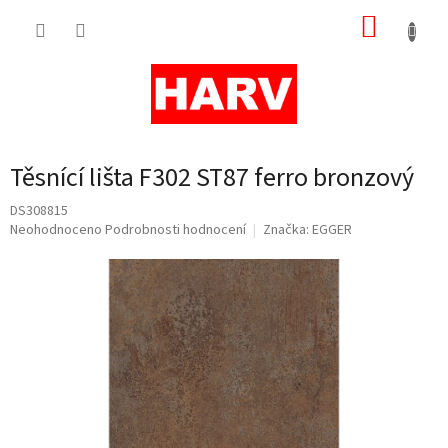
Přejít
NÁKUP
na
obsah
KOŠÍK
Těsnící lišta F302 ST87 ferro bronzový
DS308815
Průměrné
Neohodnoceno
Podrobnosti hodnocení
Značka:
EGGER
hodnocení
produktu
je
0,0
z
5
hvězdiček.