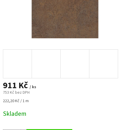
911 Kč
/ ks
753 Kč bez DPH
Měrná
222,20 Kč / 1 m
cena:
Skladem