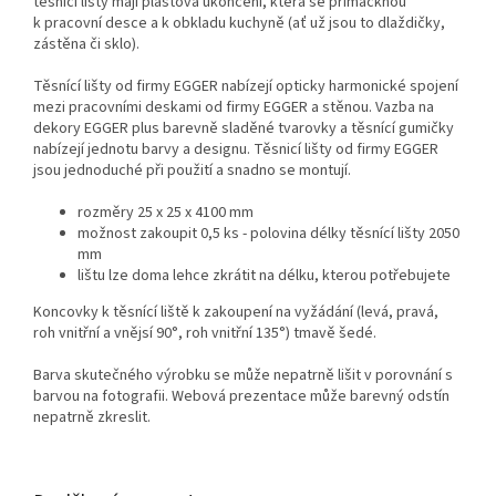
těsnící lišty mají plastová ukončení, která se přimáčknou
k pracovní desce a k obkladu kuchyně (ať už jsou to dlaždičky,
zástěna či sklo).
Těsnící lišty od firmy EGGER nabízejí opticky harmonické spojení
mezi pracovními deskami od firmy EGGER a stěnou. Vazba na
dekory EGGER plus barevně sladěné tvarovky a těsnící gumičky
nabízejí jednotu barvy a designu. Těsnicí lišty od firmy EGGER
jsou jednoduché při použití a snadno se montují.
rozměry 25 x 25 x 4100 mm
možnost zakoupit 0,5 ks - polovina délky těsnící lišty 2050
mm
lištu lze doma lehce zkrátit na délku, kterou potřebujete
Koncovky k těsnící liště k zakoupení na vyžádání (levá, pravá,
roh vnitřní a vnějsí 90°, roh vnitřní 135°) tmavě šedé.
Barva skutečného výrobku se může nepatrně lišit v porovnání s
barvou na fotografii. Webová prezentace může barevný odstín
nepatrně zkreslit.