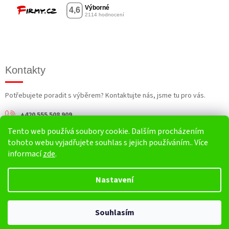
Kontakty
Potřebujete poradit s výběrem? Kontaktujte nás, jsme tu pro vás.
+420 555 508 909
Tento web používá soubory cookie. Dalším procházením
info@harv.cz
tohoto webu vyjadřujete souhlas s jejich používáním.. Více
informací
zde
.
Nastavení
Vytvořil Shoptet
Souhlasím
Copyright 2026
HARV.cz
. Všechna práva vyhrazena.