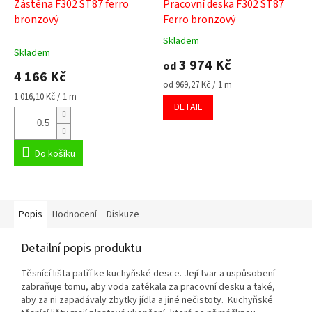
Zástěna F302 ST87 ferro
Pracovní deska F302 ST87
bronzový
Ferro bronzový
Skladem
Průměrné
Skladem
hodnocení
3 974 Kč
od
produktu
4 166 Kč
je
Měrná
od 969,27 Kč / 1 m
5,0
Měrná
cena:
1 016,10 Kč / 1 m
DETAIL
cena:
z
5
hvězdiček.
Do košíku
Popis
Hodnocení
Diskuze
Detailní popis produktu
Těsnící lišta patří ke kuchyňské desce. Její tvar a uspůsobení
zabraňuje tomu, aby voda zatékala za pracovní desku a také,
aby za ni zapadávaly zbytky jídla a jiné nečistoty. Kuchyňské