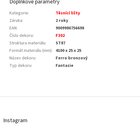
Doplňkové parametry
Kategorie
:
Těsnící lišty
Záruka
:
2 roky
EAN
:
9009986756698
Číslo dekoru
:
F302
Struktura materiálu
:
ST87
Formát materiálu (mm)
:
4100 x 25 x 25
Název dekoru
:
Ferro bronzový
Typ dekoru
:
Fantazie
Z
á
p
a
t
Instagram
í