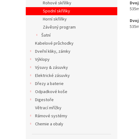
Dvoj
Rohové skříňky
535m
Spodní skříňky
Horní skříňky
Dvoj
535m
Závěsný program
Šatní
Kabelové průchodky
Dveřní kliky, zámky
Výklopy
Výsuvy & zásuvky
Elektrické zásuvky
Dřezy a baterie
Odpadkové koše
Digestoře
Větrací mřížky
Rámové systémy
Chemie a obaly