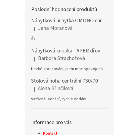
Poslední hodnocení produktů
Nábytková úchytka OMONO chrom lesklý
Jana Moranová
|
Hodnocení produktu je 5 z 5 hvězdiček.
👍
Nábytková knopka TAPER dřevěná dub lakovaný
Barbora Strachotová
|
Hodnocení produktu je 5 z 5 hvězdiček.
Hezké zpracování, jsem moc spokojená.
Stolová noha centrální 730/70 mm stříbrná
Alena Břinčilová
|
Hodnocení produktu je 5 z 5 hvězdiček.
Vstřícné jednání, rychlé dodání.
Informace pro vás
Kontakt