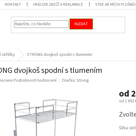
KONTAKT
VRÁCENÍ ZBOŽÍ A REKLAMACE
VÝDEJNÍ MÍSTA PLOŠNÉ
HLEDAT
 skříňky
STRONG dvojkoš spodní s tlumením
NG dvojkoš spodní s tlumením
né
noceno
Podrobnosti hodnocení
Značka:
Strong
ní
od
2
u
od
1 692 
Měrná
Zvolt
cena:
ek.
Šířka skř