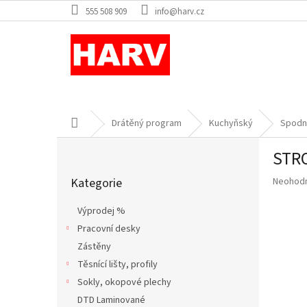
Přejít
555 508 909
info@harv.cz
na
obsah
Domů
Drátěný program
Kuchyňský
Spodní
P
STRO
o
Přeskočit
s
Průměr
Kategorie
Neohod
kategorie
t
hodnoce
r
produkt
Výprodej %
a
je
Pracovní desky
n
0,0
z
Zástěny
n
5
í
Těsnící lišty, profily
hvězdič
p
Sokly, okopové plechy
a
DTD Laminované