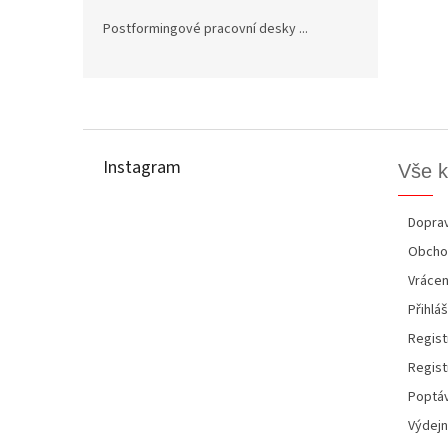
Postformingové pracovní desky ...
Z
á
p
Instagram
Vše 
a
t
í
Doprav
Obcho
Vrácen
Přihláš
Regist
Regist
Poptáv
Výdejn