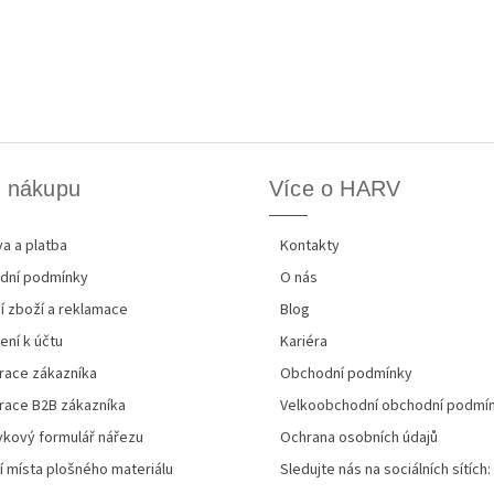
k nákupu
Více o HARV
a a platba
Kontakty
dní podmínky
O nás
í zboží a reklamace
Blog
ení k účtu
Kariéra
race zákazníka
Obchodní podmínky
race B2B zákazníka
Velkoobchodní obchodní podmí
kový formulář nářezu
Ochrana osobních údajů
í místa plošného materiálu
Sledujte nás na sociálních sítích: