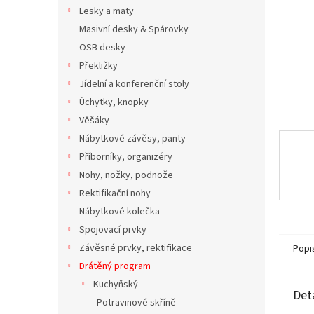
n
Lesky a maty
e
Masivní desky & Spárovky
l
OSB desky
Překližky
Jídelní a konferenční stoly
Úchytky, knopky
Věšáky
Nábytkové závěsy, panty
Příborníky, organizéry
Nohy, nožky, podnože
Rektifikační nohy
Nábytkové kolečka
Spojovací prvky
Závěsné prvky, rektifikace
Popi
Drátěný program
Kuchyňský
Det
Potravinové skříně