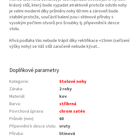
krásný stůl, který bude vypadat atraktivně protože odstín nohy
je velmi moderní díky průměru nohy 60 mm a zároveň bude
stabilní protože, součástí balení jsou i slitinové příruby s
vysokým počtem otvorů pro šroubky tj. připevnění k desce
stolu.
Křivá podlaha Vás nebude trápit díky rektifikace +15mm (seřízení
výšky nohy) se Váš stůl zaručeně nebude kývat...
Doplňkové parametry
Kategorie
:
Stolové nohy
Záruka
:
2 roky
Materiál
:
kov
Barva
:
stříbrná
Povrchová úprava
:
chrom satén
Průměr (mm)
:
60
Připevnění k desce stolu
:
vruty
Příruba
:
litinová