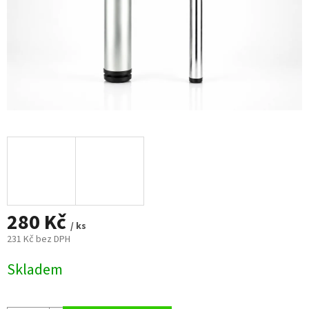
280 Kč
/ ks
231 Kč bez DPH
Měrná
Skladem
cena: