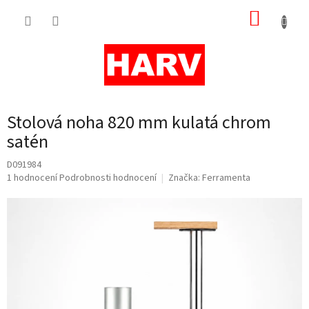
Přejít
NÁKUP
na
obsah
KOŠÍK
Stolová noha 820 mm kulatá chrom
satén
D091984
Průměrné
1 hodnocení
Podrobnosti hodnocení
Značka:
Ferramenta
hodnocení
produktu
je
5,0
z
5
hvězdiček.