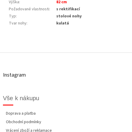
Výška
:
82 cm
Požadované vlastnosti
:
s rektifikací
Typ
:
stolové nohy
Tvar nohy
:
kulatá
Z
á
p
a
t
Instagram
í
Vše k nákupu
Doprava a platba
Obchodní podmínky
Vrácení zboží a reklamace