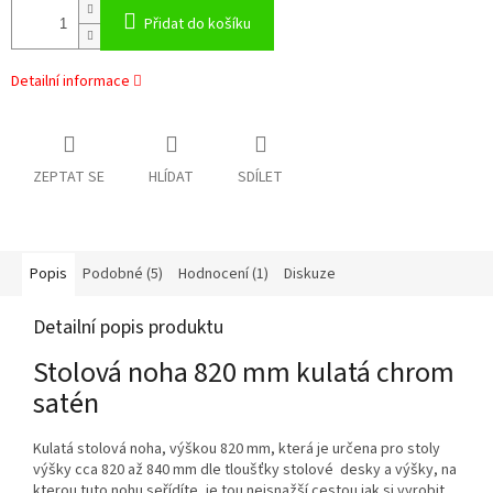
Přidat do košíku
Detailní informace
ZEPTAT SE
HLÍDAT
SDÍLET
Popis
Podobné (5)
Hodnocení (1)
Diskuze
Detailní popis produktu
Stolová noha 820 mm kulatá chrom
satén
Kulatá stolová noha, výškou 820 mm, která je určena pro stoly
výšky cca 820 až 840 mm dle tloušťky stolové desky a výšky, na
kterou tuto nohu seřídíte, je tou nejsnažší cestou jak si vyrobit