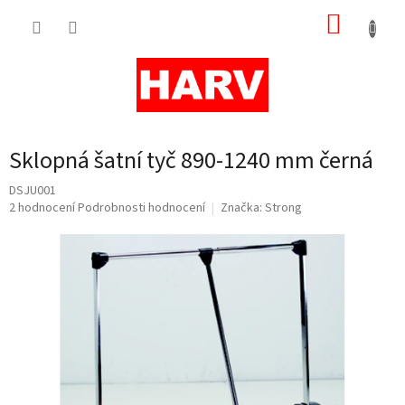
Přejít
NÁKUP
na
obsah
KOŠÍK
Sklopná šatní tyč 890-1240 mm černá
DSJU001
Průměrné
2 hodnocení
Podrobnosti hodnocení
Značka:
Strong
hodnocení
produktu
je
5,0
z
5
hvězdiček.