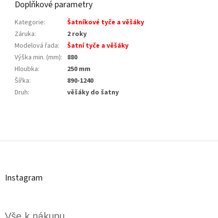
Doplňkové parametry
Kategorie
:
Šatníkové tyče a věšáky
Záruka
:
2 roky
Modelová řada
:
Šatní tyče a věšáky
Výška min. (mm)
:
880
Hloubka
:
250 mm
Šířka
:
890-1240
Druh
:
věšáky do šatny
Z
á
p
a
t
Instagram
í
Vše k nákupu