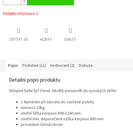
Detailní informace
ZEPTAT SE
HLÍDAT
SDÍLET
Popis
Podobné (11)
Hodnocení (2)
Diskuze
Detailní popis produktu
Sklopná šatní tyč černá. Skvělý pomocník do vysokých skříni.
s tlumením při návratu do zavřené polohy
nosnost 10kg
vnitřní šířka korpusu 890-1240 mm
vnitřní min. doporučená výška korpusu 880 mm
provedení černá/chrom