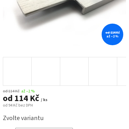
od 114 Kč
až –2 %
od 114 Kč
až –2 %
od
114 Kč
/ ks
od
94 Kč
bez DPH
Měrná
Zvolte variantu
cena: