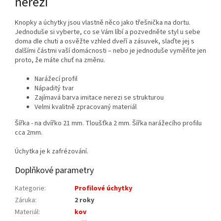
nerezi
Knopky a úchytky jsou vlastně něco jako třešnička na dortu.
Jednoduše si vyberte, co se Vám líbí a pozvedněte styl u sebe
doma dle chuti a osvěžte vzhled dveří a zásuvek, slaďte jej s
dalšími částmi vaší domácnosti – nebo je jednoduše vyměňte jen
proto, že máte chuť na změnu.
Narážecí profil
Nápaditý tvar
Zajímavá barva imitace nerezi se strukturou
Velmi kvalitně zpracovaný materiál
Šířka - na dvířko 21 mm. Tloušťka 2 mm. Šířka narážecího profilu
cca 2mm.
Úchytka je k zafrézování.
Doplňkové parametry
Kategorie
:
Profilové úchytky
Záruka
:
2 roky
Materiál
:
kov