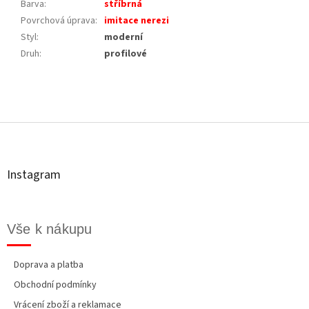
Barva
:
stříbrná
Povrchová úprava
:
imitace nerezi
Styl
:
moderní
Druh
:
profilové
Z
á
p
a
t
Instagram
í
Vše k nákupu
Doprava a platba
Obchodní podmínky
Vrácení zboží a reklamace