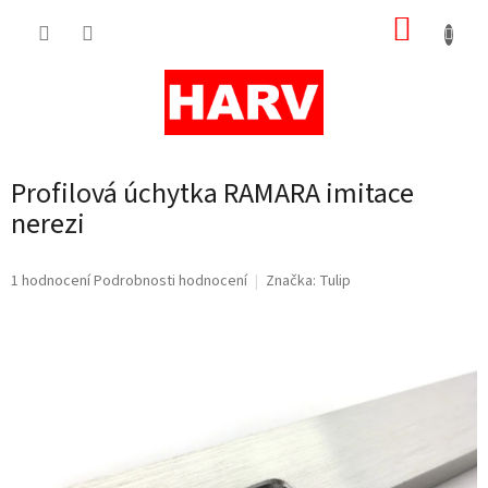
Přejít
NÁKUP
na
obsah
KOŠÍK
Profilová úchytka RAMARA imitace
nerezi
Průměrné
1 hodnocení
Podrobnosti hodnocení
Značka:
Tulip
hodnocení
produktu
je
5,0
z
5
hvězdiček.