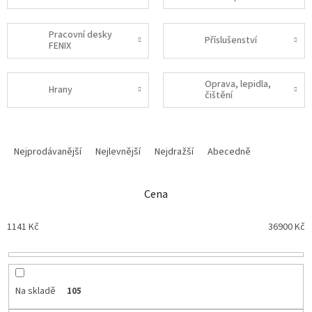
Pracovní desky
Příslušenství
FENIX
Oprava, lepidla,
Hrany
čištění
Ř
a
Nejprodávanější
Nejlevnější
Nejdražší
Abecedně
z
e
n
Cena
í
p
1141
Kč
36900
Kč
r
o
d
u
Na skladě
105
k