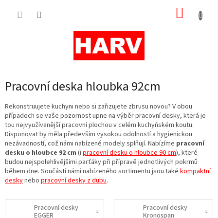
Přejít
NÁKUP
na
obsah
KOŠÍK
Pracovní deska hloubka 92cm
Rekonstruujete kuchyni nebo si zařizujete zbrusu novou? V obou
případech se vaše pozornost upne na výběr pracovní desky, která je
tou nejvyužívanější pracovní plochou v celém kuchyňském koutu.
Disponovat by měla především vysokou odolností a hygienickou
nezávadností, což námi nabízené modely splňují. Nabízíme
pracovní
desku o hloubce 92 cm
(i
pracovní desku o hloubce 90 cm
), které
budou nejspolehlivějšími parťáky při přípravě jednotlivých pokrmů
během dne. Součástí námi nabízeného sortimentu jsou také
kompaktní
desky
nebo
pracovní desky z dubu
.
Pracovní desky
Pracovní desky
EGGER
Kronospan