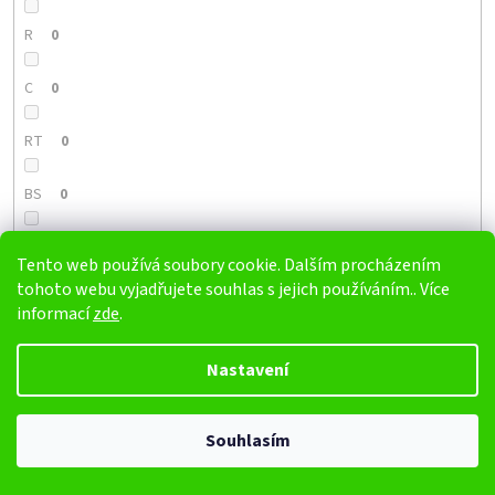
R
0
C
0
RT
0
BS
0
UE
0
Tento web používá soubory cookie. Dalším procházením
tohoto webu vyjadřujete souhlas s jejich používáním.. Více
PA
3
informací
zde
.
PE
0
Nastavení
SU
0
Souhlasím
GG
0