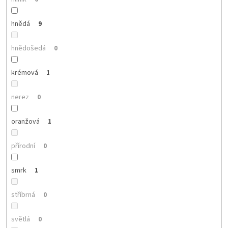
hnědá
9
hnědošedá
0
krémová
1
nerez
0
oranžová
1
přírodní
0
smrk
1
stříbrná
0
světlá
0