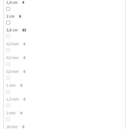
1,6 cm
4
2 cm
6
3,8 cm
83
0,4 mm
0
0,5 mm
0
0,8 mm
0
1 mm
0
1,5 mm
0
2 mm
0
28 mm
0