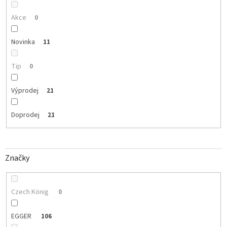
t
ů
Akce
0
Novinka
11
Tip
0
Výprodej
21
Doprodej
21
Značky
Czech König
0
EGGER
106