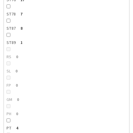
ST78
7
ST87
8
ST89
1
RS
0
SL
0
FP
0
GM
0
PH
0
PT
4