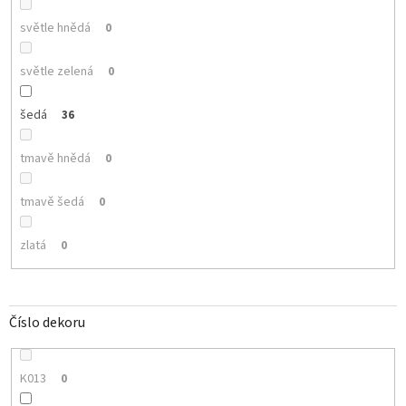
světle hnědá
0
světle zelená
0
šedá
36
tmavě hnědá
0
tmavě šedá
0
zlatá
0
Číslo dekoru
K013
0