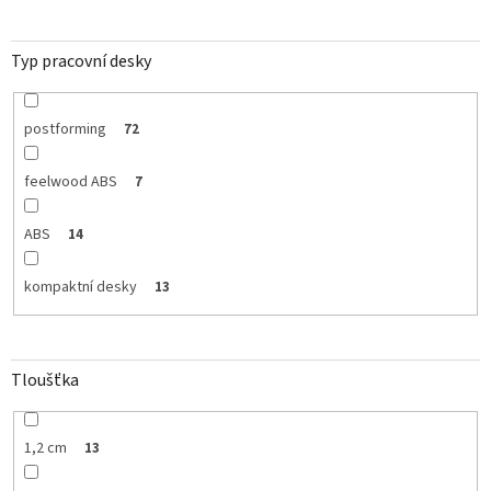
Typ pracovní desky
postforming
72
feelwood ABS
7
ABS
14
kompaktní desky
13
Tloušťka
1,2 cm
13