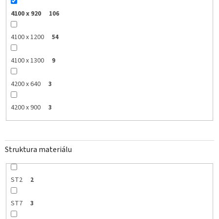
4100 x 920
106
4100 x 1200
54
4100 x 1300
9
4200 x 640
3
4200 x 900
3
Struktura materiálu
ST2
2
ST7
3