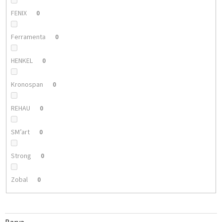
FENIX
0
Ferramenta
0
HENKEL
0
Kronospan
0
REHAU
0
SM’art
0
Strong
0
Zobal
0