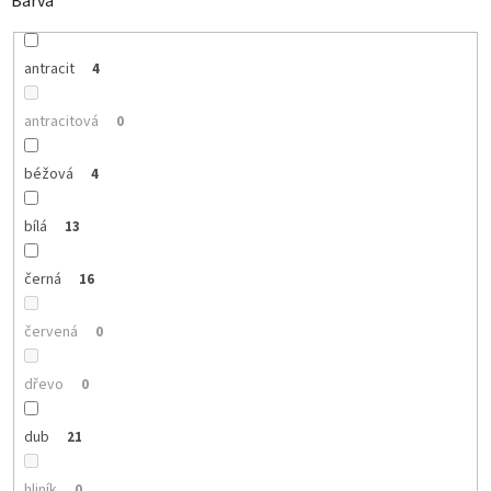
Barva
antracit
4
antracitová
0
béžová
4
bílá
13
černá
16
červená
0
dřevo
0
dub
21
hliník
0