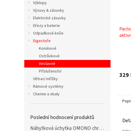
Výklopy
Výsuvy & zásuvky
Elektrické zásuvky
Dřezy a baterie
Pachov
Odpadkové koše
aktiv
Digestoře
112.05
Komínové
Ostrůvkové
Vestavné
Příslušenství
329 
Větrací mřížky
Rámové systémy
Chemie a obaly
Popi
Poslední hodnocení produktů
Det
Nábytková úchytka OMONO chrom lesklý