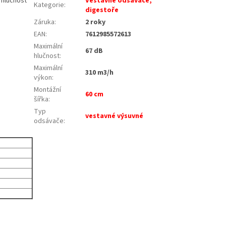
 hlučnost
Vestavné odsavače,
Kategorie
:
digestoře
Záruka
:
2 roky
EAN
:
7612985572613
Maximální
67 dB
hlučnost
:
Maximální
310 m3/h
výkon
:
Montážní
60 cm
šířka
:
Typ
vestavné výsuvné
odsávače
: