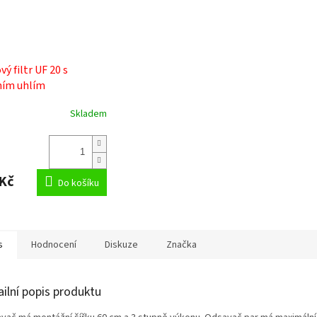
ý filtr UF 20 s
ním uhlím
64.564, sada 2 ks
Skladem
Kč
Do košíku
s
Hodnocení
Diskuze
Značka
ailní popis produktu