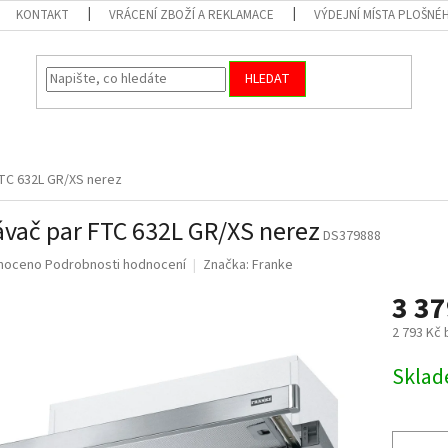
KONTAKT
VRÁCENÍ ZBOŽÍ A REKLAMACE
VÝDEJNÍ MÍSTA PLOŠNÉ
HLEDAT
TC 632L GR/XS nerez
vač par FTC 632L GR/XS nerez
DS379888
né
noceno
Podrobnosti hodnocení
Značka:
Franke
ní
3 3
u
2 793 Kč
Měrná
Skla
cena:
ek.