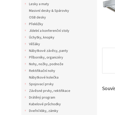
n
Lesky a maty
e
Masivní desky & Spárovky
l
OSB desky
Překližky
Jídelní a konferenční stoly
Úchytky, knopky
Věšáky
Nábytkové závěsy, panty
Příborníky, organizéry
Nohy, nožky, podnože
Rektifikační nohy
Nábytkové kolečka
Spojovací prvky
Souvi
Závěsné prvky, rektifikace
Drátěný program
Kabelové průchodky
Dveřní kliky, zámky