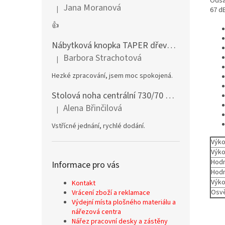
Odsa
Jana Moranová
|
67 d
Hodnocení produktu je 5 z 5 hvězdiček.
👍
Nábytková knopka TAPER dřevěná dub lakovaný
Barbora Strachotová
|
Hodnocení produktu je 5 z 5 hvězdiček.
Hezké zpracování, jsem moc spokojená.
Stolová noha centrální 730/70 mm stříbrná
Alena Břinčilová
|
Hodnocení produktu je 5 z 5 hvězdiček.
Vstřícné jednání, rychlé dodání.
Výko
Výko
Hodn
Informace pro vás
Hodn
Výk
Kontakt
Osvě
Vrácení zboží a reklamace
Výdejní místa plošného materiálu a
nářezová centra
Nářez pracovní desky a zástěny