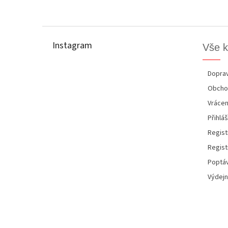
Z
á
p
Instagram
Vše 
a
t
í
Doprav
Obcho
Vrácen
Přihláš
Regist
Regist
Poptáv
Výdejn