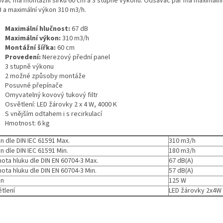
vač má montážní šířku 60 cm a 3 stupně výkonu. Odsavač par má maximální
B a maximální výkon 310 m3/h.
Maximální hlučnost:
67 dB
Maximální výkon:
310 m3/h
Montážní šířka:
60 cm
Provedení:
Nerezový přední panel
3 stupně výkonu
2 možné způsoby montáže
Posuvné přepínače
Omyvatelný kovový tukový filtr
Osvětlení: LED žárovky 2 x 4 W, 4000 K
S vnějším odtahem i s recirkulací
Hmotnost: 6 kg
n dle DIN IEC 61591 Max.
310 m3/h
n dle DIN IEC 61591 Min.
180 m3/h
ota hluku dle DIN EN 60704-3 Max.
67 dB(A)
ota hluku dle DIN EN 60704-3 Min.
57 dB(A)
on
125 W
tlení
LED žárovky 2x4W