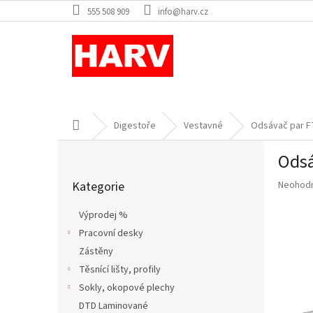
Přejít
555 508 909
info@harv.cz
na
obsah
Domů
Digestoře
Vestavné
Odsávač par F
P
Odsá
o
Přeskočit
s
Průměr
Kategorie
Neohod
kategorie
t
hodnoce
r
produkt
Výprodej %
a
je
Pracovní desky
n
0,0
z
Zástěny
n
5
í
Těsnící lišty, profily
hvězdič
p
Sokly, okopové plechy
a
DTD Laminované