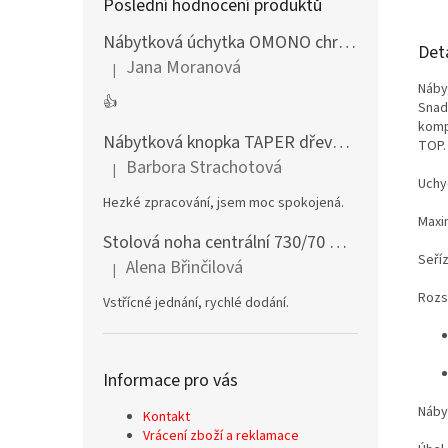
Poslední hodnocení produktů
Nábytková úchytka OMONO chrom lesklý
Det
Jana Moranová
|
Hodnocení produktu je 5 z 5 hvězdiček.
Náby
👍
Snad
komp
Nábytková knopka TAPER dřevěná dub lakovaný
TOP
Barbora Strachotová
|
Hodnocení produktu je 5 z 5 hvězdiček.
Uchy
Hezké zpracování, jsem moc spokojená.
Maxi
Stolová noha centrální 730/70 mm stříbrná
Seří
Alena Břinčilová
|
Hodnocení produktu je 5 z 5 hvězdiček.
Rozsa
Vstřícné jednání, rychlé dodání.
Informace pro vás
Náby
Kontakt
Vrácení zboží a reklamace