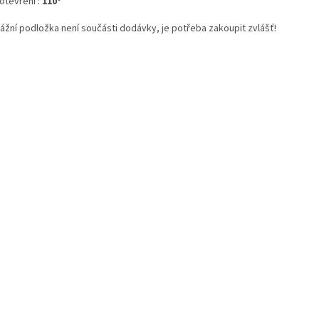
otevření :
110°
ážní podložka není součásti dodávky, je potřeba zakoupit zvlášť!