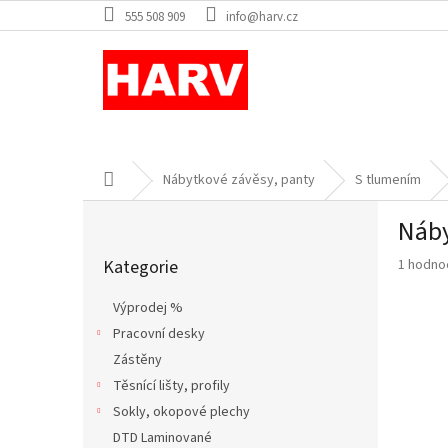
Přejít
555 508 909
info@harv.cz
na
obsah
Domů
Nábytkové závěsy, panty
S tlumením
P
Náby
o
Přeskočit
s
Průměr
Kategorie
1 hodno
kategorie
t
hodnoce
r
produkt
Výprodej %
a
je
Pracovní desky
n
5,0
z
Zástěny
n
5
í
Těsnící lišty, profily
hvězdič
p
Sokly, okopové plechy
a
DTD Laminované