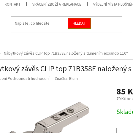
KONTAKT
VRÁCENÍ ZBOŽÍ A REKLAMACE
VÝDEJNÍ MÍSTA PLOŠNÉ
HLEDAT
Nábytkový závěs CLIP top 71B358E naložený s tlumením expando 110°
tkový závěs CLIP top 71B358E naložený 
né
cení
Podrobnosti hodnocení
Značka:
Blum
ní
85 
u
70 Kč be
Měrná
Skla
cena:
ek.