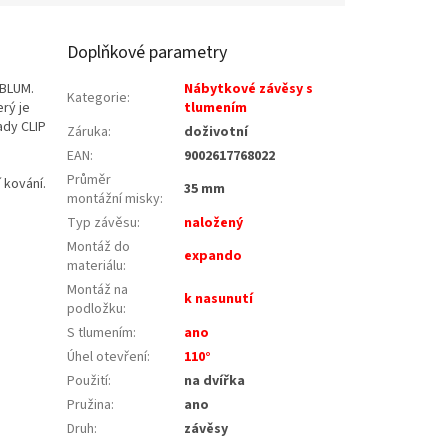
Doplňkové parametry
 BLUM.
Nábytkové závěsy s
Kategorie
:
rý je
tlumením
ady CLIP
Záruka
:
doživotní
EAN
:
9002617768022
Průměr
 kování.
35 mm
montážní misky
:
Typ závěsu
:
naložený
Montáž do
expando
materiálu
:
Montáž na
k nasunutí
podložku
:
S tlumením
:
ano
Úhel otevření
:
110°
Použití
:
na dvířka
Pružina
:
ano
Druh
:
závěsy