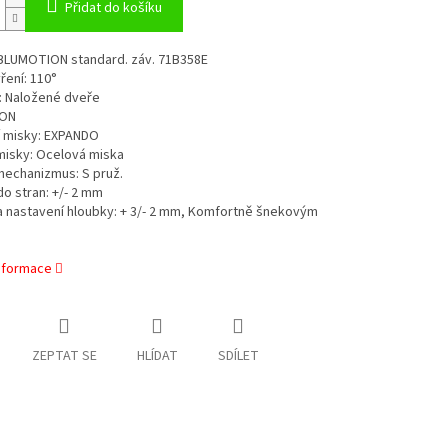
Přidat do košíku
 BLUMOTION standard. záv. 71B358E
ření: 110°
: Naložené dveře
ON
 misky: EXPANDO
misky: Ocelová miska
mechanizmus: S pruž.
do stran: +/- 2 mm
a nastavení hloubky: + 3/- 2 mm, Komfortně šnekovým
informace
ZEPTAT SE
HLÍDAT
SDÍLET