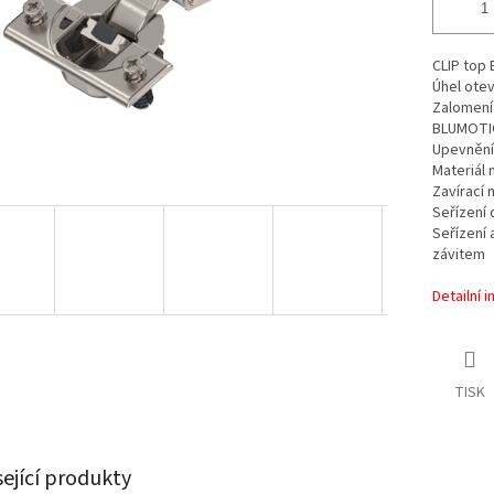
CLIP top
Úhel otev
Zalomení
BLUMOTI
Upevnění
Materiál 
Zavírací 
Seřízení 
Seřízení 
závitem
Detailní 
TISK
sející produkty