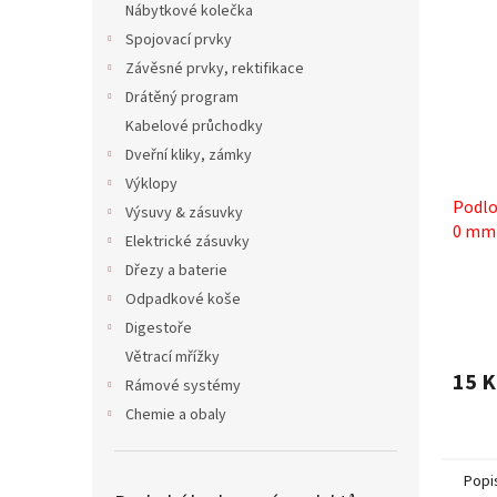
Nábytkové kolečka
Spojovací prvky
Závěsné prvky, rektifikace
Drátěný program
Kabelové průchodky
Dveřní kliky, zámky
Výklopy
Podlo
Výsuvy & zásuvky
0 mm 
Elektrické zásuvky
expa
Dřezy a baterie
Odpadkové koše
Digestoře
Větrací mřížky
15 K
Rámové systémy
Chemie a obaly
Popi