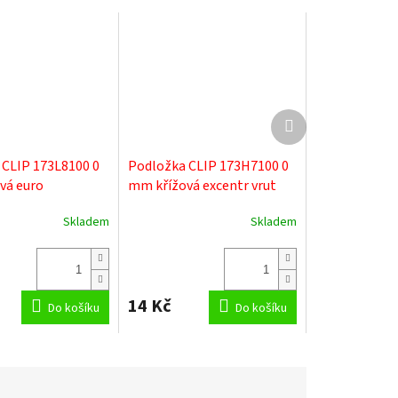
Další
produkt
 CLIP 173L8100 0
Podložka CLIP 173H7100 0
vá euro
mm křížová excentr vrut
Skladem
Skladem
Průměrné
hodnocení
produktu
je
5,0
14 Kč
Do košíku
z
Do košíku
5
hvězdiček.