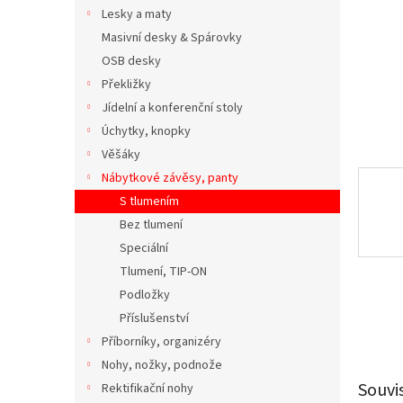
n
Lesky a maty
e
Masivní desky & Spárovky
l
OSB desky
Překližky
Jídelní a konferenční stoly
Úchytky, knopky
Věšáky
Nábytkové závěsy, panty
S tlumením
Bez tlumení
Speciální
Tlumení, TIP-ON
Podložky
Příslušenství
Příborníky, organizéry
Nohy, nožky, podnože
Souvi
Rektifikační nohy