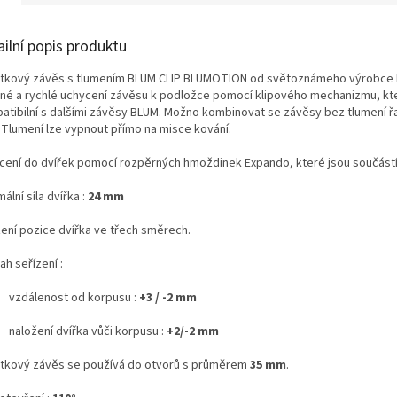
ailní popis produktu
tkový závěs s tlumením BLUM CLIP BLUMOTION od světoznámeho výrobce
né a rychlé uchycení závěsu k podložce pomocí klipového mechanizmu, kte
atibilní s dalšími závěsy BLUM. Možno kombinovat se závěsy bez tlumení ř
.
Tlumení lze vypnout přímo na misce kování
.
cení do dvířek pomocí rozpěrných hmoždinek Expando, které jsou součástí
mální s
íla dvířka :
24 mm
zení pozice dvířka ve třech směrech.
h seřízení :
vzdálenost od korpusu :
+3 / -2 mm
naložení dvířka vůči korpusu :
+2/-2 mm
tkový závěs se používá do otvorů s průměrem
35 mm
.