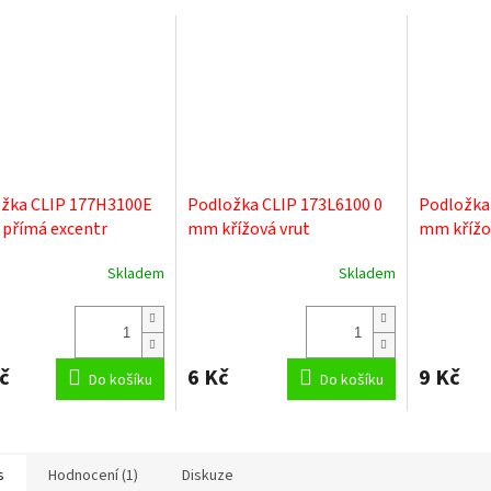
žka CLIP 177H3100E
Podložka CLIP 173L6100 0
Podložka
přímá excentr
mm křížová vrut
mm křížo
ndo
Skladem
Skladem
Průměrné
hodnocení
produktu
je
2,0
č
6 Kč
9 Kč
Do košíku
Do košíku
z
5
hvězdiček.
s
Hodnocení (1)
Diskuze