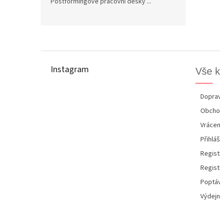
Postformingové pracovní desky ...
Z
á
p
Instagram
Vše 
a
t
í
Doprav
Obcho
Vrácen
Přihláš
Regist
Regist
Poptáv
Výdejn