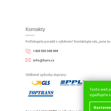
Kontakty
Potřebujete poradit s výběrem? Kontaktujte nás, jsme tu 
+420 555 508 909
info@harv.cz
Oblíbené způsoby dopravy:
Tento web p
vyjadřujete s
Nastaven