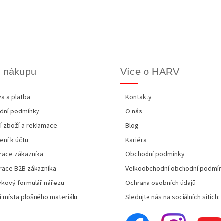
k nákupu
Více o HARV
a a platba
Kontakty
dní podmínky
O nás
í zboží a reklamace
Blog
ení k účtu
Kariéra
race zákazníka
Obchodní podmínky
race B2B zákazníka
Velkoobchodní obchodní podmí
kový formulář nářezu
Ochrana osobních údajů
í místa plošného materiálu
Sledujte nás na sociálních sítích: