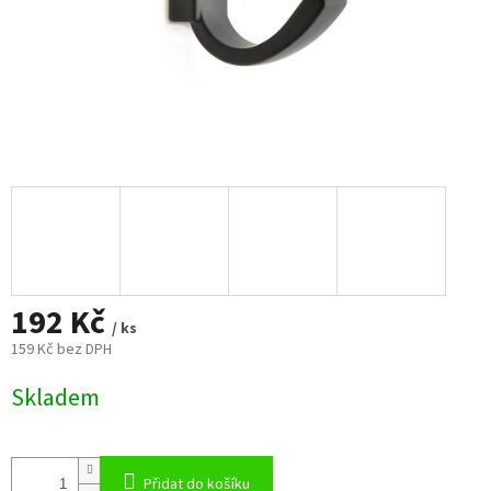
192 Kč
/ ks
159 Kč bez DPH
Měrná
Skladem
cena:
Přidat do košíku