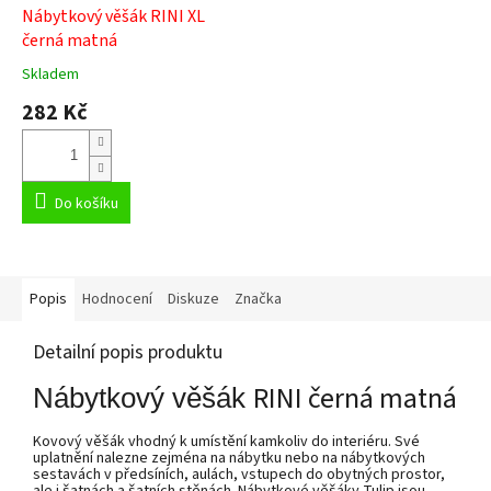
Nábytkový věšák RINI XL
černá matná
Skladem
Průměrné
hodnocení
282 Kč
produktu
je
4,0
z
5
Do košíku
hvězdiček.
Popis
Hodnocení
Diskuze
Značka
Detailní popis produktu
RINI černá matná
Nábytkový věšák
Kovový věšák vhodný k umístění kamkoliv do interiéru. Své
uplatnění nalezne zejména na nábytku nebo na nábytkových
sestavách v předsíních, aulách, vstupech do obytných prostor,
ale i šatnách a šatních stěnách. Nábytkové věšáky Tulip jsou