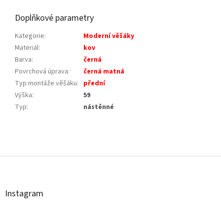
Doplňkové parametry
Kategorie
:
Moderní věšáky
Materiál
:
kov
Barva
:
černá
Povrchová úprava
:
černá matná
Typ montáže věšáku
:
přední
Výška
:
59
Typ
:
nástěnné
Z
á
p
a
t
Instagram
í