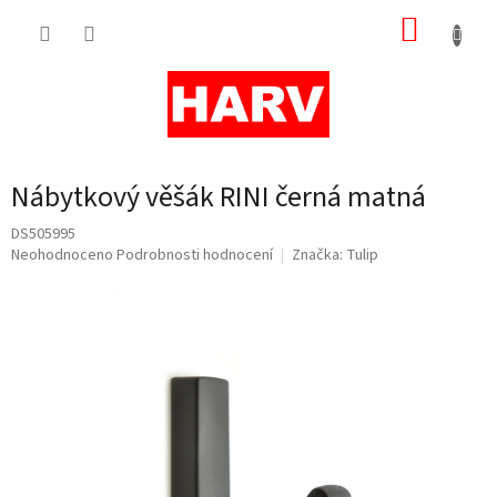
Přejít
NÁKUP
na
obsah
KOŠÍK
Nábytkový věšák RINI černá matná
DS505995
Průměrné
Neohodnoceno
Podrobnosti hodnocení
Značka:
Tulip
hodnocení
produktu
je
0,0
z
5
hvězdiček.