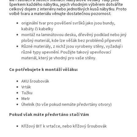
šperkem každého nábytku, jejich vhodným výběrem dotváříte
celkový dojem z interiéru nebo jednotlivých kusů nábytku. Proto
volbě tvaru a materiálu věnujte dostatečnou pozornost.
originální tvar pro pověšení svršků jako jsou bundy,
kabáty či kabelky
montáž na laminátovou desku, dřevěný podklad nebo jiný
plošný materiál, kde lze věšák bez problémů připevnit
Různé materiály, z nichž jsou vyrobeny stěny, vyžadují i
různé typy upevnění. Použijte takový upevňovací
materiál, který je vhodný pro vaše stěny.
Co potřebujete k montáží věšáku:
AKU šroubovák
Vrták
Tužku
Metr
Úhelník (to vše pokud nemáte předvrtány otvory)
Pokud však máte předvrtáno stačí Vám
Křížový BIT k vrtačce, nebo křížový šroubovák