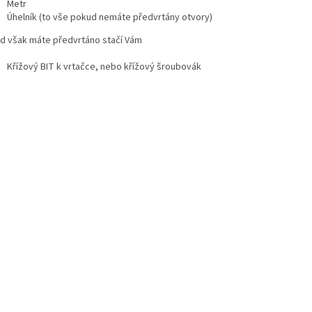
Metr
Úhelník (to vše pokud nemáte předvrtány otvory)
d však máte předvrtáno stačí Vám
Křížový BIT k vrtačce, nebo křížový šroubovák