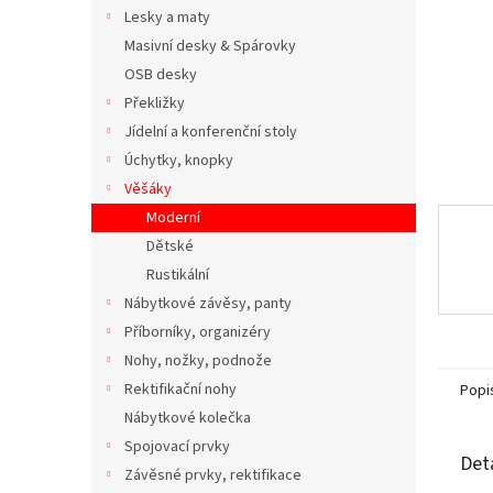
n
Lesky a maty
e
Masivní desky & Spárovky
l
OSB desky
Překližky
Jídelní a konferenční stoly
Úchytky, knopky
Věšáky
Moderní
Dětské
Rustikální
Nábytkové závěsy, panty
Příborníky, organizéry
Nohy, nožky, podnože
Rektifikační nohy
Popi
Nábytkové kolečka
Spojovací prvky
Det
Závěsné prvky, rektifikace