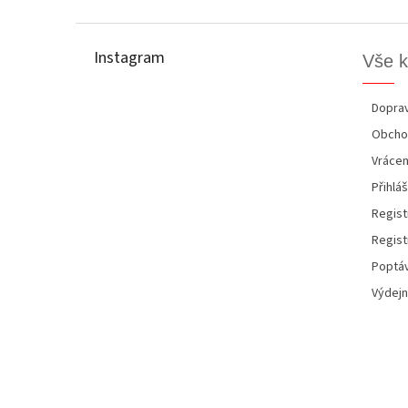
Z
á
p
Instagram
Vše 
a
t
í
Doprav
Obcho
Vrácen
Přihláš
Regist
Regist
Poptáv
Výdejn