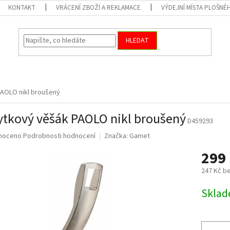
KONTAKT
VRÁCENÍ ZBOŽÍ A REKLAMACE
VÝDEJNÍ MÍSTA PLOŠNÉ
HLEDAT
AOLO nikl broušený
tkový věšák PAOLO nikl broušený
D459293
né
noceno
Podrobnosti hodnocení
Značka:
Gamet
ní
299
u
247 Kč b
Měrná
Skla
cena:
ek.