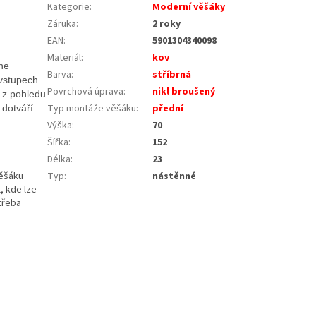
Kategorie
:
Moderní věšáky
Záruka
:
2 roky
EAN
:
5901304340098
Materiál
:
kov
ne
Barva
:
stříbrná
 vstupech
Povrchová úprava
:
nikl broušený
u z pohledu
Typ montáže věšáku
:
přední
 dotváří
Výška
:
70
Šířka
:
152
Délka
:
23
Typ
:
nástěnné
věšáku
, kde lze
třeba