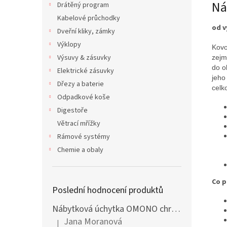
Ná
Drátěný program
Kabelové průchodky
od 
Dveřní kliky, zámky
Výklopy
Kovo
Výsuvy & zásuvky
zejm
do o
Elektrické zásuvky
jeho
Dřezy a baterie
celk
Odpadkové koše
Digestoře
Větrací mřížky
Rámové systémy
Chemie a obaly
Co p
Poslední hodnocení produktů
Nábytková úchytka OMONO chrom lesklý
Jana Moranová
|
Hodnocení produktu je 5 z 5 hvězdiček.