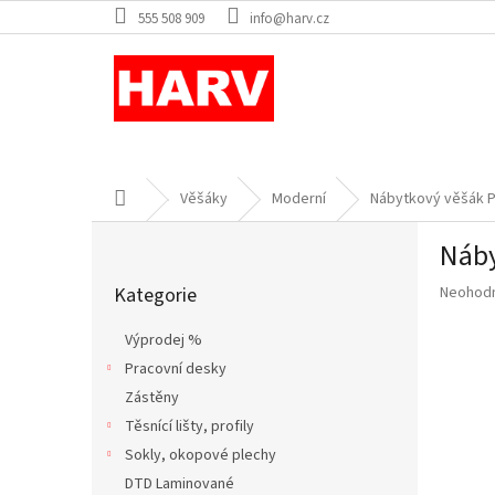
Přejít
555 508 909
info@harv.cz
na
obsah
Domů
Věšáky
Moderní
Nábytkový věšák P
P
Náby
o
Přeskočit
s
Průměr
Kategorie
Neohod
kategorie
t
hodnoce
r
produkt
Výprodej %
a
je
Pracovní desky
n
0,0
z
Zástěny
n
5
í
Těsnící lišty, profily
hvězdič
p
Sokly, okopové plechy
a
DTD Laminované