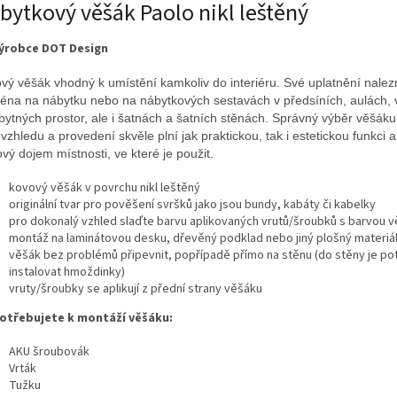
bytkový věšák Paolo nikl leštěný
výrobce DOT
Design
vý věšák vhodný k umístění kamkoliv do interiéru. Své uplatnění nalez
éna na nábytku nebo na nábytkových sestavách v předsíních, aulách,
bytných prostor, ale i šatnách a šatních stěnách. Správný výběr věšák
 vzhledu a provedení skvěle plní jak praktickou, tak i estetickou funkci a
ový dojem místnosti, ve které je použit.
kovový věšák v povrchu nikl leštěný
originální tvar pro pověšení svršků jako jsou bundy, kabáty či kabelky
pro dokonalý vzhled slaďte barvu aplikovaných vrutů/šroubků s barvou 
montáž na laminátovou desku, dřevěný podklad nebo jiný plošný materiál
věšák bez problémů připevnit, popřípadě přímo na stěnu (do stěny je po
instalovat hmoždinky)
vruty/šroubky se aplikují z přední strany věšáku
otřebujete k montáží věšáku:
AKU šroubovák
Vrták
Tužku