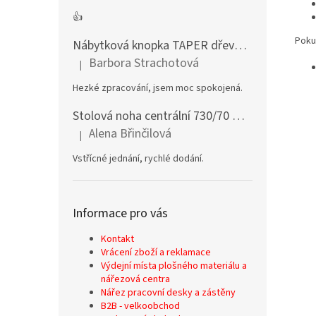
👍
Poku
Nábytková knopka TAPER dřevěná dub lakovaný
Barbora Strachotová
|
Hodnocení produktu je 5 z 5 hvězdiček.
Hezké zpracování, jsem moc spokojená.
Stolová noha centrální 730/70 mm stříbrná
Alena Břinčilová
|
Hodnocení produktu je 5 z 5 hvězdiček.
Vstřícné jednání, rychlé dodání.
Informace pro vás
Kontakt
Vrácení zboží a reklamace
Výdejní místa plošného materiálu a
nářezová centra
Nářez pracovní desky a zástěny
B2B - velkoobchod